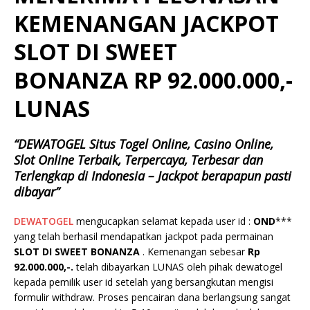
KEMENANGAN JACKPOT
SLOT DI SWEET
BONANZA RP 92.000.000,-
LUNAS
“DEWATOGEL Situs Togel Online, Casino Online,
Slot Online Terbaik, Terpercaya, Terbesar dan
Terlengkap di Indonesia – Jackpot berapapun pasti
dibayar”
DEWATOGEL
mengucapkan selamat kepada user id :
OND
***
yang telah berhasil mendapatkan jackpot pada permainan
SLOT DI SWEET BONANZA
. Kemenangan sebesar
Rp
92.000.000,-.
telah dibayarkan LUNAS oleh pihak dewatogel
kepada pemilik user id setelah yang bersangkutan mengisi
formulir withdraw. Proses pencairan dana berlangsung sangat