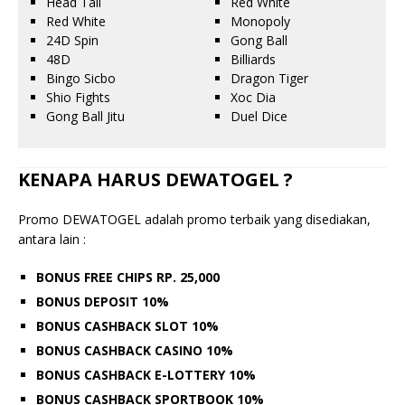
Head Tail
Red White
Red White
Monopoly
24D Spin
Gong Ball
48D
Billiards
Bingo Sicbo
Dragon Tiger
Shio Fights
Xoc Dia
Gong Ball Jitu
Duel Dice
KENAPA HARUS DEWATOGEL ?
Promo DEWATOGEL adalah promo terbaik yang disediakan,
antara lain :
BONUS FREE CHIPS RP. 25,000
BONUS DEPOSIT 10%
BONUS CASHBACK SLOT 10%
BONUS CASHBACK CASINO 10%
BONUS CASHBACK E-LOTTERY 10%
BONUS CASHBACK SPORTBOOK 10%