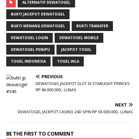
ALTERNATIF DEWATOGEL
BUKTI JACKPOT DEWATOGEL
BUKTI MENANG DEWATOGEL
BUKTI TRANSFER
DEWATOGEL LOGIN
DEWATOGEL MOBILE
DEWATOGEL PENIPU
JACKPOT TOGEL
TOGEL INDONESIA
TOGEL WLA
PREVIOUS
DEWATOGEL JACKPOT SLOT DI STARLIGHT PRINCES
RP 86.000.000,- LUNAS
NEXT
DEWATOGEL JACKPOT CASINO 24D SPIN RP 93.000.000,- LUNAS
BE THE FIRST TO COMMENT