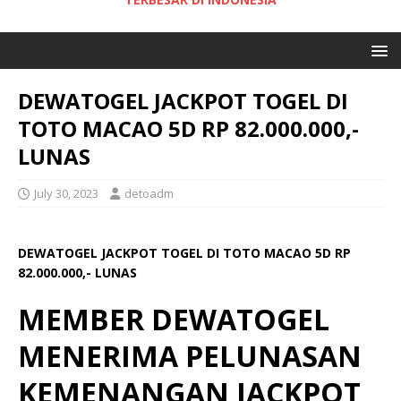
DEWATOGEL JACKPOT TOGEL DI
TOTO MACAO 5D RP 82.000.000,-
LUNAS
July 30, 2023
detoadm
DEWATOGEL JACKPOT TOGEL DI TOTO MACAO 5D RP
82.000.000,- LUNAS
MEMBER DEWATOGEL
MENERIMA PELUNASAN
KEMENANGAN JACKPOT