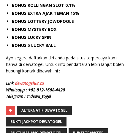
BONUS ROLLINGAN SLOT 0.1%
BONUS EXTRA AJAK TEMAN 15%
BONUS LOTTERY JOWOPOOLS
BONUS MYSTERY BOX
BONUS LUCKY SPIN
BONUS 5 LUCKY BALL
Ayo segera daftarkan diri anda pada situs terpercaya kami
hanya di dewatogel. Untuk info pendaftaran lebih lanjut boleh
hubungi kontak dibawah ini :
Link
dewatogel88.co
Whatsapp : +62 812-1668-4428
Telegram : @dewa_togel
ALTERNATIF DEWATOGEL
BUKTI JACKPOT DEWATOGEL
BUKTI MENANG DEWATOGEL
BUKTI TRANSFER