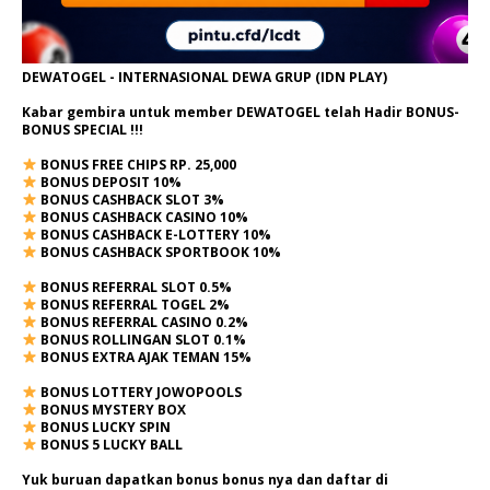
DEWATOGEL - INTERNASIONAL DEWA GRUP (IDN PLAY)
Kabar gembira untuk member DEWATOGEL telah Hadir
BONUS-
BONUS SPECIAL
!!!
BONUS FREE CHIPS RP. 25,000
BONUS DEPOSIT 10%
BONUS CASHBACK SLOT 3%
BONUS CASHBACK CASINO 10%
BONUS CASHBACK E-LOTTERY 10%
BONUS CASHBACK SPORTBOOK 10%
BONUS REFERRAL SLOT 0.5%
BONUS REFERRAL TOGEL 2%
BONUS REFERRAL CASINO 0.2%
BONUS ROLLINGAN SLOT 0.1%
BONUS EXTRA AJAK TEMAN 15%
BONUS LOTTERY JOWOPOOLS
BONUS MYSTERY BOX
BONUS LUCKY SPIN
BONUS 5 LUCKY BALL
Yuk buruan dapatkan bonus bonus nya dan daftar di