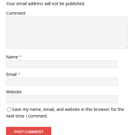
Your email address will not be published.
Comment
Name
*
Email
*
Website
Save my name, email, and website in this browser for the
next time I comment.