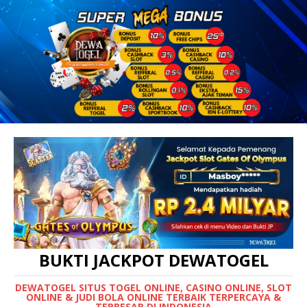
BUKTI JACKPOT DEWATOGEL
DEWATOGEL SITUS TOGEL ONLINE, CASINO ONLINE, SLOT
ONLINE & JUDI BOLA ONLINE TERBAIK TERPERCAYA &
TERBESAR DI INDONESIA