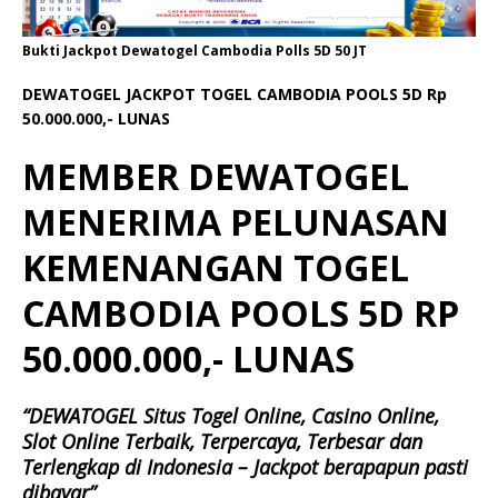
Bukti Jackpot Dewatogel Cambodia Polls 5D 50 JT
DEWATOGEL JACKPOT TOGEL CAMBODIA POOLS 5D Rp
50.000.000,- LUNAS
MEMBER DEWATOGEL
MENERIMA PELUNASAN
KEMENANGAN TOGEL
CAMBODIA POOLS 5D RP
50.000.000,- LUNAS
“DEWATOGEL Situs Togel Online, Casino Online,
Slot Online Terbaik, Terpercaya, Terbesar dan
Terlengkap di Indonesia – Jackpot berapapun pasti
dibayar”