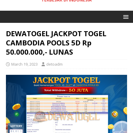
DEWATOGEL JACKPOT TOGEL
CAMBODIA POOLS 5D Rp
50.000.000,- LUNAS
March 19, 2023
detoadm