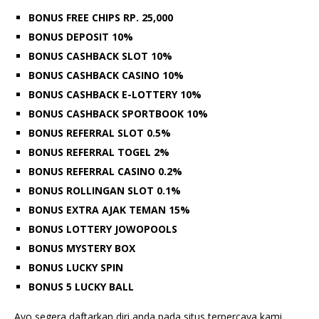
BONUS FREE CHIPS RP. 25,000
BONUS DEPOSIT 10%
BONUS CASHBACK SLOT 10%
BONUS CASHBACK CASINO 10%
BONUS CASHBACK E-LOTTERY 10%
BONUS CASHBACK SPORTBOOK 10%
BONUS REFERRAL SLOT 0.5%
BONUS REFERRAL TOGEL 2%
BONUS REFERRAL CASINO 0.2%
BONUS ROLLINGAN SLOT 0.1%
BONUS EXTRA AJAK TEMAN 15%
BONUS LOTTERY JOWOPOOLS
BONUS MYSTERY BOX
BONUS LUCKY SPIN
BONUS 5 LUCKY BALL
Ayo segera daftarkan diri anda pada situs terpercaya kami