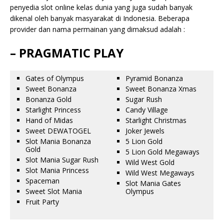
penyedia slot online kelas dunia yang juga sudah banyak
dikenal oleh banyak masyarakat di Indonesia. Beberapa
provider dan nama permainan yang dimaksud adalah :
– PRAGMATIC PLAY
Gates of Olympus
Pyramid Bonanza
Sweet Bonanza
Sweet Bonanza Xmas
Bonanza Gold
Sugar Rush
Starlight Princess
Candy Village
Hand of Midas
Starlight Christmas
Sweet DEWATOGEL
Joker Jewels
Slot Mania Bonanza
5 Lion Gold
Gold
5 Lion Gold Megaways
Slot Mania Sugar Rush
Wild West Gold
Slot Mania Princess
Wild West Megaways
Spaceman
Slot Mania Gates
Sweet Slot Mania
Olympus
Fruit Party