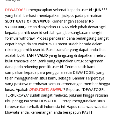
DEWATOGEL
mengucapkan selamat kepada user id :
JUN
***
yang telah berhasil mendapatkan jackpot pada permainan
SLOT GATE OF OLYMPUS
. Kemenangan sebesar
Rp
57.000.000,-.
telah dibayarkan LUNAS oleh pihak dewatogel
kepada pemilik user id setelah yang bersangkutan mengisi
formulir withdraw. Proses pencairan dana berlangsung sangat
cepat hanya dalam waktu 5-10 menit sudah berada dalam
rekening pemilik user id. Bukti transfer yang dapat anda lihat
adalah bukti
SAH / VALID
yang langsung di dapatkan melalui
bukti transaksi dari Bank yang digunakan untuk pengiriman
dana pada rekening pemilik user id. Terima kasih kami
sampaikan kepada para pengguna setia DEWATOGEL yang
telah menggunakan situs kami, sebagai Bandar Terpercaya
yang pastinya membayar semua kemenangan member hingga
lunas. Apakah
DEWATOGEL PENIPU
? Reputasi “DEWATOGEL
TERPERCAYA” sudah sangat melekat. puluhan hingga ratusan
ribu pengguna setia DEWATOGEL tetap menggunakan situs
terbesar dan terbaik di Indonesia ini. Hapus rasa was-was dan
khawatir anda, kemenangan anda berapapun PASTI