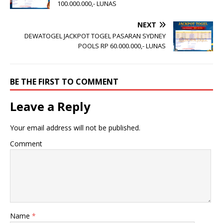
100.000.000,- LUNAS
NEXT
DEWATOGEL JACKPOT TOGEL PASARAN SYDNEY
POOLS RP 60.000.000,- LUNAS
BE THE FIRST TO COMMENT
Leave a Reply
Your email address will not be published.
Comment
Name
*