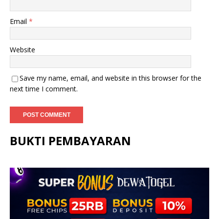
Email
*
Website
Save my name, email, and website in this browser for the
next time I comment.
BUKTI PEMBAYARAN