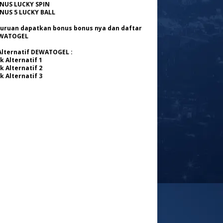
NUS LUCKY SPIN
NUS 5 LUCKY BALL
uruan dapatkan bonus bonus nya dan daftar
EWATOGEL
Alternatif
DEWATOGEL
:
k Alternatif 1
k Alternatif 2
k Alternatif 3