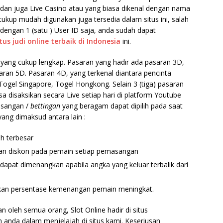
k dan juga Live Casino atau yang biasa dikenal dengan nama
g cukup mudah digunakan juga tersedia dalam situs ini, salah
dengan 1 (satu ) User ID saja, anda sudah dapat
itus judi online terbaik di Indonesia
ini.
ang cukup lengkap. Pasaran yang hadir ada pasaran 3D,
ran 5D. Pasaran 4D, yang terkenal diantara pencinta
gel Singapore, Togel Hongkong. Selain 3 (tiga) pasaran
a disaksikan secara Live setiap hari di platform Youtube
pasangan /
bettingan
yang beragam dapat dipilih pada saat
ng dimaksud antara lain :
ah terbesar
an diskon pada pemain setiap pemasangan
 dapat dimenangkan apabila angka yang keluar terbalik dari
nkan persentase kemenangan pemain meningkat.
 oleh semua orang, Slot Online hadir di situs
nda dalam menjelajah di situs kami. Keseriusan