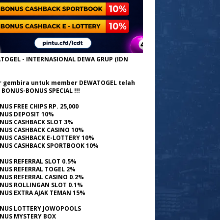
TOGEL - INTERNASIONAL DEWA GRUP (IDN
r gembira untuk member DEWATOGEL telah
r
BONUS-BONUS SPECIAL
!!!
US FREE CHIPS RP. 25,000
NUS DEPOSIT 10%
NUS CASHBACK SLOT 3%
NUS CASHBACK CASINO 10%
NUS CASHBACK E-LOTTERY 10%
NUS CASHBACK SPORTBOOK 10%
NUS REFERRAL SLOT 0.5%
NUS REFERRAL TOGEL 2%
NUS REFERRAL CASINO 0.2%
NUS ROLLINGAN SLOT 0.1%
NUS EXTRA AJAK TEMAN 15%
NUS LOTTERY JOWOPOOLS
NUS MYSTERY BOX