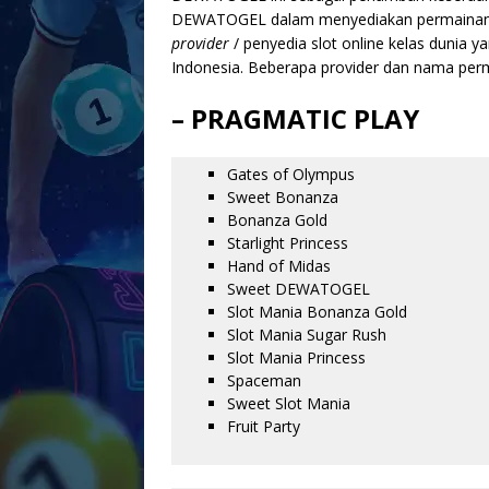
DEWATOGEL dalam menyediakan permainan s
provider
/ penyedia slot online kelas dunia 
Indonesia. Beberapa provider dan nama per
– PRAGMATIC PLAY
Gates of Olympus
Sweet Bonanza
Bonanza Gold
Starlight Princess
Hand of Midas
Sweet DEWATOGEL
Slot Mania Bonanza Gold
Slot Mania Sugar Rush
Slot Mania Princess
Spaceman
Sweet Slot Mania
Fruit Party