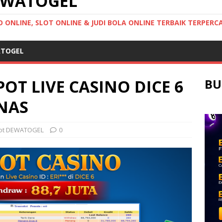
EWATOGEL
 ONLINE, SLOT ONLINE & JUDI BOLA ONLINE TERBAIK TERPERCA
ATOGEL
OT LIVE CASINO DICE 6
BU
UNAS
pot DEWATOGEL
0