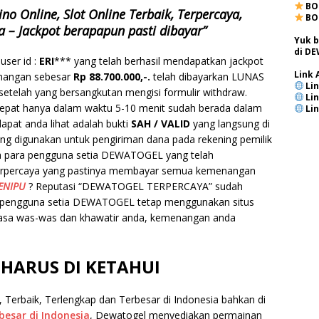
BO
no Online, Slot Online Terbaik, Terpercaya,
BO
a – Jackpot berapapun pasti dibayar”
Yuk b
di D
ser id :
ERI
*** yang telah berhasil mendapatkan jackpot
Link 
nangan sebesar
Rp 88.700.000,-.
telah dibayarkan LUNAS
Lin
 setelah yang bersangkutan mengisi formulir withdraw.
Lin
cepat hanya dalam waktu 5-10 menit sudah berada dalam
Lin
 dapat anda lihat adalah bukti
SAH / VALID
yang langsung di
yang digunakan untuk pengiriman dana pada rekening pemilik
da para pengguna setia DEWATOGEL yang telah
Terpercaya yang pastinya membayar semua kemenangan
ENIPU
? Reputasi “DEWATOGEL TERPERCAYA” sudah
bu pengguna setia DEWATOGEL tetap menggunakan situs
s rasa was-was dan khawatir anda, kemenangan anda
HARUS DI KETAHUI
, Terbaik, Terlengkap dan Terbesar di Indonesia bahkan di
rbesar di Indonesia
, Dewatogel menyediakan permainan