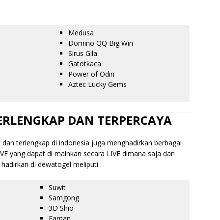
Medusa
Domino QQ Big Win
Sirus Gila
Gatotkaca
Power of Odin
Aztec Lucky Gems
TERLENGKAP DAN TERPERCAYA
k dan terlengkap di indonesia juga menghadirkan berbagai
VE yang dapat di mainkan secara LIVE dimana saja dan
hadirkan di dewatogel meliputi :
Suwit
Samgong
3D Shio
Fantan