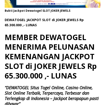
Bukti Jackpot Dewatogel SLOT JOKER JEWELS
DEWATOGEL JACKPOT SLOT di JOKER JEWELS Rp
65.300.000 ,- LUNAS
MEMBER DEWATOGEL
MENERIMA PELUNASAN
KEMENANGAN JACKPOT
SLOT di JOKER JEWELS Rp
65.300.000 ,- LUNAS
“DEWATOGEL Situs Togel Online, Casino Online,
Slot Online Terbaik, Terpercaya, Terbesar dan
Terlengkap di Indonesia – Jackpot berapapun pasti
dibayar”