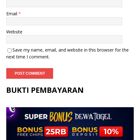
Email
*
Website
Save my name, email, and website in this browser for the
next time I comment.
BUKTI PEMBAYARAN