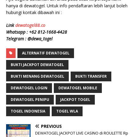
hanya di dewatogel. Untuk info pendaftaran lebih lanjut boleh
hubungi kontak dibawah ini :
Link
dewatogel88.co
Whatsapp : +62 812-1668-4428
Telegram : @dewa_togel
ALTERNATIF DEWATOGEL
BUKTI JACKPOT DEWATOGEL
BUKTI MENANG DEWATOGEL
BUKTI TRANSFER
DEWATOGEL LOGIN
DEWATOGEL MOBILE
DEWATOGEL PENIPU
JACKPOT TOGEL
TOGEL INDONESIA
TOGEL WLA
PREVIOUS
DEWATOGEL JACKPOT LIVE CASINO di ROULETTE Rp