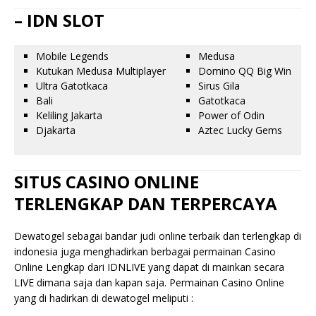
– IDN SLOT
Mobile Legends
Medusa
Kutukan Medusa Multiplayer
Domino QQ Big Win
Ultra Gatotkaca
Sirus Gila
Bali
Gatotkaca
Keliling Jakarta
Power of Odin
Djakarta
Aztec Lucky Gems
SITUS CASINO ONLINE
TERLENGKAP DAN TERPERCAYA
Dewatogel sebagai bandar judi online terbaik dan terlengkap di
indonesia juga menghadirkan berbagai permainan Casino
Online Lengkap dari IDNLIVE yang dapat di mainkan secara
LIVE dimana saja dan kapan saja. Permainan Casino Online
yang di hadirkan di dewatogel meliputi :