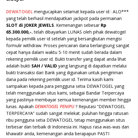
DEWATOGEL
mengucapkan selamat kepada user id : ALO***
yang telah berhasil mendapatkan jackpot pada permainan
SLOT di JOKER JEWELS
. Kemenangan sebesar
Rp
65.300.000,-.
telah dibayarkan LUNAS oleh pihak dewatogel
kepada pemilik user id setelah yang bersangkutan mengisi
formulir withdraw. Proses pencairan dana berlangsung sangat
cepat hanya dalam waktu 5-10 menit sudah berada dalam
rekening pemilik user id. Bukti transfer yang dapat anda lihat
adalah bukti
SAH / VALID
yang langsung di dapatkan melalui
bukti transaksi dari Bank yang digunakan untuk pengiriman
dana pada rekening pemilik user id. Terima kasih kami
sampaikan kepada para pengguna setia DEWATOGEL yang
telah menggunakan situs kami, sebagai Bandar Terpercaya
yang pastinya membayar semua kemenangan member hingga
lunas. Apakah
DEWATOGEL PENIPU
? Reputasi “DEWATOGEL
TERPERCAYA” sudah sangat melekat. puluhan hingga ratusan
ribu pengguna setia DEWATOGEL tetap menggunakan situs
terbesar dan terbaik di Indonesia ini. Hapus rasa was-was dan
khawatir anda, kemenangan anda berapapun PASTI