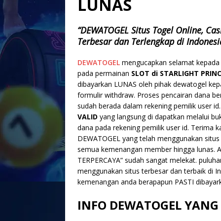
LUNAS
“DEWATOGEL Situs Togel Online, Casi
Terbesar dan Terlengkap di Indonesi
DEWATOGEL
mengucapkan selamat kepada u
pada permainan
SLOT di STARLIGHT PRIN
dibayarkan LUNAS oleh pihak dewatogel kepa
formulir withdraw. Proses pencairan dana b
sudah berada dalam rekening pemilik user id.
VALID
yang langsung di dapatkan melalui buk
dana pada rekening pemilik user id. Terima 
DEWATOGEL yang telah menggunakan situs k
semua kemenangan member hingga lunas. 
TERPERCAYA” sudah sangat melekat. puluha
menggunakan situs terbesar dan terbaik di I
kemenangan anda berapapun PASTI dibayark
INFO DEWATOGEL YANG 