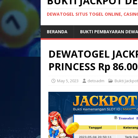
BUKTI JACKPOT D
DEWATOGEL SITUS TOGEL ONLINE, CASINO
BERANDA
BUKTI PEMBAYARAN DEW
DEWATOGEL JACKP
PRINCESS Rp 86.00
May 5, 2023
detoadm
Bukti Jackp