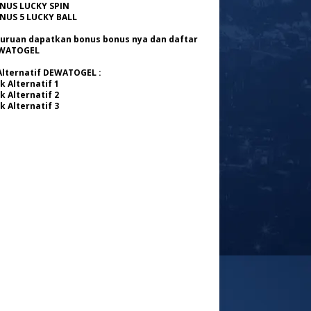
NUS LUCKY SPIN
NUS 5 LUCKY BALL
uruan dapatkan bonus bonus nya dan daftar
EWATOGEL
Alternatif
DEWATOGEL
:
k Alternatif 1
k Alternatif 2
k Alternatif 3