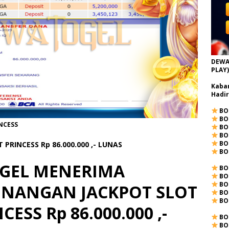
DEWA
PLAY)
Kaba
Hadi
BON
BO
INCESS
BO
BO
BO
PRINCESS Rp 86.000.000 ,- LUNAS
BO
GEL MENERIMA
BO
BO
BO
NANGAN JACKPOT SLOT
BO
BO
CESS Rp 86.000.000 ,-
BO
BO