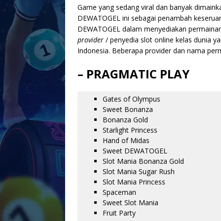
Game yang sedang viral dan banyak dimainkan
DEWATOGEL ini sebagai penambah keseruan a
DEWATOGEL dalam menyediakan permainan s
provider
/ penyedia slot online kelas dunia 
Indonesia. Beberapa provider dan nama per
– PRAGMATIC PLAY
Gates of Olympus
Sweet Bonanza
Bonanza Gold
Starlight Princess
Hand of Midas
Sweet DEWATOGEL
Slot Mania Bonanza Gold
Slot Mania Sugar Rush
Slot Mania Princess
Spaceman
Sweet Slot Mania
Fruit Party