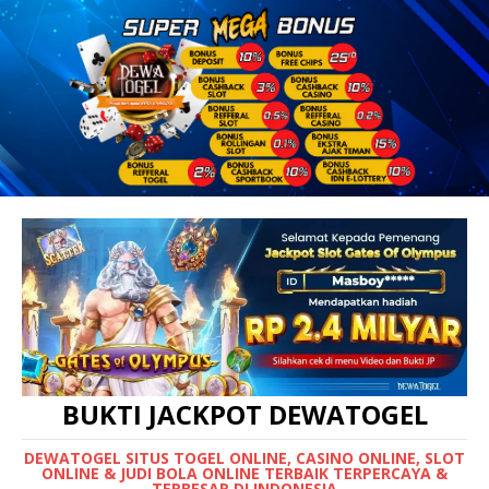
BUKTI JACKPOT DEWATOGEL
DEWATOGEL SITUS TOGEL ONLINE, CASINO ONLINE, SLOT
ONLINE & JUDI BOLA ONLINE TERBAIK TERPERCAYA &
TERBESAR DI INDONESIA