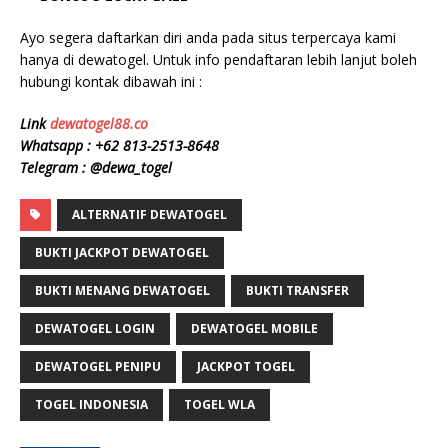
Ayo segera daftarkan diri anda pada situs terpercaya kami
hanya di dewatogel. Untuk info pendaftaran lebih lanjut boleh
hubungi kontak dibawah ini :
Link
dewatogel88.co
Whatsapp : +62 813-2513-8648
Telegram : @dewa_togel
ALTERNATIF DEWATOGEL
BUKTI JACKPOT DEWATOGEL
BUKTI MENANG DEWATOGEL
BUKTI TRANSFER
DEWATOGEL LOGIN
DEWATOGEL MOBILE
DEWATOGEL PENIPU
JACKPOT TOGEL
TOGEL INDONESIA
TOGEL WLA