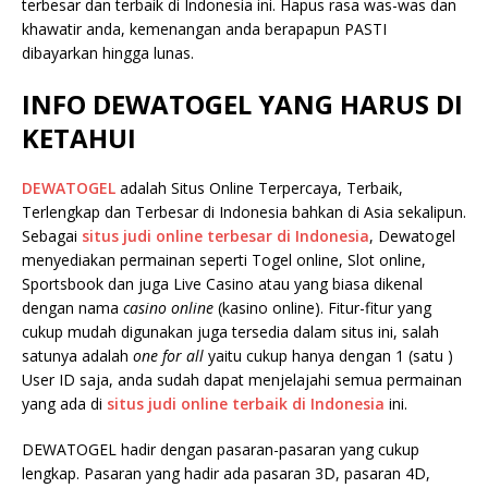
terbesar dan terbaik di Indonesia ini. Hapus rasa was-was dan
khawatir anda, kemenangan anda berapapun PASTI
dibayarkan hingga lunas.
INFO DEWATOGEL YANG HARUS DI
KETAHUI
DEWATOGEL
adalah Situs Online Terpercaya, Terbaik,
Terlengkap dan Terbesar di Indonesia bahkan di Asia sekalipun.
Sebagai
situs judi online terbesar di Indonesia
, Dewatogel
menyediakan permainan seperti Togel online, Slot online,
Sportsbook dan juga Live Casino atau yang biasa dikenal
dengan nama
casino online
(kasino online). Fitur-fitur yang
cukup mudah digunakan juga tersedia dalam situs ini, salah
satunya adalah
one for all
yaitu cukup hanya dengan 1 (satu )
User ID saja, anda sudah dapat menjelajahi semua permainan
yang ada di
situs judi online terbaik di Indonesia
ini.
DEWATOGEL hadir dengan pasaran-pasaran yang cukup
lengkap. Pasaran yang hadir ada pasaran 3D, pasaran 4D,