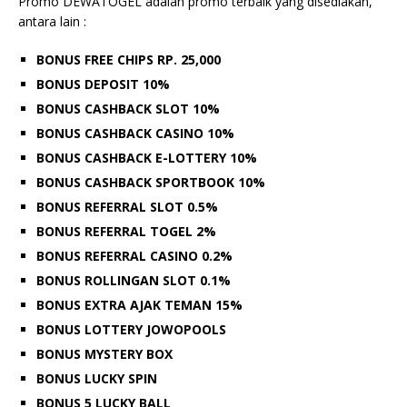
Promo DEWATOGEL adalah promo terbaik yang disediakan,
antara lain :
BONUS FREE CHIPS RP. 25,000
BONUS DEPOSIT 10%
BONUS CASHBACK SLOT 10%
BONUS CASHBACK CASINO 10%
BONUS CASHBACK E-LOTTERY 10%
BONUS CASHBACK SPORTBOOK 10%
BONUS REFERRAL SLOT 0.5%
BONUS REFERRAL TOGEL 2%
BONUS REFERRAL CASINO 0.2%
BONUS ROLLINGAN SLOT 0.1%
BONUS EXTRA AJAK TEMAN 15%
BONUS LOTTERY JOWOPOOLS
BONUS MYSTERY BOX
BONUS LUCKY SPIN
BONUS 5 LUCKY BALL