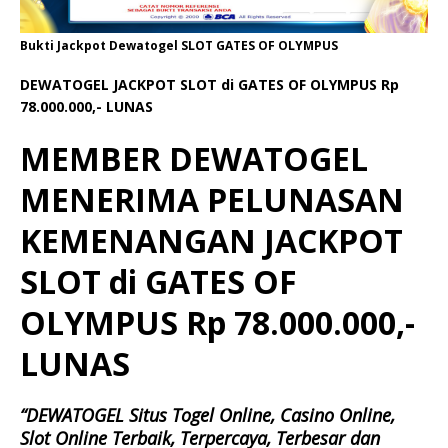
Bukti Jackpot Dewatogel SLOT GATES OF OLYMPUS
DEWATOGEL JACKPOT SLOT di GATES OF OLYMPUS Rp
78.000.000,- LUNAS
MEMBER DEWATOGEL
MENERIMA PELUNASAN
KEMENANGAN JACKPOT
SLOT di GATES OF
OLYMPUS Rp 78.000.000,-
LUNAS
“DEWATOGEL Situs Togel Online, Casino Online,
Slot Online Terbaik, Terpercaya, Terbesar dan