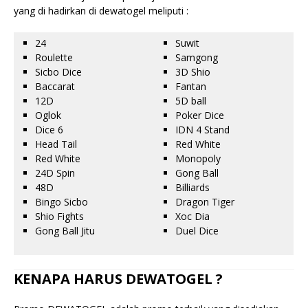
yang di hadirkan di dewatogel meliputi :
24
Suwit
Roulette
Samgong
Sicbo Dice
3D Shio
Baccarat
Fantan
12D
5D ball
Oglok
Poker Dice
Dice 6
IDN 4 Stand
Head Tail
Red White
Red White
Monopoly
24D Spin
Gong Ball
48D
Billiards
Bingo Sicbo
Dragon Tiger
Shio Fights
Xoc Dia
Gong Ball Jitu
Duel Dice
KENAPA HARUS DEWATOGEL ?