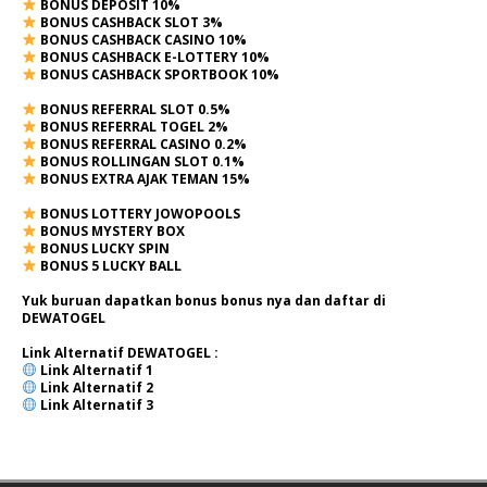
BONUS DEPOSIT 10%
BONUS CASHBACK SLOT 3%
BONUS CASHBACK CASINO 10%
BONUS CASHBACK E-LOTTERY 10%
BONUS CASHBACK SPORTBOOK 10%
BONUS REFERRAL SLOT 0.5%
BONUS REFERRAL TOGEL 2%
BONUS REFERRAL CASINO 0.2%
BONUS ROLLINGAN SLOT 0.1%
BONUS EXTRA AJAK TEMAN 15%
BONUS LOTTERY JOWOPOOLS
BONUS MYSTERY BOX
BONUS LUCKY SPIN
BONUS 5 LUCKY BALL
Yuk buruan dapatkan bonus bonus nya dan daftar di
DEWATOGEL
Link Alternatif
DEWATOGEL
:
Link Alternatif 1
Link Alternatif 2
Link Alternatif 3