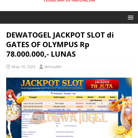
DEWATOGEL JACKPOT SLOT di
GATES OF OLYMPUS Rp
78.000.000,- LUNAS
May 10, 2023
detoadm