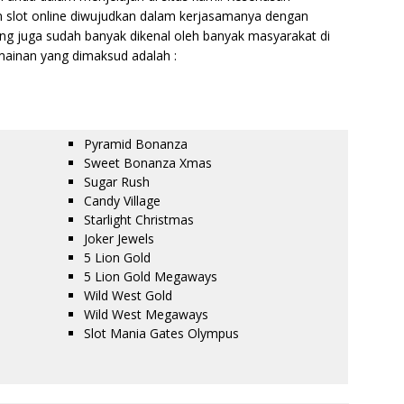
lot online diwujudkan dalam kerjasamanya dengan
yang juga sudah banyak dikenal oleh banyak masyarakat di
mainan yang dimaksud adalah :
Pyramid Bonanza
Sweet Bonanza Xmas
Sugar Rush
Candy Village
Starlight Christmas
Joker Jewels
5 Lion Gold
5 Lion Gold Megaways
Wild West Gold
Wild West Megaways
Slot Mania Gates Olympus