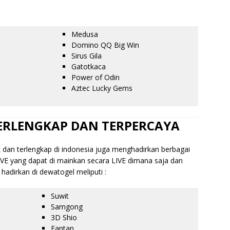
Medusa
Domino QQ Big Win
Sirus Gila
Gatotkaca
Power of Odin
Aztec Lucky Gems
TERLENGKAP DAN TERPERCAYA
k dan terlengkap di indonesia juga menghadirkan berbagai
VE yang dapat di mainkan secara LIVE dimana saja dan
hadirkan di dewatogel meliputi :
Suwit
Samgong
3D Shio
Fantan