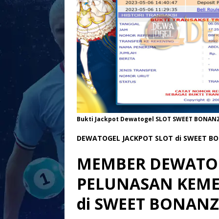
Bukti Jackpot Dewatogel SLOT SWEET BONAN
DEWATOGEL JACKPOT SLOT di SWEET BON
MEMBER DEWATO
PELUNASAN KEME
di SWEET BONANZA