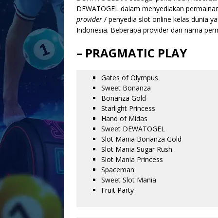
DEWATOGEL dalam menyediakan permainan s
provider
/ penyedia slot online kelas dunia 
Indonesia. Beberapa provider dan nama per
– PRAGMATIC PLAY
Gates of Olympus
Sweet Bonanza
Bonanza Gold
Starlight Princess
Hand of Midas
Sweet DEWATOGEL
Slot Mania Bonanza Gold
Slot Mania Sugar Rush
Slot Mania Princess
Spaceman
Sweet Slot Mania
Fruit Party