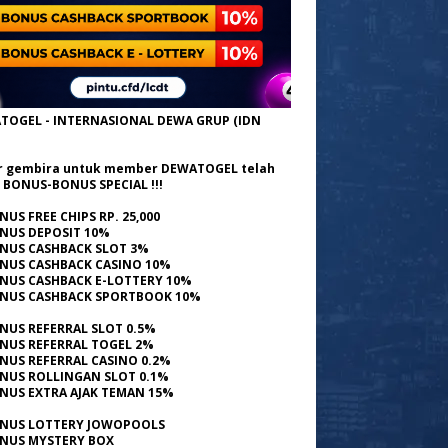
TOGEL - INTERNASIONAL DEWA GRUP (IDN
r gembira untuk member DEWATOGEL telah
r
BONUS-BONUS SPECIAL
!!!
US FREE CHIPS RP. 25,000
NUS DEPOSIT 10%
NUS CASHBACK SLOT 3%
NUS CASHBACK CASINO 10%
NUS CASHBACK E-LOTTERY 10%
NUS CASHBACK SPORTBOOK 10%
NUS REFERRAL SLOT 0.5%
NUS REFERRAL TOGEL 2%
NUS REFERRAL CASINO 0.2%
NUS ROLLINGAN SLOT 0.1%
NUS EXTRA AJAK TEMAN 15%
NUS LOTTERY JOWOPOOLS
NUS MYSTERY BOX