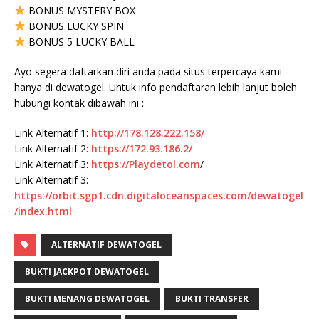
BONUS MYSTERY BOX
BONUS LUCKY SPIN
BONUS 5 LUCKY BALL
Ayo segera daftarkan diri anda pada situs terpercaya kami
hanya di dewatogel. Untuk info pendaftaran lebih lanjut boleh
hubungi kontak dibawah ini :
Link Alternatif 1:
http://178.128.222.158/
Link Alternatif 2:
https://172.93.186.2/
Link Alternatif 3:
https://
Playdetol.com
/
Link Alternatif 3:
https://orbit.sgp1.cdn.digitaloceanspaces.com/dewatogel
/index.html
ALTERNATIF DEWATOGEL
BUKTI JACKPOT DEWATOGEL
BUKTI MENANG DEWATOGEL
BUKTI TRANSFER