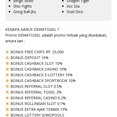
Bingo Sicbo
Dragon Tiger
Shio Fights
Xoc Dia
Gong Ball Jitu
Duel Dice
KENAPA HARUS DEWATOGEL ?
Promo DEWATOGEL adalah promo terbaik yang disediakan,
antara lain :
BONUS FREE CHIPS RP. 25,000
BONUS DEPOSIT 10%
BONUS CASHBACK SLOT 10%
BONUS CASHBACK CASINO 10%
BONUS CASHBACK E-LOTTERY 10%
BONUS CASHBACK SPORTBOOK 10%
BONUS REFERRAL SLOT 0.5%
BONUS REFERRAL TOGEL 2%
BONUS REFERRAL CASINO 0.2%
BONUS ROLLINGAN SLOT 0.1%
BONUS EXTRA AJAK TEMAN 15%
BONUS LOTTERY JOWOPOOLS