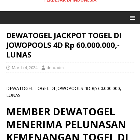
DEWATOGEL JACKPOT TOGEL DI
JOWOPOOLS 4D Rp 60.000.000,-
LUNAS
March 4, 2024
detoadm
DEWATOGEL TOGEL DI JOWOPOOLS 4D Rp 60.000.000,-
LUNAS
MEMBER DEWATOGEL
MENERIMA PELUNASAN
KEMENANGAN TOGEL DI