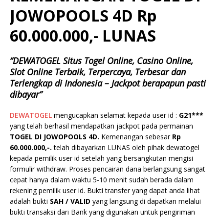
JOWOPOOLS 4D Rp
60.000.000,- LUNAS
“DEWATOGEL Situs Togel Online, Casino Online,
Slot Online Terbaik, Terpercaya, Terbesar dan
Terlengkap di Indonesia – Jackpot berapapun pasti
dibayar”
DEWATOGEL
mengucapkan selamat kepada user id :
G21***
yang telah berhasil mendapatkan jackpot pada permainan
TOGEL DI JOWOPOOLS 4D.
Kemenangan sebesar
Rp
60.000.000,-.
telah dibayarkan LUNAS oleh pihak dewatogel
kepada pemilik user id setelah yang bersangkutan mengisi
formulir withdraw. Proses pencairan dana berlangsung sangat
cepat hanya dalam waktu 5-10 menit sudah berada dalam
rekening pemilik user id. Bukti transfer yang dapat anda lihat
adalah bukti
SAH / VALID
yang langsung di dapatkan melalui
bukti transaksi dari Bank yang digunakan untuk pengiriman