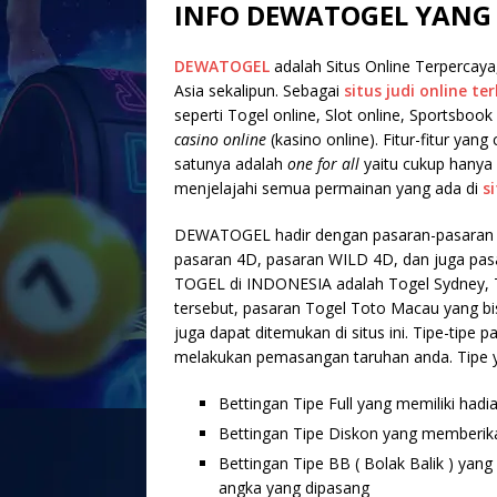
INFO DEWATOGEL YANG 
DEWATOGEL
adalah Situs Online Terpercaya
Asia sekalipun. Sebagai
situs judi online te
seperti Togel online, Slot online, Sportsboo
casino online
(kasino online). Fitur-fitur yan
satunya adalah
one for all
yaitu cukup hanya 
menjelajahi semua permainan yang ada di
s
DEWATOGEL hadir dengan pasaran-pasaran y
pasaran 4D, pasaran WILD 4D, dan juga pasa
TOGEL di INDONESIA adalah Togel Sydney, To
tersebut, pasaran Togel Toto Macau yang bis
juga dapat ditemukan di situs ini. Tipe-tipe 
melakukan pemasangan taruhan anda. Tipe ya
Bettingan Tipe Full yang memiliki hadi
Bettingan Tipe Diskon yang memberik
Bettingan Tipe BB ( Bolak Balik ) yang
angka yang dipasang