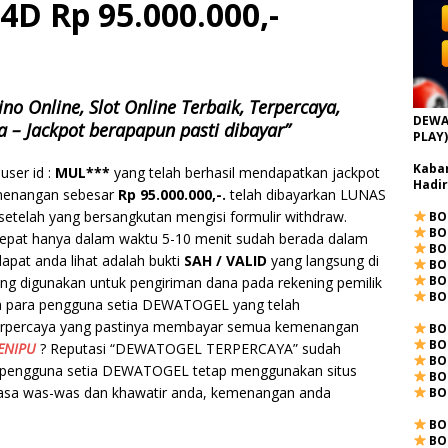
D Rp 95.000.000,-
no Online, Slot Online Terbaik, Terpercaya,
DEWA
a – Jackpot berapapun pasti dibayar”
PLAY)
Kaba
ser id :
MUL***
yang telah berhasil mendapatkan jackpot
Hadi
enangan sebesar
Rp 95.000.000,-.
telah dibayarkan LUNAS
 setelah yang bersangkutan mengisi formulir withdraw.
BON
BO
cepat hanya dalam waktu 5-10 menit sudah berada dalam
BO
 dapat anda lihat adalah bukti
SAH / VALID
yang langsung di
BO
BO
yang digunakan untuk pengiriman dana pada rekening pemilik
BO
da para pengguna setia DEWATOGEL yang telah
Terpercaya yang pastinya membayar semua kemenangan
BO
BO
ENIPU
? Reputasi “DEWATOGEL TERPERCAYA” sudah
BO
bu pengguna setia DEWATOGEL tetap menggunakan situs
BO
s rasa was-was dan khawatir anda, kemenangan anda
BO
BO
BO