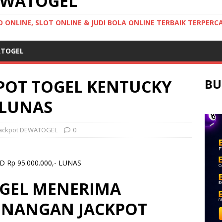
EWATOGEL
 ONLINE, SLOT ONLINE & JUDI BOLA ONLINE TERBAIK TERPERCA
ATOGEL
POT TOGEL KENTUCKY
BU
- LUNAS
 Jackpot DEWATOGEL
0
Rp 95.000.000,- LUNAS
GEL MENERIMA
ENANGAN JACKPOT