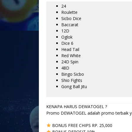
24
Roulette
Sicbo Dice
Baccarat
12D
Oglok
Dice 6
Head Tail
Red White
24D Spin
48D
Bingo Sicbo
Shio Fights
Gong Ball Jitu
KENAPA HARUS DEWATOGEL ?
Promo DEWATOGEL adalah promo terbaik yang
BONUS FREE CHIPS RP. 25,000
BONUS DEPOSIT 10%