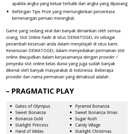
apabila angka yang keluar terbalik dari angka yang dipasang
Bettingan Tipe Prize yang memungkinkan persentase
kemenangan pemain meningkat.
Game yang sedang viral dan banyak dimainkan oleh semua
orang, Slot Online hadir di situs DEWATOGEL ini sebagai
penambah keseruan anda dalam menjelajah di situs kami.
Keseriusan DEWATOGEL dalam menyediakan permainan slot
online diwujudkan dalam kerjasamanya dengan
provider
/
penyedia slot online kelas dunia yang juga sudah banyak
dikenal oleh banyak masyarakat di Indonesia. Beberapa
provider dan nama permainan yang dimaksud adalah :
– PRAGMATIC PLAY
Gates of Olympus
Pyramid Bonanza
Sweet Bonanza
Sweet Bonanza Xmas
Bonanza Gold
Sugar Rush
Starlight Princess
Candy Village
Hand of Midas
Starlight Christmas