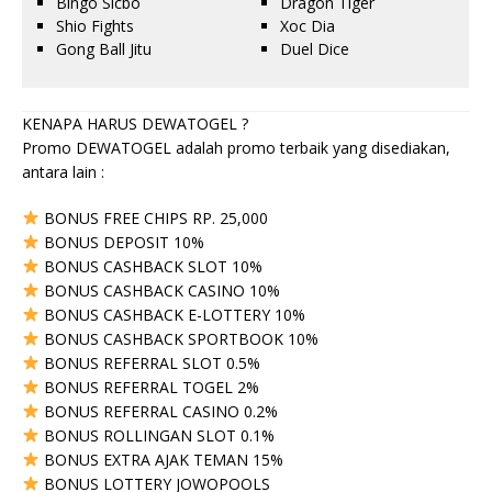
Bingo Sicbo
Dragon Tiger
Shio Fights
Xoc Dia
Gong Ball Jitu
Duel Dice
KENAPA HARUS DEWATOGEL ?
Promo DEWATOGEL adalah promo terbaik yang disediakan,
antara lain :
BONUS FREE CHIPS RP. 25,000
BONUS DEPOSIT 10%
BONUS CASHBACK SLOT 10%
BONUS CASHBACK CASINO 10%
BONUS CASHBACK E-LOTTERY 10%
BONUS CASHBACK SPORTBOOK 10%
BONUS REFERRAL SLOT 0.5%
BONUS REFERRAL TOGEL 2%
BONUS REFERRAL CASINO 0.2%
BONUS ROLLINGAN SLOT 0.1%
BONUS EXTRA AJAK TEMAN 15%
BONUS LOTTERY JOWOPOOLS