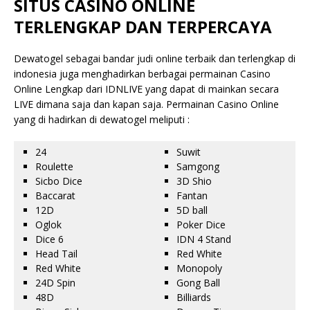
SITUS CASINO ONLINE
TERLENGKAP DAN TERPERCAYA
Dewatogel sebagai bandar judi online terbaik dan terlengkap di
indonesia juga menghadirkan berbagai permainan Casino
Online Lengkap dari IDNLIVE yang dapat di mainkan secara
LIVE dimana saja dan kapan saja. Permainan Casino Online
yang di hadirkan di dewatogel meliputi :
24
Suwit
Roulette
Samgong
Sicbo Dice
3D Shio
Baccarat
Fantan
12D
5D ball
Oglok
Poker Dice
Dice 6
IDN 4 Stand
Head Tail
Red White
Red White
Monopoly
24D Spin
Gong Ball
48D
Billiards