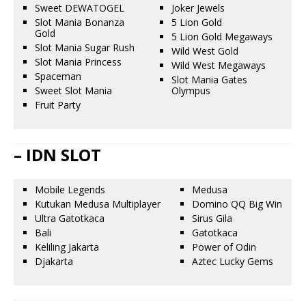
Sweet DEWATOGEL
Joker Jewels
Slot Mania Bonanza
5 Lion Gold
Gold
5 Lion Gold Megaways
Slot Mania Sugar Rush
Wild West Gold
Slot Mania Princess
Wild West Megaways
Spaceman
Slot Mania Gates
Sweet Slot Mania
Olympus
Fruit Party
– IDN SLOT
Mobile Legends
Medusa
Kutukan Medusa Multiplayer
Domino QQ Big Win
Ultra Gatotkaca
Sirus Gila
Bali
Gatotkaca
Keliling Jakarta
Power of Odin
Djakarta
Aztec Lucky Gems