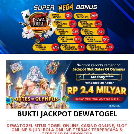
BUKTI JACKPOT DEWATOGEL
DEWATOGEL SITUS TOGEL ONLINE, CASINO ONLINE, SLOT
ONLINE & JUDI BOLA ONLINE TERBAIK TERPERCAYA &
TERBESAR DI INDONESIA