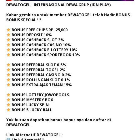
DEWATOGEL - INTERNASIONAL DEWA GRUP (IDN PLAY)
Kabar gembira untuk member DEWATOGEL telah Hadir
BONUS-
BONUS SPECIAL
!!!
BONUS FREE CHIPS RP. 25,000
BONUS DEPOSIT 10%
BONUS CASHBACK SLOT 3%
BONUS CASHBACK CASINO 10%
BONUS CASHBACK E-LOTTERY 10%
BONUS CASHBACK SPORTBOOK 10%
BONUS REFERRAL SLOT 0.5%
BONUS REFERRAL TOGEL 2%
BONUS REFERRAL CASINO 0.2%
BONUS ROLLINGAN SLOT 0.1%
BONUS EXTRA AJAK TEMAN 15%
BONUS LOTTERY JOWOPOOLS
BONUS MYSTERY BOX
BONUS LUCKY SPIN
BONUS 5 LUCKY BALL
Yuk buruan dapatkan bonus bonus nya dan daftar di
DEWATOGEL
Link Alternatif
DEWATOGEL
:
Link Alternatif 1