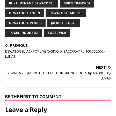
BUKTI MENANG DEWATOGEL
BUKTI TRANSFER
DEWATOGEL LOGIN
DEWATOGEL MOBILE
DEWATOGEL PENIPU
JACKPOT TOGEL
TOGEL INDONESIA
TOGEL WLA
PREVIOUS
DEWATOGEL JACKPOT LIVE CASINO DI BACCARAT Rp 100.000.000,-
LUNAS
NEXT
DEWATOGEL JACKPOT TOGEL DI HONGKONG POOLS Rp 60.000.000,-
LUNAS
BE THE FIRST TO COMMENT
Leave a Reply