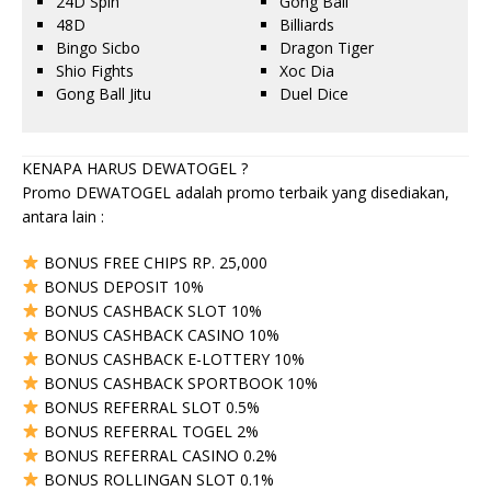
24D Spin
Gong Ball
48D
Billiards
Bingo Sicbo
Dragon Tiger
Shio Fights
Xoc Dia
Gong Ball Jitu
Duel Dice
KENAPA HARUS DEWATOGEL ?
Promo DEWATOGEL adalah promo terbaik yang disediakan,
antara lain :
BONUS FREE CHIPS RP. 25,000
BONUS DEPOSIT 10%
BONUS CASHBACK SLOT 10%
BONUS CASHBACK CASINO 10%
BONUS CASHBACK E-LOTTERY 10%
BONUS CASHBACK SPORTBOOK 10%
BONUS REFERRAL SLOT 0.5%
BONUS REFERRAL TOGEL 2%
BONUS REFERRAL CASINO 0.2%
BONUS ROLLINGAN SLOT 0.1%