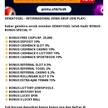
DEWATOGEL - INTERNASIONAL DEWA GRUP (IDN PLAY)
Kabar gembira untuk member DEWATOGEL telah Hadir
BONUS-
BONUS SPECIAL
!!!
BONUS FREE CHIPS RP. 25,000
BONUS DEPOSIT 10%
BONUS CASHBACK SLOT 3%
BONUS CASHBACK CASINO 10%
BONUS CASHBACK E-LOTTERY 10%
BONUS CASHBACK SPORTBOOK 10%
BONUS REFERRAL SLOT 0.5%
BONUS REFERRAL TOGEL 2%
BONUS REFERRAL CASINO 0.2%
BONUS ROLLINGAN SLOT 0.1%
BONUS EXTRA AJAK TEMAN 15%
BONUS LOTTERY JOWOPOOLS
BONUS MYSTERY BOX
BONUS LUCKY SPIN
BONUS 5 LUCKY BALL
Yuk buruan dapatkan bonus bonus nya dan daftar di