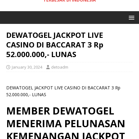
DEWATOGEL JACKPOT LIVE
CASINO DI BACCARAT 3 Rp
52.000.000,- LUNAS
January 30, 2024
detoadm
DEWATOGEL JACKPOT LIVE CASINO DI BACCARAT 3 Rp
52.000.000,- LUNAS
MEMBER DEWATOGEL
MENERIMA PELUNASAN
KEMENANGAN JACKPOT