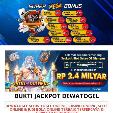
BUKTI JACKPOT DEWATOGEL
DEWATOGEL SITUS TOGEL ONLINE, CASINO ONLINE, SLOT
ONLINE & JUDI BOLA ONLINE TERBAIK TERPERCAYA &
TERBESAR DI INDONESIA