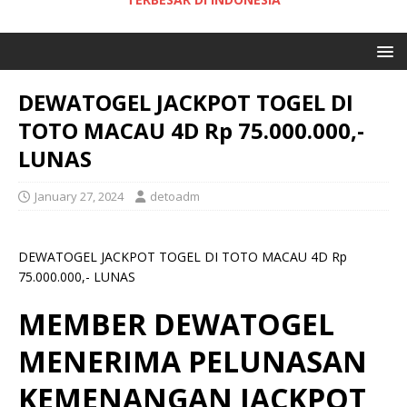
DEWATOGEL JACKPOT TOGEL DI
TOTO MACAU 4D Rp 75.000.000,-
LUNAS
January 27, 2024
detoadm
DEWATOGEL JACKPOT TOGEL DI TOTO MACAU 4D Rp
75.000.000,- LUNAS
MEMBER DEWATOGEL
MENERIMA PELUNASAN
KEMENANGAN JACKPOT