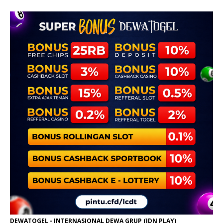
DEWATOGEL - INTERNASIONAL DEWA GRUP (IDN PLAY)