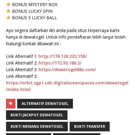
BONUS MYSTERY BOX
BONUS LUCKY SPIN
BONUS 5 LUCKY BALL
Ayo segera daftarkan diri anda pada situs terpercaya kami
hanya di dewatogel. Untuk info pendaftaran lebih lanjut boleh
hubungi kontak dibawah ini :
Link Alternatif 1:
http://178.128.222.158/
Link Alternatif 2:
https://172.93.186.2/
Link Alternatif 3:
https://dewatogel88x.com/
Link Alternatif 3:
https://orbit.sgp1.cdn.digitaloceanspaces.com/dewatogel
/index.html
ALTERNATIF DEWATOGEL
BUKTI JACKPOT DEWATOGEL
BUKTI MENANG DEWATOGEL
BUKTI TRANSFER