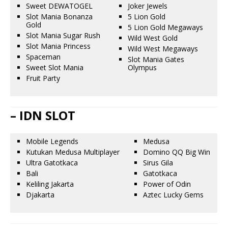
Sweet DEWATOGEL
Joker Jewels
Slot Mania Bonanza
5 Lion Gold
Gold
5 Lion Gold Megaways
Slot Mania Sugar Rush
Wild West Gold
Slot Mania Princess
Wild West Megaways
Spaceman
Slot Mania Gates
Sweet Slot Mania
Olympus
Fruit Party
– IDN SLOT
Mobile Legends
Medusa
Kutukan Medusa Multiplayer
Domino QQ Big Win
Ultra Gatotkaca
Sirus Gila
Bali
Gatotkaca
Keliling Jakarta
Power of Odin
Djakarta
Aztec Lucky Gems