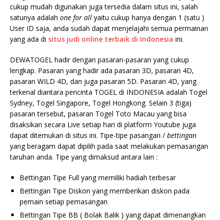
cukup mudah digunakan juga tersedia dalam situs ini, salah
satunya adalah
one for all
yaitu cukup hanya dengan 1 (satu )
User ID saja, anda sudah dapat menjelajahi semua permainan
yang ada di
situs judi
online terbaik di Indonesia
ini.
DEWATOGEL hadir dengan pasaran-pasaran yang cukup
lengkap. Pasaran yang hadir ada pasaran 3D, pasaran 4D,
pasaran WILD 4D, dan juga pasaran 5D. Pasaran 4D, yang
terkenal diantara pencinta TOGEL di INDONESIA adalah Togel
Sydney, Togel Singapore, Togel Hongkong. Selain 3 (tiga)
pasaran tersebut, pasaran Togel Toto Macau yang bisa
disaksikan secara Live setiap hari di platform Youtube juga
dapat ditemukan di situs ini. Tipe-tipe pasangan /
bettingan
yang beragam dapat dipilih pada saat melakukan pemasangan
taruhan anda. Tipe yang dimaksud antara lain :
Bettingan Tipe Full yang memiliki hadiah terbesar
Bettingan Tipe Diskon yang memberikan diskon pada
pemain setiap pemasangan
Bettingan Tipe BB ( Bolak Balik ) yang dapat dimenangkan