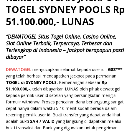
TOGEL SYDNEY POOLS Rp
51.100.000,- LUNAS
“DEWATOGEL Situs Togel Online, Casino Online,
Slot Online Terbaik, Terpercaya, Terbesar dan
Terlengkap di Indonesia – Jackpot berapapun pasti
dibayar”
DEWATOGEL
mengucapkan selamat kepada user id :
G88***
yang telah berhasil mendapatkan jackpot pada permainan
TOGEL di SYDNEY POOLS.
Kemenangan sebesar
Rp
51.100.000,-.
telah dibayarkan LUNAS oleh pihak dewatogel
kepada pemilik user id setelah yang bersangkutan mengisi
formulir withdraw. Proses pencairan dana berlangsung sangat
cepat hanya dalam waktu 5-10 menit sudah berada dalam
rekening pemilik user id. Bukti transfer yang dapat anda lihat
adalah bukti
SAH / VALID
yang langsung di dapatkan melalui
bukti transaksi dari Bank yang digunakan untuk pengiriman