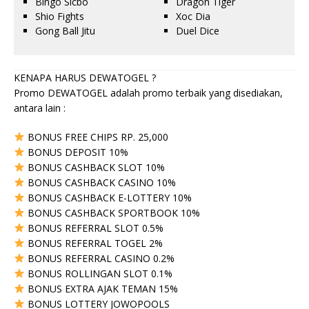
Bingo Sicbo
Dragon Tiger
Shio Fights
Xoc Dia
Gong Ball Jitu
Duel Dice
KENAPA HARUS DEWATOGEL ?
Promo DEWATOGEL adalah promo terbaik yang disediakan,
antara lain :
BONUS FREE CHIPS RP. 25,000
BONUS DEPOSIT 10%
BONUS CASHBACK SLOT 10%
BONUS CASHBACK CASINO 10%
BONUS CASHBACK E-LOTTERY 10%
BONUS CASHBACK SPORTBOOK 10%
BONUS REFERRAL SLOT 0.5%
BONUS REFERRAL TOGEL 2%
BONUS REFERRAL CASINO 0.2%
BONUS ROLLINGAN SLOT 0.1%
BONUS EXTRA AJAK TEMAN 15%
BONUS LOTTERY JOWOPOOLS