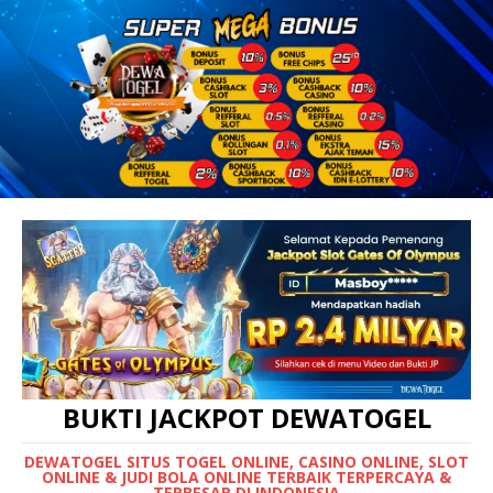
BUKTI JACKPOT DEWATOGEL
DEWATOGEL SITUS TOGEL ONLINE, CASINO ONLINE, SLOT
ONLINE & JUDI BOLA ONLINE TERBAIK TERPERCAYA &
TERBESAR DI INDONESIA