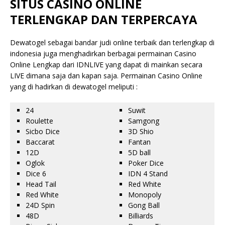
SITUS CASINO ONLINE
TERLENGKAP DAN TERPERCAYA
Dewatogel sebagai bandar judi online terbaik dan terlengkap di
indonesia juga menghadirkan berbagai permainan Casino
Online Lengkap dari IDNLIVE yang dapat di mainkan secara
LIVE dimana saja dan kapan saja. Permainan Casino Online
yang di hadirkan di dewatogel meliputi :
24
Suwit
Roulette
Samgong
Sicbo Dice
3D Shio
Baccarat
Fantan
12D
5D ball
Oglok
Poker Dice
Dice 6
IDN 4 Stand
Head Tail
Red White
Red White
Monopoly
24D Spin
Gong Ball
48D
Billiards