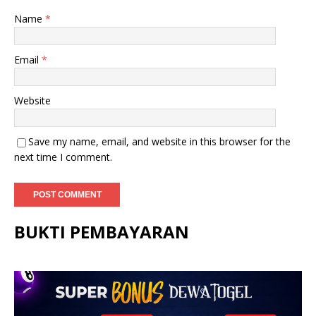
Name
*
Email
*
Website
Save my name, email, and website in this browser for the
next time I comment.
BUKTI PEMBAYARAN