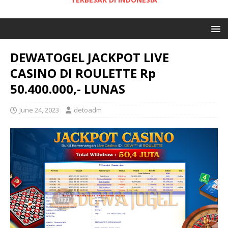
DEWATOGEL JACKPOT LIVE
CASINO DI ROULETTE Rp
50.400.000,- LUNAS
June 24, 2023
detoadm