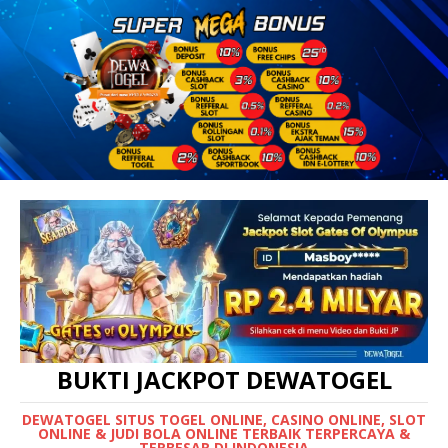
BUKTI JACKPOT DEWATOGEL
DEWATOGEL SITUS TOGEL ONLINE, CASINO ONLINE, SLOT
ONLINE & JUDI BOLA ONLINE TERBAIK TERPERCAYA &
TERBESAR DI INDONESIA