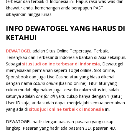
terbesar dan terbaik di Indonesia ini. Hapus rasa was-was dan
khawatir anda, kemenangan anda berapapun PASTI
dibayarkan hingga lunas.
INFO DEWATOGEL YANG HARUS DI
KETAHUI
DEWATOGEL
adalah Situs Online Terpercaya, Terbaik,
Terlengkap dan Terbesar di Indonesia bahkan di Asia sekalipun.
Sebagai
situs judi online terbesar di Indonesia
, Dewatogel
menyediakan permainan seperti Togel online, Slot online,
Sportsbook dan juga Live Casino atau yang biasa dikenal
dengan nama
casino online
(kasino online). Fitur-fitur yang
cukup mudah digunakan juga tersedia dalam situs ini, salah
satunya adalah
one for all
yaitu cukup hanya dengan 1 (satu )
User ID saja, anda sudah dapat menjelajahi semua permainan
yang ada di
situs judi online terbaik di Indonesia
ini.
DEWATOGEL hadir dengan pasaran-pasaran yang cukup
lengkap. Pasaran yang hadir ada pasaran 3D, pasaran 4D,