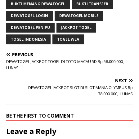
BUKTI MENANG DEWATOGEL
BUKTI TRANSFER
DEWATOGEL LOGIN
DEWATOGEL MOBILE
DEWATOGEL PENIPU
JACKPOT TOGEL
TOGEL INDONESIA
TOGEL WLA
PREVIOUS
DEWATOGEL JACKPOT TOGEL DI TOTO MACAU 5D Rp 58.000.000,-
LUNAS
NEXT
DEWATOGEL JACKPOT SLOT DI SLOT MANIA OLYMPUS Rp
78.000.000,- LUNAS
BE THE FIRST TO COMMENT
Leave a Reply