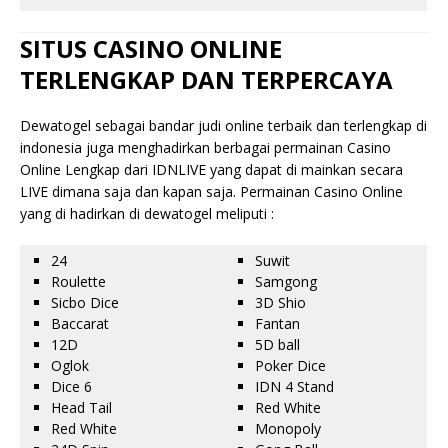
SITUS CASINO ONLINE
TERLENGKAP DAN TERPERCAYA
Dewatogel sebagai bandar judi online terbaik dan terlengkap di
indonesia juga menghadirkan berbagai permainan Casino
Online Lengkap dari IDNLIVE yang dapat di mainkan secara
LIVE dimana saja dan kapan saja. Permainan Casino Online
yang di hadirkan di dewatogel meliputi :
24
Suwit
Roulette
Samgong
Sicbo Dice
3D Shio
Baccarat
Fantan
12D
5D ball
Oglok
Poker Dice
Dice 6
IDN 4 Stand
Head Tail
Red White
Red White
Monopoly