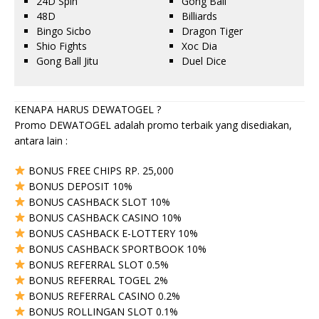
24D Spin
Gong Ball
48D
Billiards
Bingo Sicbo
Dragon Tiger
Shio Fights
Xoc Dia
Gong Ball Jitu
Duel Dice
KENAPA HARUS DEWATOGEL ?
Promo DEWATOGEL adalah promo terbaik yang disediakan,
antara lain :
BONUS FREE CHIPS RP. 25,000
BONUS DEPOSIT 10%
BONUS CASHBACK SLOT 10%
BONUS CASHBACK CASINO 10%
BONUS CASHBACK E-LOTTERY 10%
BONUS CASHBACK SPORTBOOK 10%
BONUS REFERRAL SLOT 0.5%
BONUS REFERRAL TOGEL 2%
BONUS REFERRAL CASINO 0.2%
BONUS ROLLINGAN SLOT 0.1%