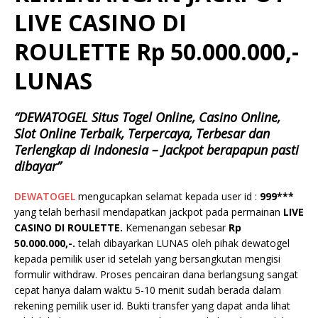
LIVE CASINO DI
ROULETTE Rp 50.000.000,-
LUNAS
“DEWATOGEL Situs Togel Online, Casino Online,
Slot Online Terbaik, Terpercaya, Terbesar dan
Terlengkap di Indonesia – Jackpot berapapun pasti
dibayar”
DEWATOGEL
mengucapkan selamat kepada user id :
999***
yang telah berhasil mendapatkan jackpot pada permainan
LIVE
CASINO DI ROULETTE.
Kemenangan sebesar
Rp
50.000.000,-.
telah dibayarkan LUNAS oleh pihak dewatogel
kepada pemilik user id setelah yang bersangkutan mengisi
formulir withdraw. Proses pencairan dana berlangsung sangat
cepat hanya dalam waktu 5-10 menit sudah berada dalam
rekening pemilik user id. Bukti transfer yang dapat anda lihat