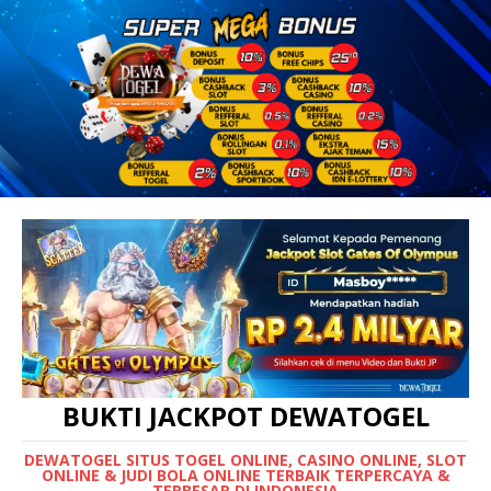
BUKTI JACKPOT DEWATOGEL
DEWATOGEL SITUS TOGEL ONLINE, CASINO ONLINE, SLOT
ONLINE & JUDI BOLA ONLINE TERBAIK TERPERCAYA &
TERBESAR DI INDONESIA