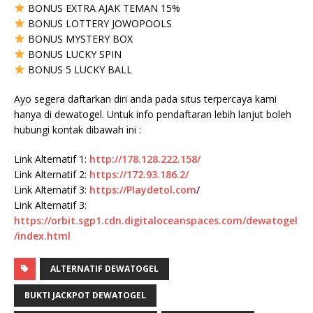
BONUS EXTRA AJAK TEMAN 15%
BONUS LOTTERY JOWOPOOLS
BONUS MYSTERY BOX
BONUS LUCKY SPIN
BONUS 5 LUCKY BALL
Ayo segera daftarkan diri anda pada situs terpercaya kami
hanya di dewatogel. Untuk info pendaftaran lebih lanjut boleh
hubungi kontak dibawah ini :
Link Alternatif 1:
http://178.128.222.158/
Link Alternatif 2:
https://172.93.186.2/
Link Alternatif 3:
https://
Playdetol.com
/
Link Alternatif 3:
https://orbit.sgp1.cdn.digitaloceanspaces.com/dewatogel
/index.html
ALTERNATIF DEWATOGEL
BUKTI JACKPOT DEWATOGEL