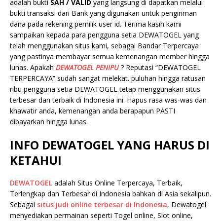
adalah bukti
SAH / VALID
yang langsung di dapatkan melalui
bukti transaksi dari Bank yang digunakan untuk pengiriman
dana pada rekening pemilik user id. Terima kasih kami
sampaikan kepada para pengguna setia DEWATOGEL yang
telah menggunakan situs kami, sebagai Bandar Terpercaya
yang pastinya membayar semua kemenangan member hingga
lunas. Apakah
DEWATOGEL PENIPU
? Reputasi “DEWATOGEL
TERPERCAYA” sudah sangat melekat. puluhan hingga ratusan
ribu pengguna setia DEWATOGEL tetap menggunakan situs
terbesar dan terbaik di Indonesia ini. Hapus rasa was-was dan
khawatir anda, kemenangan anda berapapun PASTI
dibayarkan hingga lunas.
INFO DEWATOGEL YANG HARUS DI
KETAHUI
DEWATOGEL
adalah Situs Online Terpercaya, Terbaik,
Terlengkap dan Terbesar di Indonesia bahkan di Asia sekalipun.
Sebagai
situs judi online terbesar di Indonesia
, Dewatogel
menyediakan permainan seperti Togel online, Slot online,