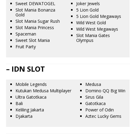
Sweet DEWATOGEL
Joker Jewels
Slot Mania Bonanza
5 Lion Gold
Gold
5 Lion Gold Megaways
Slot Mania Sugar Rush
Wild West Gold
Slot Mania Princess
Wild West Megaways
Spaceman
Slot Mania Gates
Sweet Slot Mania
Olympus
Fruit Party
– IDN SLOT
Mobile Legends
Medusa
Kutukan Medusa Multiplayer
Domino QQ Big Win
Ultra Gatotkaca
Sirus Gila
Bali
Gatotkaca
Keliling Jakarta
Power of Odin
Djakarta
Aztec Lucky Gems