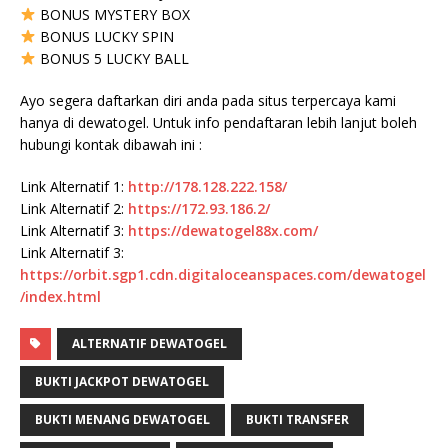
BONUS MYSTERY BOX
BONUS LUCKY SPIN
BONUS 5 LUCKY BALL
Ayo segera daftarkan diri anda pada situs terpercaya kami
hanya di dewatogel. Untuk info pendaftaran lebih lanjut boleh
hubungi kontak dibawah ini :
Link Alternatif 1:
http://178.128.222.158/
Link Alternatif 2:
https://172.93.186.2/
Link Alternatif 3:
https://dewatogel88x.com/
Link Alternatif 3:
https://orbit.sgp1.cdn.digitaloceanspaces.com/dewatogel
/index.html
ALTERNATIF DEWATOGEL
BUKTI JACKPOT DEWATOGEL
BUKTI MENANG DEWATOGEL
BUKTI TRANSFER