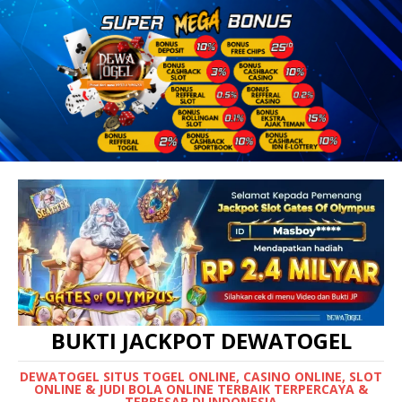
BUKTI JACKPOT DEWATOGEL
DEWATOGEL SITUS TOGEL ONLINE, CASINO ONLINE, SLOT
ONLINE & JUDI BOLA ONLINE TERBAIK TERPERCAYA &
TERBESAR DI INDONESIA