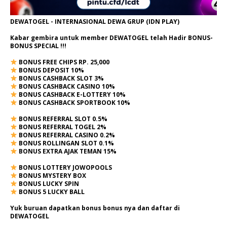
DEWATOGEL - INTERNASIONAL DEWA GRUP (IDN PLAY)
Kabar gembira untuk member DEWATOGEL telah Hadir
BONUS-
BONUS SPECIAL
!!!
BONUS FREE CHIPS RP. 25,000
BONUS DEPOSIT 10%
BONUS CASHBACK SLOT 3%
BONUS CASHBACK CASINO 10%
BONUS CASHBACK E-LOTTERY 10%
BONUS CASHBACK SPORTBOOK 10%
BONUS REFERRAL SLOT 0.5%
BONUS REFERRAL TOGEL 2%
BONUS REFERRAL CASINO 0.2%
BONUS ROLLINGAN SLOT 0.1%
BONUS EXTRA AJAK TEMAN 15%
BONUS LOTTERY JOWOPOOLS
BONUS MYSTERY BOX
BONUS LUCKY SPIN
BONUS 5 LUCKY BALL
Yuk buruan dapatkan bonus bonus nya dan daftar di
DEWATOGEL