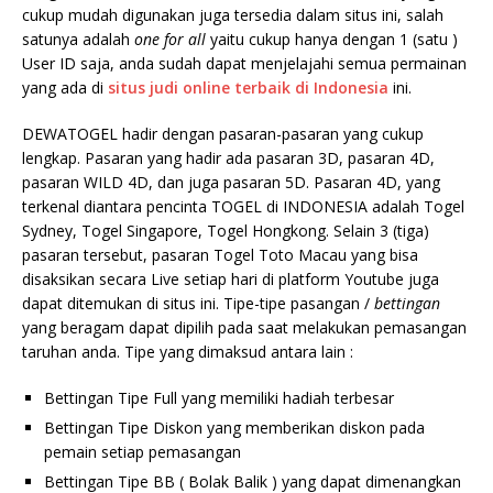
cukup mudah digunakan juga tersedia dalam situs ini, salah
satunya adalah
one for all
yaitu cukup hanya dengan 1 (satu )
User ID saja, anda sudah dapat menjelajahi semua permainan
yang ada di
situs judi
online terbaik di Indonesia
ini.
DEWATOGEL hadir dengan pasaran-pasaran yang cukup
lengkap. Pasaran yang hadir ada pasaran 3D, pasaran 4D,
pasaran WILD 4D, dan juga pasaran 5D. Pasaran 4D, yang
terkenal diantara pencinta TOGEL di INDONESIA adalah Togel
Sydney, Togel Singapore, Togel Hongkong. Selain 3 (tiga)
pasaran tersebut, pasaran Togel Toto Macau yang bisa
disaksikan secara Live setiap hari di platform Youtube juga
dapat ditemukan di situs ini. Tipe-tipe pasangan /
bettingan
yang beragam dapat dipilih pada saat melakukan pemasangan
taruhan anda. Tipe yang dimaksud antara lain :
Bettingan Tipe Full yang memiliki hadiah terbesar
Bettingan Tipe Diskon yang memberikan diskon pada
pemain setiap pemasangan
Bettingan Tipe BB ( Bolak Balik ) yang dapat dimenangkan