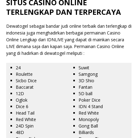
SITUS CASINO ONLINE
TERLENGKAP DAN TERPERCAYA
Dewatogel sebagai bandar judi online terbaik dan terlengkap di
indonesia juga menghadirkan berbagai permainan Casino
Online Lengkap dari IDNLIVE yang dapat di mainkan secara
LIVE dimana saja dan kapan saja. Permainan Casino Online
yang di hadirkan di dewatogel meliputi :
24
Suwit
Roulette
Samgong
Sicbo Dice
3D Shio
Baccarat
Fantan
12D
5D ball
Oglok
Poker Dice
Dice 6
IDN 4 Stand
Head Tail
Red White
Red White
Monopoly
24D Spin
Gong Ball
48D
Billiards