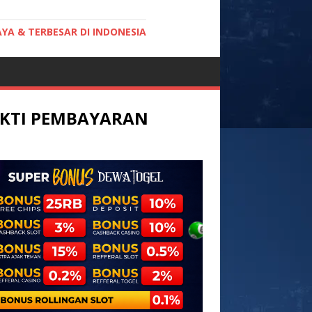
YA & TERBESAR DI INDONESIA
KTI PEMBAYARAN