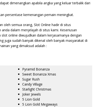
 dapat dimenangkan apabila angka yang keluar terbalik dari
nkan persentase kemenangan pemain meningkat.
 oleh semua orang, Slot Online hadir di situs
nda dalam menjelajah di situs kami. Keseriusan
lot online diwujudkan dalam kerjasamanya dengan
yang juga sudah banyak dikenal oleh banyak masyarakat di
mainan yang dimaksud adalah :
Pyramid Bonanza
Sweet Bonanza Xmas
Sugar Rush
Candy Village
Starlight Christmas
Joker Jewels
5 Lion Gold
5 Lion Gold Megaways