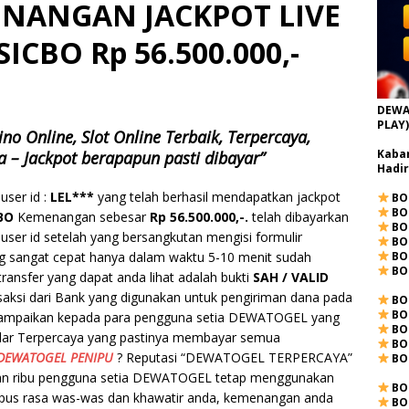
NANGAN JACKPOT LIVE
ICBO Rp 56.500.000,-
DEWA
PLAY)
no Online, Slot Online Terbaik, Terpercaya,
Kaba
a – Jackpot berapapun pasti dibayar”
Hadi
ser id :
LEL***
yang telah berhasil mendapatkan jackpot
BON
BO
CBO
Kemenangan sebesar
Rp 56.500.000,-.
telah dibayarkan
BO
ser id setelah yang bersangkutan mengisi formulir
BO
ng sangat cepat hanya dalam waktu 5-10 menit sudah
BO
BO
transfer yang dapat anda lihat adalah bukti
SAH / VALID
nsaksi dari Bank yang digunakan untuk pengiriman dana pada
BO
BO
mi sampaikan kepada para pengguna setia DEWATOGEL yang
BO
ndar Terpercaya yang pastinya membayar semua
BO
DEWATOGEL PENIPU
? Reputasi “DEWATOGEL TERPERCAYA”
BO
usan ribu pengguna setia DEWATOGEL tetap menggunakan
BO
. Hapus rasa was-was dan khawatir anda, kemenangan anda
BO