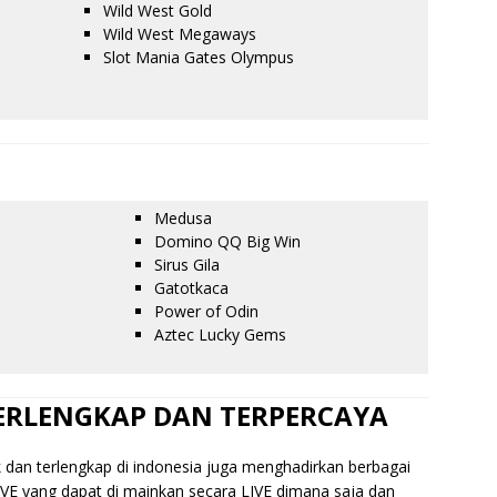
Wild West Gold
Wild West Megaways
Slot Mania Gates Olympus
Medusa
Domino QQ Big Win
Sirus Gila
Gatotkaca
Power of Odin
Aztec Lucky Gems
TERLENGKAP DAN TERPERCAYA
k dan terlengkap di indonesia juga menghadirkan berbagai
VE yang dapat di mainkan secara LIVE dimana saja dan