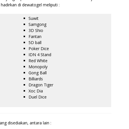
hadirkan di dewatogel meliputi :
Suwit
Samgong
3D Shio
Fantan
5D ball
Poker Dice
IDN 4 Stand
Red White
Monopoly
Gong Ball
Billiards
Dragon Tiger
Xoc Dia
Duel Dice
 disediakan, antara lain :