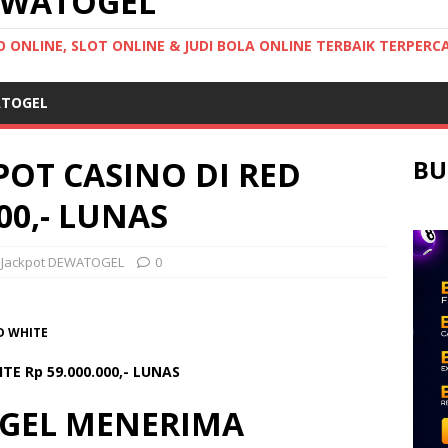
EWATOGEL
 ONLINE, SLOT ONLINE & JUDI BOLA ONLINE TERBAIK TERPERCA
ATOGEL
OT CASINO DI RED
BU
00,- LUNAS
i Jackpot DEWATOGEL
0
D WHITE
E Rp 59.000.000,- LUNAS
GEL MENERIMA