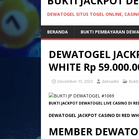
BUKTI JACKPOT D
DEWATOGEL SITUS TOGEL ONLINE, CASINO
BERANDA
BUKTI PEMBAYARAN DEW
DEWATOGEL JACKP
WHITE Rp 59.000.0
December 15, 2023
detoadm
Bukt
BUKTI JACKPOT DEWATOGEL LIVE CASINO DI RE
DEWATOGEL JACKPOT CASINO DI RED WHIT
MEMBER DEWATO