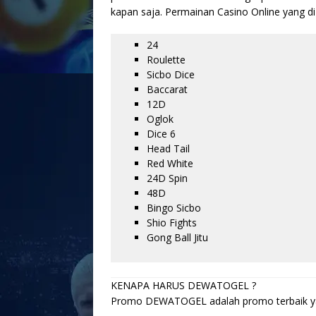
kapan saja. Permainan Casino Online yang di 
24
Roulette
Sicbo Dice
Baccarat
12D
Oglok
Dice 6
Head Tail
Red White
24D Spin
48D
Bingo Sicbo
Shio Fights
Gong Ball Jitu
KENAPA HARUS DEWATOGEL ?
Promo DEWATOGEL adalah promo terbaik yang