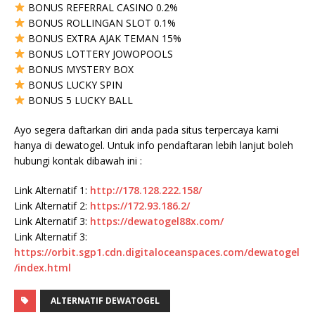
BONUS REFERRAL CASINO 0.2%
BONUS ROLLINGAN SLOT 0.1%
BONUS EXTRA AJAK TEMAN 15%
BONUS LOTTERY JOWOPOOLS
BONUS MYSTERY BOX
BONUS LUCKY SPIN
BONUS 5 LUCKY BALL
Ayo segera daftarkan diri anda pada situs terpercaya kami
hanya di dewatogel. Untuk info pendaftaran lebih lanjut boleh
hubungi kontak dibawah ini :
Link Alternatif 1:
http://178.128.222.158/
Link Alternatif 2:
https://172.93.186.2/
Link Alternatif 3:
https://dewatogel88x.com/
Link Alternatif 3:
https://orbit.sgp1.cdn.digitaloceanspaces.com/dewatogel
/index.html
ALTERNATIF DEWATOGEL