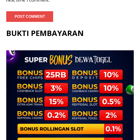
BUKTI PEMBAYARAN