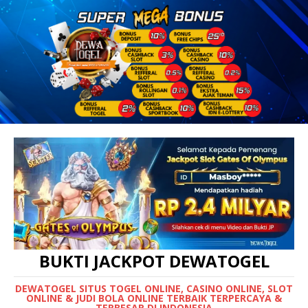
BUKTI JACKPOT DEWATOGEL
DEWATOGEL SITUS TOGEL ONLINE, CASINO ONLINE, SLOT
ONLINE & JUDI BOLA ONLINE TERBAIK TERPERCAYA &
TERBESAR DI INDONESIA