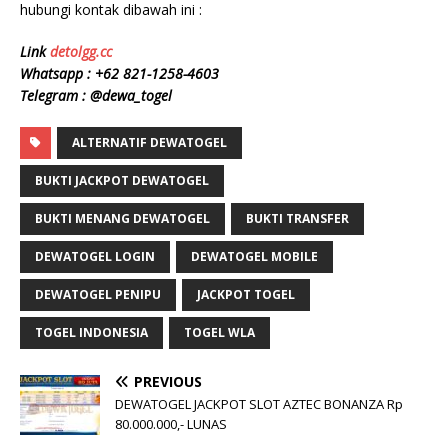
hubungi kontak dibawah ini :
Link
detolgg.cc
Whatsapp :
+62 821-1258-
4603
Telegram : @dewa_togel
ALTERNATIF DEWATOGEL
BUKTI JACKPOT DEWATOGEL
BUKTI MENANG DEWATOGEL
BUKTI TRANSFER
DEWATOGEL LOGIN
DEWATOGEL MOBILE
DEWATOGEL PENIPU
JACKPOT TOGEL
TOGEL INDONESIA
TOGEL WLA
PREVIOUS
DEWATOGEL JACKPOT SLOT AZTEC BONANZA Rp
80.000.000,- LUNAS