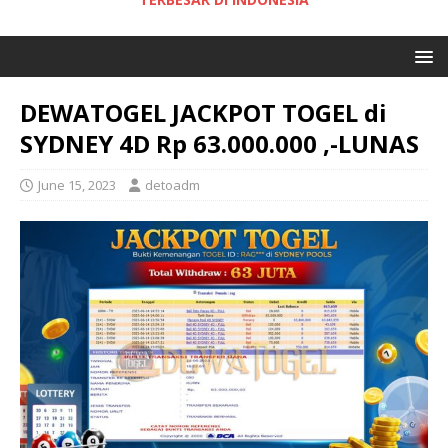
DEWATOGEL JACKPOT TOGEL di
SYDNEY 4D Rp 63.000.000 ,-LUNAS
June 15, 2023
detoadm