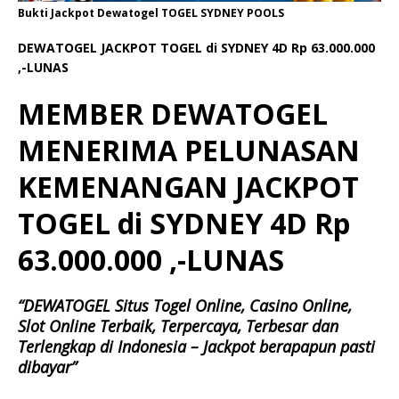
Bukti Jackpot Dewatogel TOGEL SYDNEY POOLS
DEWATOGEL JACKPOT TOGEL di SYDNEY 4D Rp 63.000.000
,-LUNAS
MEMBER DEWATOGEL
MENERIMA PELUNASAN
KEMENANGAN JACKPOT
TOGEL di SYDNEY 4D Rp
63.000.000 ,-LUNAS
“DEWATOGEL Situs Togel Online, Casino Online,
Slot Online Terbaik, Terpercaya, Terbesar dan
Terlengkap di Indonesia – Jackpot berapapun pasti
dibayar”