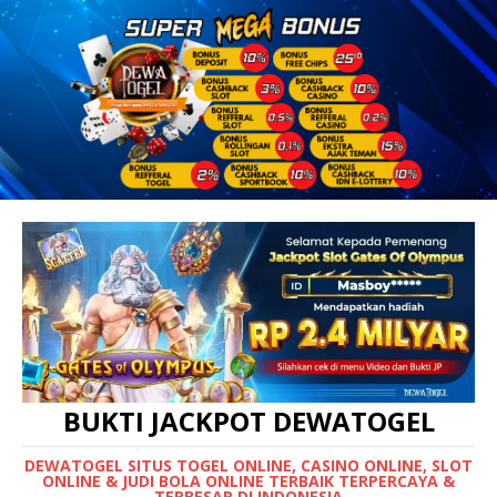
BUKTI JACKPOT DEWATOGEL
DEWATOGEL SITUS TOGEL ONLINE, CASINO ONLINE, SLOT
ONLINE & JUDI BOLA ONLINE TERBAIK TERPERCAYA &
TERBESAR DI INDONESIA