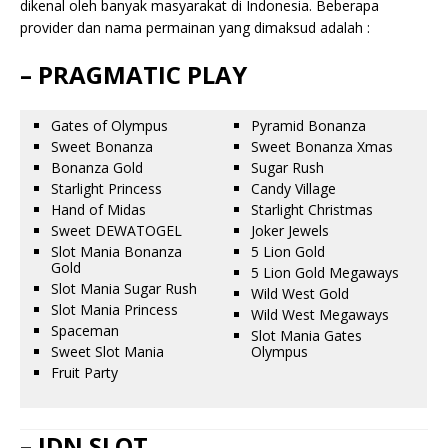
dikenal oleh banyak masyarakat di Indonesia. Beberapa
provider dan nama permainan yang dimaksud adalah :
– PRAGMATIC PLAY
Gates of Olympus
Pyramid Bonanza
Sweet Bonanza
Sweet Bonanza Xmas
Bonanza Gold
Sugar Rush
Starlight Princess
Candy Village
Hand of Midas
Starlight Christmas
Sweet DEWATOGEL
Joker Jewels
Slot Mania Bonanza
5 Lion Gold
Gold
5 Lion Gold Megaways
Slot Mania Sugar Rush
Wild West Gold
Slot Mania Princess
Wild West Megaways
Spaceman
Slot Mania Gates
Sweet Slot Mania
Olympus
Fruit Party
– IDN SLOT