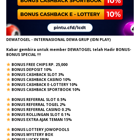
DEWATOGEL - INTERNASIONAL DEWA GRUP (IDN PLAY)
Kabar gembira untuk member DEWATOGEL telah Hadir
BONUS-
BONUS SPECIAL
!!!
BONUS FREE CHIPS RP. 25,000
BONUS DEPOSIT 10%
BONUS CASHBACK SLOT 3%
BONUS CASHBACK CASINO 10%
BONUS CASHBACK E-LOTTERY 10%
BONUS CASHBACK SPORTBOOK 10%
BONUS REFERRAL SLOT 0.5%
BONUS REFERRAL TOGEL 2%
BONUS REFERRAL CASINO 0.2%
BONUS ROLLINGAN SLOT 0.1%
BONUS EXTRA AJAK TEMAN 15%
BONUS LOTTERY JOWOPOOLS
BONUS MYSTERY BOX
BONUS LUCKY SPIN