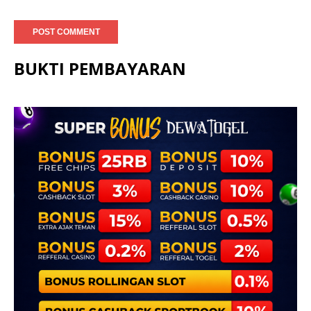
BUKTI PEMBAYARAN