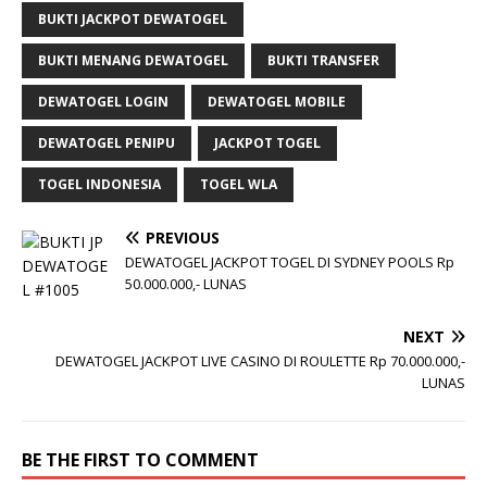
BUKTI JACKPOT DEWATOGEL
BUKTI MENANG DEWATOGEL
BUKTI TRANSFER
DEWATOGEL LOGIN
DEWATOGEL MOBILE
DEWATOGEL PENIPU
JACKPOT TOGEL
TOGEL INDONESIA
TOGEL WLA
PREVIOUS
DEWATOGEL JACKPOT TOGEL DI SYDNEY POOLS Rp
50.000.000,- LUNAS
NEXT
DEWATOGEL JACKPOT LIVE CASINO DI ROULETTE Rp 70.000.000,-
LUNAS
BE THE FIRST TO COMMENT