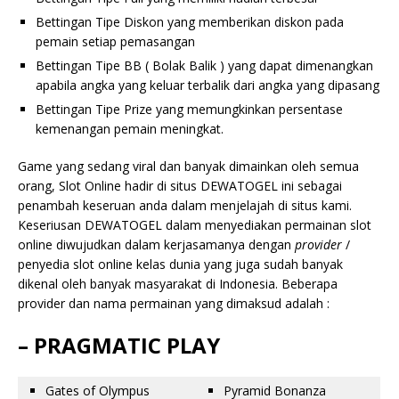
Bettingan Tipe Diskon yang memberikan diskon pada
pemain setiap pemasangan
Bettingan Tipe BB ( Bolak Balik ) yang dapat dimenangkan
apabila angka yang keluar terbalik dari angka yang dipasang
Bettingan Tipe Prize yang memungkinkan persentase
kemenangan pemain meningkat.
Game yang sedang viral dan banyak dimainkan oleh semua
orang, Slot Online hadir di situs DEWATOGEL ini sebagai
penambah keseruan anda dalam menjelajah di situs kami.
Keseriusan DEWATOGEL dalam menyediakan permainan slot
online diwujudkan dalam kerjasamanya dengan
provider
/
penyedia slot online kelas dunia yang juga sudah banyak
dikenal oleh banyak masyarakat di Indonesia. Beberapa
provider dan nama permainan yang dimaksud adalah :
– PRAGMATIC PLAY
Gates of Olympus
Pyramid Bonanza