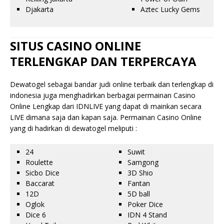
Djakarta
Aztec Lucky Gems
SITUS CASINO ONLINE
TERLENGKAP DAN TERPERCAYA
Dewatogel sebagai bandar judi online terbaik dan terlengkap di
indonesia juga menghadirkan berbagai permainan Casino
Online Lengkap dari IDNLIVE yang dapat di mainkan secara
LIVE dimana saja dan kapan saja. Permainan Casino Online
yang di hadirkan di dewatogel meliputi :
24
Suwit
Roulette
Samgong
Sicbo Dice
3D Shio
Baccarat
Fantan
12D
5D ball
Oglok
Poker Dice
Dice 6
IDN 4 Stand