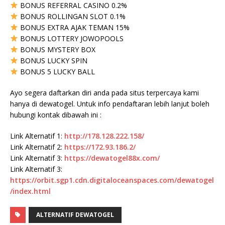
BONUS REFERRAL CASINO 0.2%
BONUS ROLLINGAN SLOT 0.1%
BONUS EXTRA AJAK TEMAN 15%
BONUS LOTTERY JOWOPOOLS
BONUS MYSTERY BOX
BONUS LUCKY SPIN
BONUS 5 LUCKY BALL
Ayo segera daftarkan diri anda pada situs terpercaya kami
hanya di dewatogel. Untuk info pendaftaran lebih lanjut boleh
hubungi kontak dibawah ini :
Link Alternatif 1:
http://178.128.222.158/
Link Alternatif 2:
https://172.93.186.2/
Link Alternatif 3:
https://dewatogel88x.com/
Link Alternatif 3:
https://orbit.sgp1.cdn.digitaloceanspaces.com/dewatogel
/index.html
ALTERNATIF DEWATOGEL