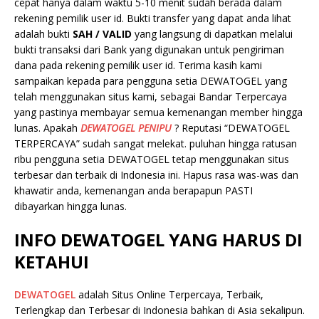
cepat hanya dalam waktu 5-10 menit sudah berada dalam
rekening pemilik user id. Bukti transfer yang dapat anda lihat
adalah bukti
SAH / VALID
yang langsung di dapatkan melalui
bukti transaksi dari Bank yang digunakan untuk pengiriman
dana pada rekening pemilik user id. Terima kasih kami
sampaikan kepada para pengguna setia DEWATOGEL yang
telah menggunakan situs kami, sebagai Bandar Terpercaya
yang pastinya membayar semua kemenangan member hingga
lunas. Apakah
DEWATOGEL PENIPU
? Reputasi “DEWATOGEL
TERPERCAYA” sudah sangat melekat. puluhan hingga ratusan
ribu pengguna setia DEWATOGEL tetap menggunakan situs
terbesar dan terbaik di Indonesia ini. Hapus rasa was-was dan
khawatir anda, kemenangan anda berapapun PASTI
dibayarkan hingga lunas.
INFO DEWATOGEL YANG HARUS DI
KETAHUI
DEWATOGEL
adalah Situs Online Terpercaya, Terbaik,
Terlengkap dan Terbesar di Indonesia bahkan di Asia sekalipun.