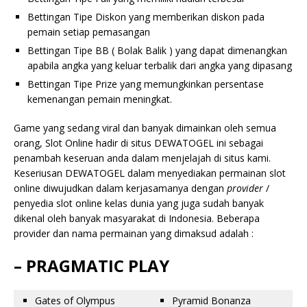
Bettingan Tipe Diskon yang memberikan diskon pada
pemain setiap pemasangan
Bettingan Tipe BB ( Bolak Balik ) yang dapat dimenangkan
apabila angka yang keluar terbalik dari angka yang dipasang
Bettingan Tipe Prize yang memungkinkan persentase
kemenangan pemain meningkat.
Game yang sedang viral dan banyak dimainkan oleh semua
orang, Slot Online hadir di situs DEWATOGEL ini sebagai
penambah keseruan anda dalam menjelajah di situs kami.
Keseriusan DEWATOGEL dalam menyediakan permainan slot
online diwujudkan dalam kerjasamanya dengan
provider
/
penyedia slot online kelas dunia yang juga sudah banyak
dikenal oleh banyak masyarakat di Indonesia. Beberapa
provider dan nama permainan yang dimaksud adalah :
– PRAGMATIC PLAY
Gates of Olympus
Pyramid Bonanza