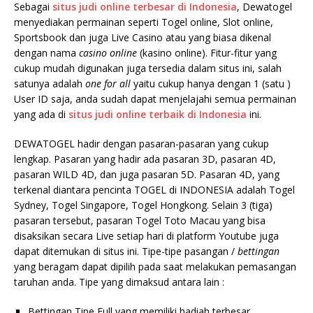
Sebagai
situs judi online terbesar di Indonesia
, Dewatogel
menyediakan permainan seperti Togel online, Slot online,
Sportsbook dan juga Live Casino atau yang biasa dikenal
dengan nama
casino online
(kasino online). Fitur-fitur yang
cukup mudah digunakan juga tersedia dalam situs ini, salah
satunya adalah
one for all
yaitu cukup hanya dengan 1 (satu )
User ID saja, anda sudah dapat menjelajahi semua permainan
yang ada di
situs judi online terbaik di Indonesia
ini.
DEWATOGEL hadir dengan pasaran-pasaran yang cukup
lengkap. Pasaran yang hadir ada pasaran 3D, pasaran 4D,
pasaran WILD 4D, dan juga pasaran 5D. Pasaran 4D, yang
terkenal diantara pencinta TOGEL di INDONESIA adalah Togel
Sydney, Togel Singapore, Togel Hongkong. Selain 3 (tiga)
pasaran tersebut, pasaran Togel Toto Macau yang bisa
disaksikan secara Live setiap hari di platform Youtube juga
dapat ditemukan di situs ini. Tipe-tipe pasangan /
bettingan
yang beragam dapat dipilih pada saat melakukan pemasangan
taruhan anda. Tipe yang dimaksud antara lain :
Bettingan Tipe Full yang memiliki hadiah terbesar