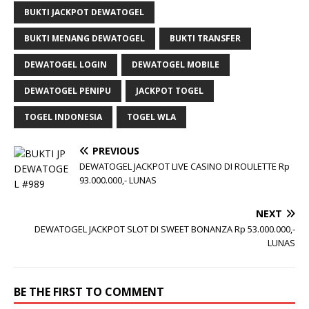
BUKTI JACKPOT DEWATOGEL
BUKTI MENANG DEWATOGEL
BUKTI TRANSFER
DEWATOGEL LOGIN
DEWATOGEL MOBILE
DEWATOGEL PENIPU
JACKPOT TOGEL
TOGEL INDONESIA
TOGEL WLA
PREVIOUS
DEWATOGEL JACKPOT LIVE CASINO DI ROULETTE Rp
93.000.000,- LUNAS
NEXT
DEWATOGEL JACKPOT SLOT DI SWEET BONANZA Rp 53.000.000,-
LUNAS
BE THE FIRST TO COMMENT