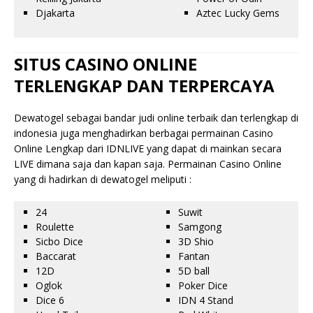
Djakarta
Aztec Lucky Gems
SITUS CASINO ONLINE
TERLENGKAP DAN TERPERCAYA
Dewatogel sebagai bandar judi online terbaik dan terlengkap di
indonesia juga menghadirkan berbagai permainan Casino
Online Lengkap dari IDNLIVE yang dapat di mainkan secara
LIVE dimana saja dan kapan saja. Permainan Casino Online
yang di hadirkan di dewatogel meliputi :
24
Suwit
Roulette
Samgong
Sicbo Dice
3D Shio
Baccarat
Fantan
12D
5D ball
Oglok
Poker Dice
Dice 6
IDN 4 Stand