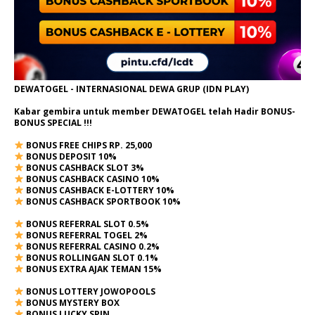
DEWATOGEL - INTERNASIONAL DEWA GRUP (IDN PLAY)
Kabar gembira untuk member DEWATOGEL telah Hadir
BONUS-
BONUS SPECIAL
!!!
BONUS FREE CHIPS RP. 25,000
BONUS DEPOSIT 10%
BONUS CASHBACK SLOT 3%
BONUS CASHBACK CASINO 10%
BONUS CASHBACK E-LOTTERY 10%
BONUS CASHBACK SPORTBOOK 10%
BONUS REFERRAL SLOT 0.5%
BONUS REFERRAL TOGEL 2%
BONUS REFERRAL CASINO 0.2%
BONUS ROLLINGAN SLOT 0.1%
BONUS EXTRA AJAK TEMAN 15%
BONUS LOTTERY JOWOPOOLS
BONUS MYSTERY BOX
BONUS LUCKY SPIN