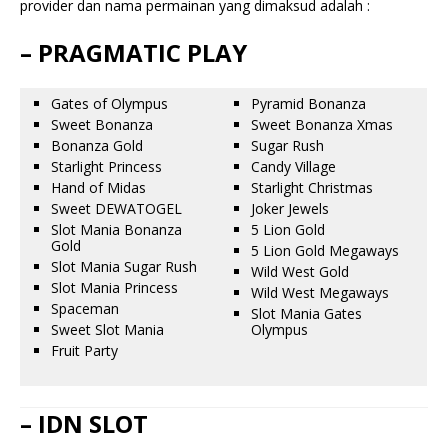
provider dan nama permainan yang dimaksud adalah :
– PRAGMATIC PLAY
Gates of Olympus
Pyramid Bonanza
Sweet Bonanza
Sweet Bonanza Xmas
Bonanza Gold
Sugar Rush
Starlight Princess
Candy Village
Hand of Midas
Starlight Christmas
Sweet DEWATOGEL
Joker Jewels
Slot Mania Bonanza
5 Lion Gold
Gold
5 Lion Gold Megaways
Slot Mania Sugar Rush
Wild West Gold
Slot Mania Princess
Wild West Megaways
Spaceman
Slot Mania Gates
Sweet Slot Mania
Olympus
Fruit Party
– IDN SLOT