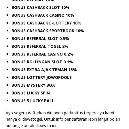
BONUS CASHBACK SLOT 10%
BONUS CASHBACK CASINO 10%
BONUS CASHBACK E-LOTTERY 10%
BONUS CASHBACK SPORTBOOK 10%
BONUS REFERRAL SLOT 0.5%
BONUS REFERRAL TOGEL 2%
BONUS REFERRAL CASINO 0.2%
BONUS ROLLINGAN SLOT 0.1%
BONUS EXTRA AJAK TEMAN 15%
BONUS LOTTERY JOWOPOOLS
BONUS MYSTERY BOX
BONUS LUCKY SPIN
BONUS 5 LUCKY BALL
Ayo segera daftarkan diri anda pada situs terpercaya kami
hanya di dewatogel. Untuk info pendaftaran lebih lanjut boleh
hubungi kontak dibawah ini :