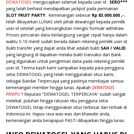
DEWATOGEL
mengucapkan selamat kepada user id :
SERO***
yang telah berhasil mendapatkan jackpot pada permainan
SLOT FRUIT PARTY
. Kemenangan sebesar
Rp 83.000.000 ,-.
telah dibayarkan LUNAS oleh pihak dewatogel kepada pemilik
user id setelah yang bersangkutan mengisi formulir withdraw.
Proses pencairan dana berlangsung sangat cepat hanya dalam
waktu 5-10 menit sudah berada dalam rekening pemilik user id.
Bukti transfer yang dapat anda lihat adalah bukti
SAH / VALID
yang langsung di dapatkan melalui bukti transaksi dari Bank
yang digunakan untuk pengiriman dana pada rekening pemilik
user id. Terima kasih kami sampaikan kepada para pengguna
setia DEWATOGEL yang telah menggunakan situs kami,
sebagai Bandar Terpercaya yang pastinya membayar semua
kemenangan member hingga lunas. Apakah
DEWATOGEL
PENIPU
? Reputasi “DEWATOGEL TERPERCAYA” sudah sangat
melekat. puluhan hingga ratusan ribu pengguna setia
DEWATOGEL tetap menggunakan situs terbesar dan terbaik di
Indonesia ini. Hapus rasa was-was dan khawatir anda,
kemenangan anda berapapun PASTI dibayarkan hingga lunas.