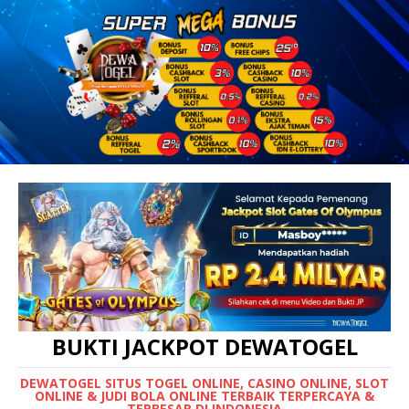
BUKTI JACKPOT DEWATOGEL
DEWATOGEL SITUS TOGEL ONLINE, CASINO ONLINE, SLOT
ONLINE & JUDI BOLA ONLINE TERBAIK TERPERCAYA &
TERBESAR DI INDONESIA