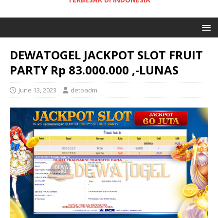
DEWATOGEL JACKPOT SLOT FRUIT
PARTY Rp 83.000.000 ,-LUNAS
June 13, 2023
detoadm