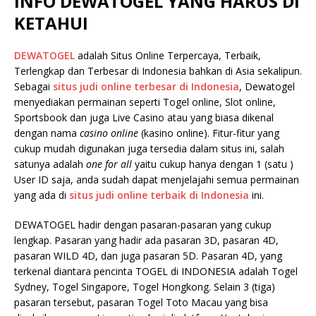
INFO DEWATOGEL YANG HARUS DI
KETAHUI
DEWATOGEL
adalah Situs Online Terpercaya, Terbaik,
Terlengkap dan Terbesar di Indonesia bahkan di Asia sekalipun.
Sebagai
situs judi online terbesar di Indonesia
, Dewatogel
menyediakan permainan seperti Togel online, Slot online,
Sportsbook dan juga Live Casino atau yang biasa dikenal
dengan nama
casino online
(kasino online). Fitur-fitur yang
cukup mudah digunakan juga tersedia dalam situs ini, salah
satunya adalah
one for all
yaitu cukup hanya dengan 1 (satu )
User ID saja, anda sudah dapat menjelajahi semua permainan
yang ada di
situs judi online terbaik di Indonesia
ini.
DEWATOGEL hadir dengan pasaran-pasaran yang cukup
lengkap. Pasaran yang hadir ada pasaran 3D, pasaran 4D,
pasaran WILD 4D, dan juga pasaran 5D. Pasaran 4D, yang
terkenal diantara pencinta TOGEL di INDONESIA adalah Togel
Sydney, Togel Singapore, Togel Hongkong. Selain 3 (tiga)
pasaran tersebut, pasaran Togel Toto Macau yang bisa