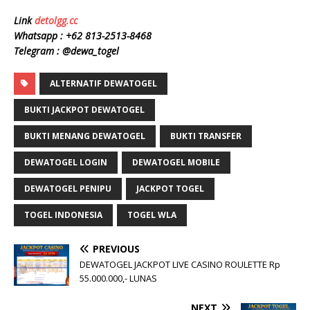
Link
detolgg.cc
Whatsapp :
+62 813-2513-8468
Telegram : @dewa_togel
ALTERNATIF DEWATOGEL
BUKTI JACKPOT DEWATOGEL
BUKTI MENANG DEWATOGEL
BUKTI TRANSFER
DEWATOGEL LOGIN
DEWATOGEL MOBILE
DEWATOGEL PENIPU
JACKPOT TOGEL
TOGEL INDONESIA
TOGEL WLA
PREVIOUS
DEWATOGEL JACKPOT LIVE CASINO ROULETTE Rp
55.000.000,- LUNAS
NEXT