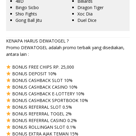
48D
Billiards
Bingo Sicbo
Dragon Tiger
Shio Fights
Xoc Dia
Gong Ball Jitu
Duel Dice
KENAPA HARUS DEWATOGEL ?
Promo DEWATOGEL adalah promo terbaik yang disediakan,
antara lain :
BONUS FREE CHIPS RP. 25,000
BONUS DEPOSIT 10%
BONUS CASHBACK SLOT 10%
BONUS CASHBACK CASINO 10%
BONUS CASHBACK E-LOTTERY 10%
BONUS CASHBACK SPORTBOOK 10%
BONUS REFERRAL SLOT 0.5%
BONUS REFERRAL TOGEL 2%
BONUS REFERRAL CASINO 0.2%
BONUS ROLLINGAN SLOT 0.1%
BONUS EXTRA AJAK TEMAN 15%