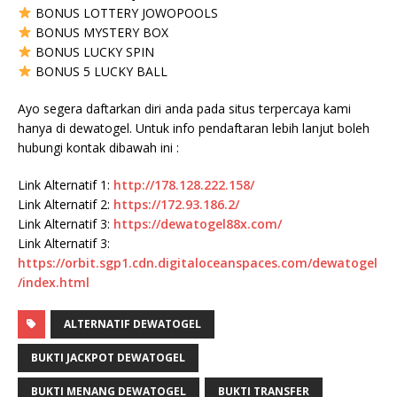
BONUS LOTTERY JOWOPOOLS
BONUS MYSTERY BOX
BONUS LUCKY SPIN
BONUS 5 LUCKY BALL
Ayo segera daftarkan diri anda pada situs terpercaya kami
hanya di dewatogel. Untuk info pendaftaran lebih lanjut boleh
hubungi kontak dibawah ini :
Link Alternatif 1:
http://178.128.222.158/
Link Alternatif 2:
https://172.93.186.2/
Link Alternatif 3:
https://dewatogel88x.com/
Link Alternatif 3:
https://orbit.sgp1.cdn.digitaloceanspaces.com/dewatogel
/index.html
ALTERNATIF DEWATOGEL
BUKTI JACKPOT DEWATOGEL
BUKTI MENANG DEWATOGEL
BUKTI TRANSFER