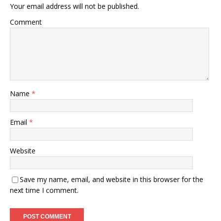
Your email address will not be published.
Comment
Name
*
Email
*
Website
Save my name, email, and website in this browser for the
next time I comment.