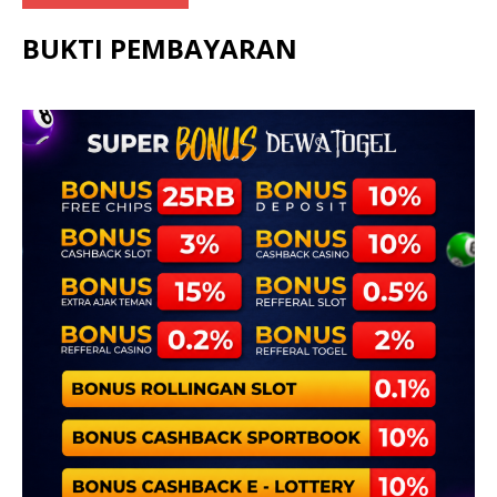
BUKTI PEMBAYARAN