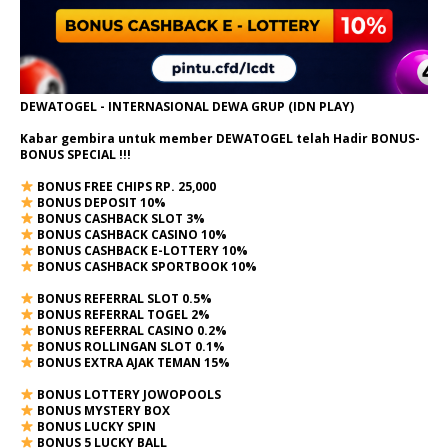
DEWATOGEL - INTERNASIONAL DEWA GRUP (IDN PLAY)
Kabar gembira untuk member DEWATOGEL telah Hadir
BONUS-
BONUS SPECIAL
!!!
BONUS FREE CHIPS RP. 25,000
BONUS DEPOSIT 10%
BONUS CASHBACK SLOT 3%
BONUS CASHBACK CASINO 10%
BONUS CASHBACK E-LOTTERY 10%
BONUS CASHBACK SPORTBOOK 10%
BONUS REFERRAL SLOT 0.5%
BONUS REFERRAL TOGEL 2%
BONUS REFERRAL CASINO 0.2%
BONUS ROLLINGAN SLOT 0.1%
BONUS EXTRA AJAK TEMAN 15%
BONUS LOTTERY JOWOPOOLS
BONUS MYSTERY BOX
BONUS LUCKY SPIN
BONUS 5 LUCKY BALL