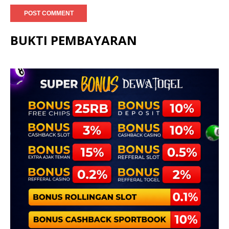
BUKTI PEMBAYARAN