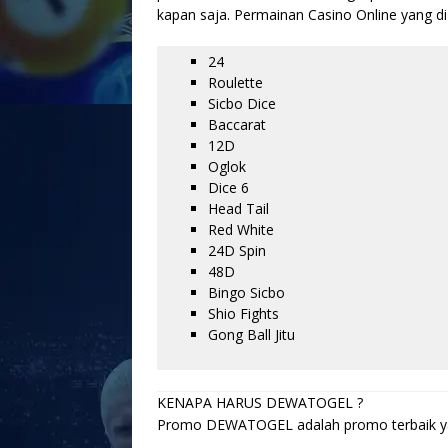
kapan saja. Permainan Casino Online yang di 
24
Roulette
Sicbo Dice
Baccarat
12D
Oglok
Dice 6
Head Tail
Red White
24D Spin
48D
Bingo Sicbo
Shio Fights
Gong Ball Jitu
KENAPA HARUS DEWATOGEL ?
Promo DEWATOGEL adalah promo terbaik yang