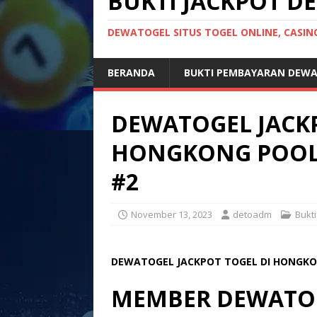
BUKTI JACKPOT D
DEWATOGEL SITUS TOGEL ONLINE, CASINO
BERANDA
BUKTI PEMBAYARAN DEW
DEWATOGEL JACKP
HONGKONG POOLS 
#2
November 13, 2023
detoadm
Bukt
DEWATOGEL JACKPOT TOGEL DI HONGKONG
MEMBER DEWATO