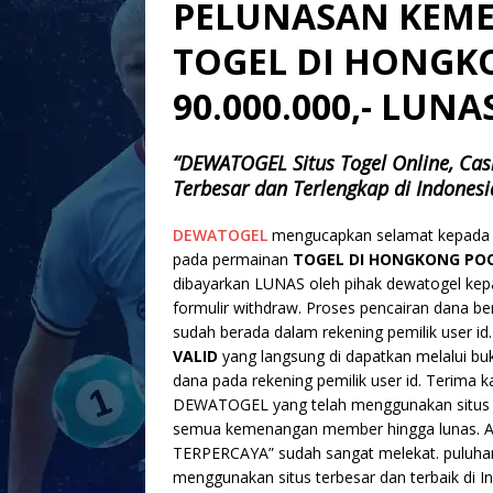
PELUNASAN KEM
TOGEL DI HONGK
90.000.000,- LUNA
“DEWATOGEL Situs Togel Online, Casi
Terbesar dan Terlengkap di Indonesi
DEWATOGEL
mengucapkan selamat kepada u
pada permainan
TOGEL DI HONGKONG PO
dibayarkan LUNAS oleh pihak dewatogel kepa
formulir withdraw. Proses pencairan dana b
sudah berada dalam rekening pemilik user id.
VALID
yang langsung di dapatkan melalui buk
dana pada rekening pemilik user id. Terima 
DEWATOGEL yang telah menggunakan situs k
semua kemenangan member hingga lunas. 
TERPERCAYA” sudah sangat melekat. puluha
menggunakan situs terbesar dan terbaik di I