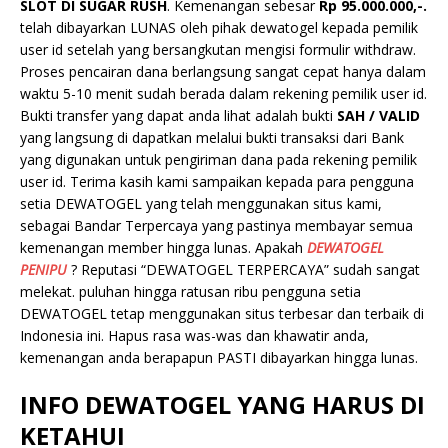
SLOT DI SUGAR RUSH
.
Kemenangan sebesar
Rp
95.000.000
,-.
telah dibayarkan LUNAS oleh pihak dewatogel kepada pemilik
user id setelah yang bersangkutan mengisi formulir withdraw.
Proses pencairan dana berlangsung sangat cepat hanya dalam
waktu 5-10 menit sudah berada dalam rekening pemilik user id.
Bukti transfer yang dapat anda lihat adalah bukti
SAH / VALID
yang langsung di dapatkan melalui bukti transaksi dari Bank
yang digunakan untuk pengiriman dana pada rekening pemilik
user id. Terima kasih kami sampaikan kepada para pengguna
setia DEWATOGEL yang telah menggunakan situs kami,
sebagai Bandar Terpercaya yang pastinya membayar semua
kemenangan member hingga lunas. Apakah
DEWATOGEL
PENIPU
? Reputasi “DEWATOGEL TERPERCAYA” sudah sangat
melekat. puluhan hingga ratusan ribu pengguna setia
DEWATOGEL tetap menggunakan situs terbesar dan terbaik di
Indonesia ini. Hapus rasa was-was dan khawatir anda,
kemenangan anda berapapun PASTI dibayarkan hingga lunas.
INFO DEWATOGEL YANG HARUS DI
KETAHUI