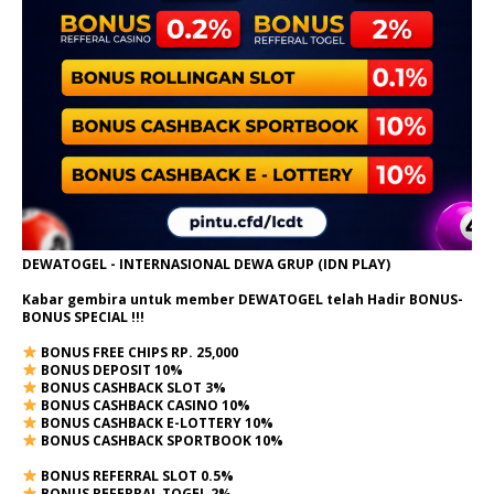
DEWATOGEL - INTERNASIONAL DEWA GRUP (IDN PLAY)
Kabar gembira untuk member DEWATOGEL telah Hadir
BONUS-
BONUS SPECIAL
!!!
BONUS FREE CHIPS RP. 25,000
BONUS DEPOSIT 10%
BONUS CASHBACK SLOT 3%
BONUS CASHBACK CASINO 10%
BONUS CASHBACK E-LOTTERY 10%
BONUS CASHBACK SPORTBOOK 10%
BONUS REFERRAL SLOT 0.5%
BONUS REFERRAL TOGEL 2%