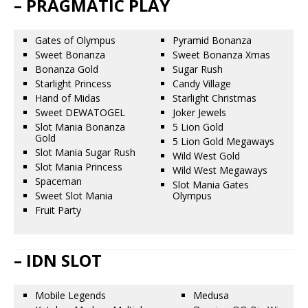
– PRAGMATIC PLAY
Gates of Olympus
Pyramid Bonanza
Sweet Bonanza
Sweet Bonanza Xmas
Bonanza Gold
Sugar Rush
Starlight Princess
Candy Village
Hand of Midas
Starlight Christmas
Sweet DEWATOGEL
Joker Jewels
Slot Mania Bonanza
5 Lion Gold
Gold
5 Lion Gold Megaways
Slot Mania Sugar Rush
Wild West Gold
Slot Mania Princess
Wild West Megaways
Spaceman
Slot Mania Gates
Sweet Slot Mania
Olympus
Fruit Party
– IDN SLOT
Mobile Legends
Medusa