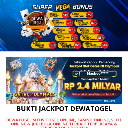
BUKTI JACKPOT DEWATOGEL
DEWATOGEL SITUS TOGEL ONLINE, CASINO ONLINE, SLOT
ONLINE & JUDI BOLA ONLINE TERBAIK TERPERCAYA &
TERBESAR DI INDONESIA