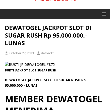
DEWATOGEL JACKPOT SLOT DI
SUGAR RUSH Rp 95.000.000,-
LUNAS
October 27, 2023
detoadm
BUKTI JACKPOT SLOT SUGAR RUSH
DEWATOGEL JACKPOT SLOT DI SUGAR RUSH Rp
95.000.000,- LUNAS
MEMBER DEWATOGEL