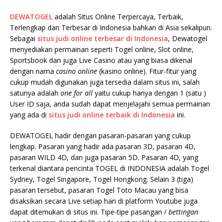
DEWATOGE
L
adalah Situs Online Terpercaya, Terbaik,
Terlengkap dan Terbesar di Indonesia bahkan di Asia sekalipun.
Sebagai
situs judi online terbesar di Indonesia
, Dewatogel
menyediakan permainan seperti Togel online, Slot online,
Sportsbook dan juga Live Casino atau yang biasa dikenal
dengan nama
casino online
(kasino online). Fitur-fitur yang
cukup mudah digunakan juga tersedia dalam situs ini, salah
satunya adalah
one for all
yaitu cukup hanya dengan 1 (satu )
User ID saja, anda sudah dapat menjelajahi semua permainan
yang ada di
situs judi online terbaik di Indonesia
ini.
DEWATOGEL hadir dengan pasaran-pasaran yang cukup
lengkap. Pasaran yang hadir ada pasaran 3D, pasaran 4D,
pasaran WILD 4D, dan juga pasaran 5D. Pasaran 4D, yang
terkenal diantara pencinta TOGEL di INDONESIA adalah Togel
Sydney, Togel Singapore, Togel Hongkong. Selain 3 (tiga)
pasaran tersebut, pasaran Togel Toto Macau yang bisa
disaksikan secara Live setiap hari di platform Youtube juga
dapat ditemukan di situs ini. Tipe-tipe pasangan /
bettingan