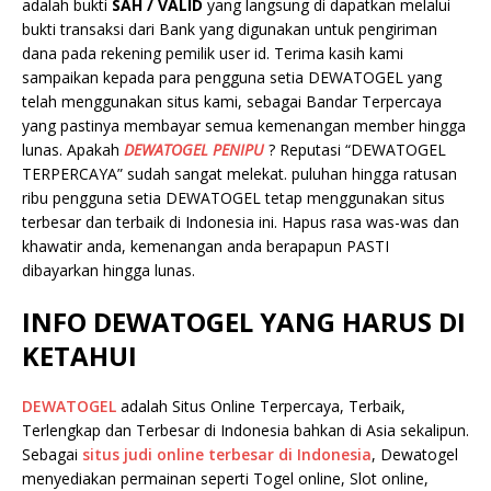
adalah bukti
SAH / VALID
yang langsung di dapatkan melalui
bukti transaksi dari Bank yang digunakan untuk pengiriman
dana pada rekening pemilik user id. Terima kasih kami
sampaikan kepada para pengguna setia DEWATOGEL yang
telah menggunakan situs kami, sebagai Bandar Terpercaya
yang pastinya membayar semua kemenangan member hingga
lunas. Apakah
DEWATOGEL PENIPU
? Reputasi “DEWATOGEL
TERPERCAYA” sudah sangat melekat. puluhan hingga ratusan
ribu pengguna setia DEWATOGEL tetap menggunakan situs
terbesar dan terbaik di Indonesia ini. Hapus rasa was-was dan
khawatir anda, kemenangan anda berapapun PASTI
dibayarkan hingga lunas.
INFO DEWATOGEL YANG HARUS DI
KETAHUI
DEWATOGE
L
adalah Situs Online Terpercaya, Terbaik,
Terlengkap dan Terbesar di Indonesia bahkan di Asia sekalipun.
Sebagai
situs judi online terbesar di Indonesia
, Dewatogel
menyediakan permainan seperti Togel online, Slot online,