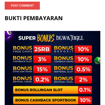
BUKTI PEMBAYARAN