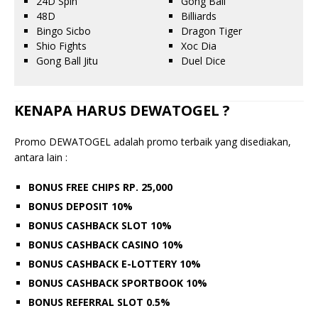
24D Spin
Gong Ball
48D
Billiards
Bingo Sicbo
Dragon Tiger
Shio Fights
Xoc Dia
Gong Ball Jitu
Duel Dice
KENAPA HARUS DEWATOGEL ?
Promo DEWATOGEL adalah promo terbaik yang disediakan,
antara lain :
BONUS FREE CHIPS RP. 25,000
BONUS DEPOSIT 10%
BONUS CASHBACK SLOT 10%
BONUS CASHBACK CASINO 10%
BONUS CASHBACK E-LOTTERY 10%
BONUS CASHBACK SPORTBOOK 10%
BONUS REFERRAL SLOT 0.5%