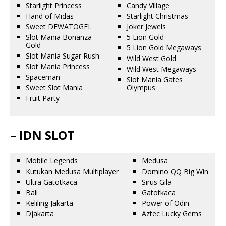
Starlight Princess
Candy Village
Hand of Midas
Starlight Christmas
Sweet DEWATOGEL
Joker Jewels
Slot Mania Bonanza
5 Lion Gold
Gold
5 Lion Gold Megaways
Slot Mania Sugar Rush
Wild West Gold
Slot Mania Princess
Wild West Megaways
Spaceman
Slot Mania Gates
Sweet Slot Mania
Olympus
Fruit Party
– IDN SLOT
Mobile Legends
Medusa
Kutukan Medusa Multiplayer
Domino QQ Big Win
Ultra Gatotkaca
Sirus Gila
Bali
Gatotkaca
Keliling Jakarta
Power of Odin
Djakarta
Aztec Lucky Gems