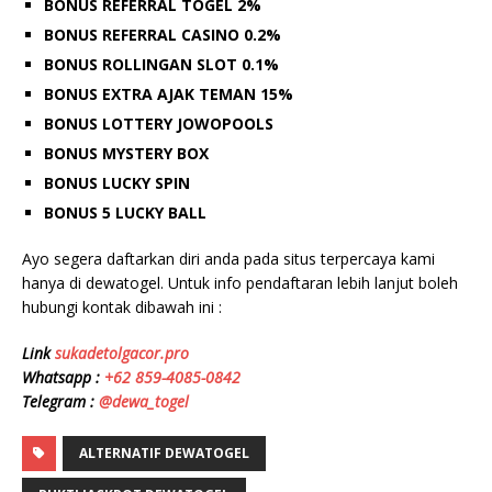
BONUS REFERRAL TOGEL 2%
BONUS REFERRAL CASINO 0.2%
BONUS ROLLINGAN SLOT 0.1%
BONUS EXTRA AJAK TEMAN 15%
BONUS LOTTERY JOWOPOOLS
BONUS MYSTERY BOX
BONUS LUCKY SPIN
BONUS 5 LUCKY BALL
Ayo segera daftarkan diri anda pada situs terpercaya kami
hanya di dewatogel. Untuk info pendaftaran lebih lanjut boleh
hubungi kontak dibawah ini :
Link
sukadetolgacor.pro
Whatsapp :
+62
859-4085-0842
Telegram :
@dewa_togel
ALTERNATIF DEWATOGEL