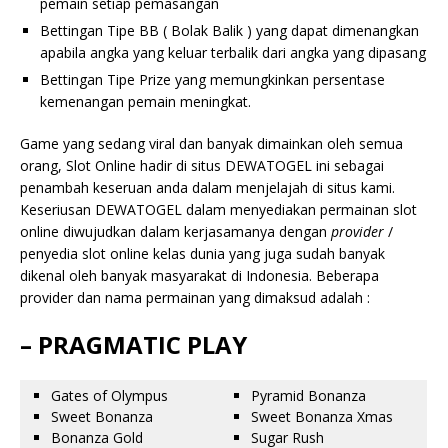
pemain setiap pemasangan
Bettingan Tipe BB ( Bolak Balik ) yang dapat dimenangkan
apabila angka yang keluar terbalik dari angka yang dipasang
Bettingan Tipe Prize yang memungkinkan persentase
kemenangan pemain meningkat.
Game yang sedang viral dan banyak dimainkan oleh semua
orang, Slot Online hadir di situs DEWATOGEL ini sebagai
penambah keseruan anda dalam menjelajah di situs kami.
Keseriusan DEWATOGEL dalam menyediakan permainan slot
online diwujudkan dalam kerjasamanya dengan
provider
/
penyedia slot online kelas dunia yang juga sudah banyak
dikenal oleh banyak masyarakat di Indonesia. Beberapa
provider dan nama permainan yang dimaksud adalah :
– PRAGMATIC PLAY
Gates of Olympus
Pyramid Bonanza
Sweet Bonanza
Sweet Bonanza Xmas
Bonanza Gold
Sugar Rush