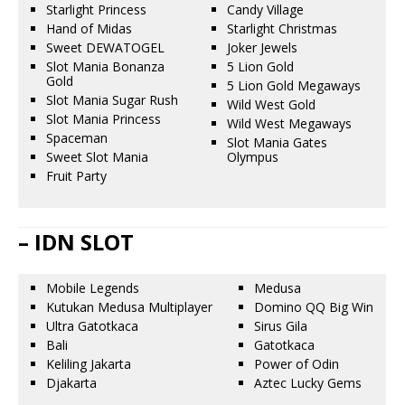
Starlight Princess
Candy Village
Hand of Midas
Starlight Christmas
Sweet DEWATOGEL
Joker Jewels
Slot Mania Bonanza
5 Lion Gold
Gold
5 Lion Gold Megaways
Slot Mania Sugar Rush
Wild West Gold
Slot Mania Princess
Wild West Megaways
Spaceman
Slot Mania Gates
Sweet Slot Mania
Olympus
Fruit Party
– IDN SLOT
Mobile Legends
Medusa
Kutukan Medusa Multiplayer
Domino QQ Big Win
Ultra Gatotkaca
Sirus Gila
Bali
Gatotkaca
Keliling Jakarta
Power of Odin
Djakarta
Aztec Lucky Gems