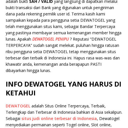
adalah bukti
SAH / VALID
yang langsung di dapatkan melalui
bukti transaksi dari Bank yang digunakan untuk pengiriman
dana pada rekening pemilik user id. Terima kasih kami
sampaikan kepada para pengguna setia DEWATOGEL yang
telah menggunakan situs kami, sebagai Bandar Terpercaya
yang pastinya membayar semua kemenangan member hingga
lunas. Apakah
DEWATOGEL PENIPU
? Reputasi “DEWATOGEL
TERPERCAYA” sudah sangat melekat. puluhan hingga ratusan
ribu pengguna setia DEWATOGEL tetap menggunakan situs
terbesar dan terbaik di Indonesia ini. Hapus rasa was-was dan
khawatir anda, kemenangan anda berapapun PASTI
dibayarkan hingga lunas.
INFO DEWATOGEL YANG HARUS DI
KETAHUI
DEWATOGE
L
adalah Situs Online Terpercaya, Terbaik,
Terlengkap dan Terbesar di Indonesia bahkan di Asia sekalipun.
Sebagai
situs judi online terbesar di Indonesia
, Dewatogel
menyediakan permainan seperti Togel online, Slot online,