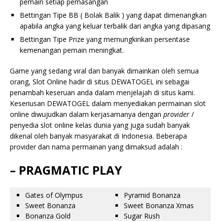
pemain setiap pemasangan
Bettingan Tipe BB ( Bolak Balik ) yang dapat dimenangkan
apabila angka yang keluar terbalik dari angka yang dipasang
Bettingan Tipe Prize yang memungkinkan persentase
kemenangan pemain meningkat.
Game yang sedang viral dan banyak dimainkan oleh semua
orang, Slot Online hadir di situs DEWATOGEL ini sebagai
penambah keseruan anda dalam menjelajah di situs kami.
Keseriusan DEWATOGEL dalam menyediakan permainan slot
online diwujudkan dalam kerjasamanya dengan
provider
/
penyedia slot online kelas dunia yang juga sudah banyak
dikenal oleh banyak masyarakat di Indonesia. Beberapa
provider dan nama permainan yang dimaksud adalah :
– PRAGMATIC PLAY
Gates of Olympus
Pyramid Bonanza
Sweet Bonanza
Sweet Bonanza Xmas
Bonanza Gold
Sugar Rush