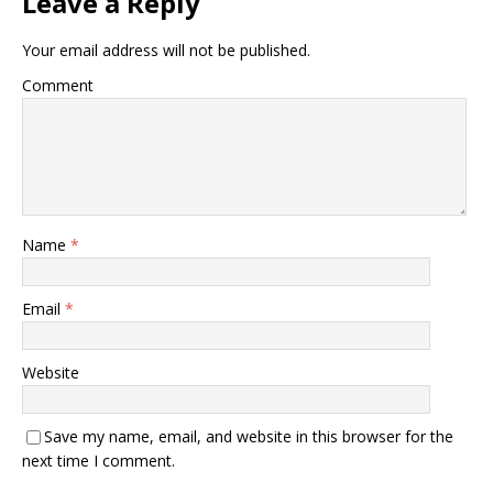
Leave a Reply
Your email address will not be published.
Comment
Name
*
Email
*
Website
Save my name, email, and website in this browser for the
next time I comment.