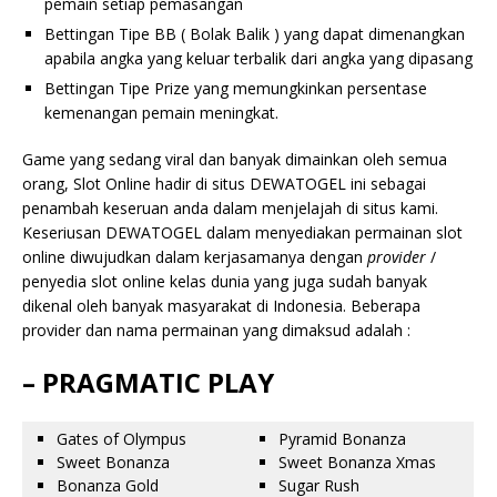
pemain setiap pemasangan
Bettingan Tipe BB ( Bolak Balik ) yang dapat dimenangkan
apabila angka yang keluar terbalik dari angka yang dipasang
Bettingan Tipe Prize yang memungkinkan persentase
kemenangan pemain meningkat.
Game yang sedang viral dan banyak dimainkan oleh semua
orang, Slot Online hadir di situs DEWATOGEL ini sebagai
penambah keseruan anda dalam menjelajah di situs kami.
Keseriusan DEWATOGEL dalam menyediakan permainan slot
online diwujudkan dalam kerjasamanya dengan
provider
/
penyedia slot online kelas dunia yang juga sudah banyak
dikenal oleh banyak masyarakat di Indonesia. Beberapa
provider dan nama permainan yang dimaksud adalah :
– PRAGMATIC PLAY
Gates of Olympus
Pyramid Bonanza
Sweet Bonanza
Sweet Bonanza Xmas
Bonanza Gold
Sugar Rush