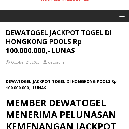
DEWATOGEL JACKPOT TOGEL DI
HONGKONG POOLS Rp
100.000.000,- LUNAS
October 21, 2023
detoadm
DEWATOGEL JACKPOT TOGEL DI HONGKONG POOLS Rp
100.000.000,- LUNAS
MEMBER DEWATOGEL
MENERIMA PELUNASAN
KEMENANGAN JACKPOT