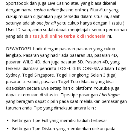
Sportsbook dan juga Live Casino atau yang biasa dikenal
dengan nama
casino online
(kasino online). Fitur-fitur yang
cukup mudah digunakan juga tersedia dalam situs ini, salah
satunya adalah
one for all
yaitu cukup hanya dengan 1 (satu )
User ID saja, anda sudah dapat menjelajahi semua permainan
yang ada di
situs judi online terbaik di Indonesia
ini.
DEWATOGEL hadir dengan pasaran-pasaran yang cukup
lengkap. Pasaran yang hadir ada pasaran 3D, pasaran 4D,
pasaran WILD 4D, dan juga pasaran 5D. Pasaran 4D, yang
terkenal diantara pencinta TOGEL di INDONESIA adalah Togel
Sydney, Togel Singapore, Togel Hongkong. Selain 3 (tiga)
pasaran tersebut, pasaran Togel Toto Macau yang bisa
disaksikan secara Live setiap hari di platform Youtube juga
dapat ditemukan di situs ini. Tipe-tipe pasangan /
bettingan
yang beragam dapat dipilih pada saat melakukan pemasangan
taruhan anda. Tipe yang dimaksud antara lain :
Bettingan Tipe Full yang memiliki hadiah terbesar
Bettingan Tipe Diskon yang memberikan diskon pada