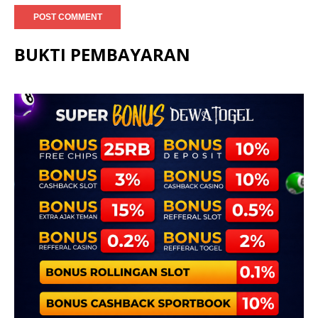
BUKTI PEMBAYARAN