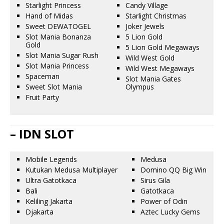
Starlight Princess
Candy Village
Hand of Midas
Starlight Christmas
Sweet DEWATOGEL
Joker Jewels
Slot Mania Bonanza
5 Lion Gold
Gold
5 Lion Gold Megaways
Slot Mania Sugar Rush
Wild West Gold
Slot Mania Princess
Wild West Megaways
Spaceman
Slot Mania Gates
Sweet Slot Mania
Olympus
Fruit Party
– IDN SLOT
Mobile Legends
Medusa
Kutukan Medusa Multiplayer
Domino QQ Big Win
Ultra Gatotkaca
Sirus Gila
Bali
Gatotkaca
Keliling Jakarta
Power of Odin
Djakarta
Aztec Lucky Gems