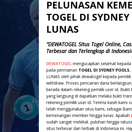
PELUNASAN KEM
TOGEL DI SYDNEY 
LUNAS
“DEWATOGEL Situs Togel Online, Casi
Terbesar dan Terlengkap di Indonesi
DEWATOGEL
mengucapkan selamat kepada u
pada permainan
TOGEL DI SYDNEY POOLS.
LUNAS oleh pihak dewatogel kepada pemilik u
withdraw. Proses pencairan dana berlangsu
berada dalam rekening pemilik user id. Bukti 
yang langsung di dapatkan melalui bukti tra
rekening pemilik user id. Terima kasih ka
telah menggunakan situs kami, sebagai Ba
kemenangan member hingga lunas. Apakah
sudah sangat melekat. puluhan hingga rat
situs terbesar dan terbaik di Indonesia ini