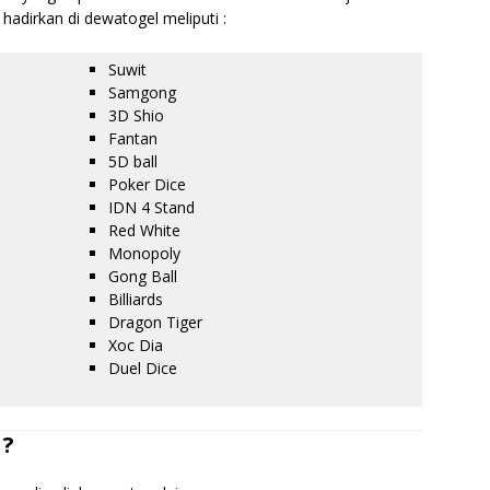
hadirkan di dewatogel meliputi :
Suwit
Samgong
3D Shio
Fantan
5D ball
Poker Dice
IDN 4 Stand
Red White
Monopoly
Gong Ball
Billiards
Dragon Tiger
Xoc Dia
Duel Dice
 ?