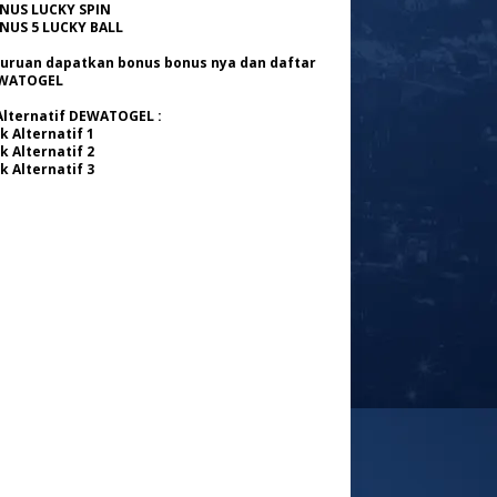
NUS LUCKY SPIN
NUS 5 LUCKY BALL
uruan dapatkan bonus bonus nya dan daftar
EWATOGEL
Alternatif
DEWATOGEL
:
k Alternatif 1
k Alternatif 2
k Alternatif 3