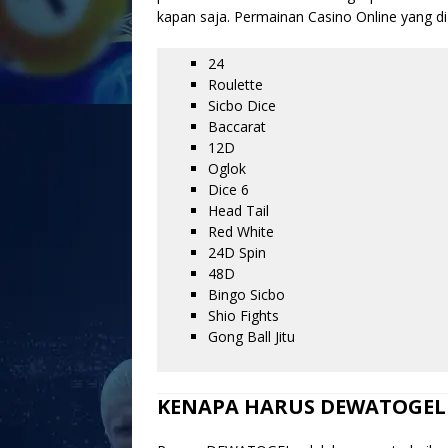
kapan saja. Permainan Casino Online yang di 
24
Roulette
Sicbo Dice
Baccarat
12D
Oglok
Dice 6
Head Tail
Red White
24D Spin
48D
Bingo Sicbo
Shio Fights
Gong Ball Jitu
KENAPA HARUS DEWATOGEL