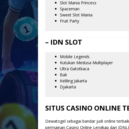
Slot Mania Princess
Spaceman
Sweet Slot Mania
Fruit Party
– IDN SLOT
Mobile Legends
Kutukan Medusa Multiplayer
Ultra Gatotkaca
Bali
Keliling Jakarta
Djakarta
SITUS CASINO ONLINE 
Dewatogel sebagai bandar judi online terbai
permainan Casino Online Lengkap dari IDNLI