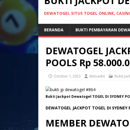
BUKTI JACKPOT D
DEWATOGEL SITUS TOGEL ONLINE, CASINO
BERANDA
BUKTI PEMBAYARAN DEW
DEWATOGEL JACKP
POOLS Rp 58.000.
October 1, 2023
detoadm
Bukti J
Bukti Jackpot Dewatogel TOGEL DI SYDNEY P
DEWATOGEL JACKPOT TOGEL DI SYDNEY PO
MEMBER DEWATO