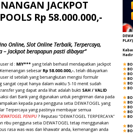
ENANGAN JACKPOT
POOLS Rp 58.000.000,-
DEWA
PLAY)
no Online, Slot Online Terbaik, Terpercaya,
Kaba
a – Jackpot berapapun pasti dibayar”
Hadi
ser id :
MIY***
yang telah berhasil mendapatkan jackpot
BON
BO
Kemenangan sebesar
Rp 58.000.000,-.
telah dibayarkan
BO
ser id setelah yang bersangkutan mengisi formulir
BO
ng sangat cepat hanya dalam waktu 5-10 menit sudah
BO
BO
transfer yang dapat anda lihat adalah bukti
SAH / VALID
nsaksi dari Bank yang digunakan untuk pengiriman dana pada
BO
BO
mi sampaikan kepada para pengguna setia DEWATOGEL yang
BO
ndar Terpercaya yang pastinya membayar semua
BO
DEWATOGEL PENIPU
? Reputasi “DEWATOGEL TERPERCAYA”
BO
usan ribu pengguna setia DEWATOGEL tetap menggunakan
BO
. Hapus rasa was-was dan khawatir anda, kemenangan anda
BO