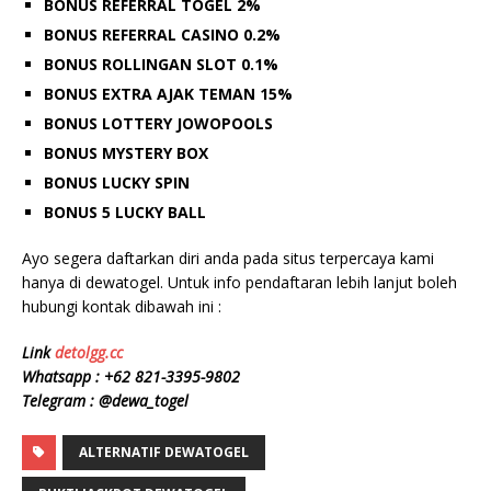
BONUS REFERRAL TOGEL 2%
BONUS REFERRAL CASINO 0.2%
BONUS ROLLINGAN SLOT 0.1%
BONUS EXTRA AJAK TEMAN 15%
BONUS LOTTERY JOWOPOOLS
BONUS MYSTERY BOX
BONUS LUCKY SPIN
BONUS 5 LUCKY BALL
Ayo segera daftarkan diri anda pada situs terpercaya kami
hanya di dewatogel. Untuk info pendaftaran lebih lanjut boleh
hubungi kontak dibawah ini :
Link
detolgg.cc
Whatsapp :
+62 8
21-3395-9802
Telegram : @dewa_togel
ALTERNATIF DEWATOGEL