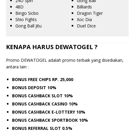
24D Spin
Gong Ball
48D
Billiards
Bingo Sicbo
Dragon Tiger
Shio Fights
Xoc Dia
Gong Ball Jitu
Duel Dice
KENAPA HARUS DEWATOGEL ?
Promo DEWATOGEL adalah promo terbaik yang disediakan,
antara lain :
BONUS FREE CHIPS RP. 25,000
BONUS DEPOSIT 10%
BONUS CASHBACK SLOT 10%
BONUS CASHBACK CASINO 10%
BONUS CASHBACK E-LOTTERY 10%
BONUS CASHBACK SPORTBOOK 10%
BONUS REFERRAL SLOT 0.5%