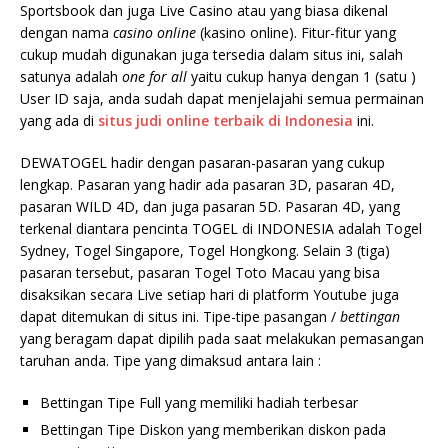
Sportsbook dan juga Live Casino atau yang biasa dikenal
dengan nama
casino online
(kasino online). Fitur-fitur yang
cukup mudah digunakan juga tersedia dalam situs ini, salah
satunya adalah
one for all
yaitu cukup hanya dengan 1 (satu )
User ID saja, anda sudah dapat menjelajahi semua permainan
yang ada di
situs judi online terbaik di Indonesia
ini.
DEWATOGEL hadir dengan pasaran-pasaran yang cukup
lengkap. Pasaran yang hadir ada pasaran 3D, pasaran 4D,
pasaran WILD 4D, dan juga pasaran 5D. Pasaran 4D, yang
terkenal diantara pencinta TOGEL di INDONESIA adalah Togel
Sydney, Togel Singapore, Togel Hongkong. Selain 3 (tiga)
pasaran tersebut, pasaran Togel Toto Macau yang bisa
disaksikan secara Live setiap hari di platform Youtube juga
dapat ditemukan di situs ini. Tipe-tipe pasangan /
bettingan
yang beragam dapat dipilih pada saat melakukan pemasangan
taruhan anda. Tipe yang dimaksud antara lain :
Bettingan Tipe Full yang memiliki hadiah terbesar
Bettingan Tipe Diskon yang memberikan diskon pada