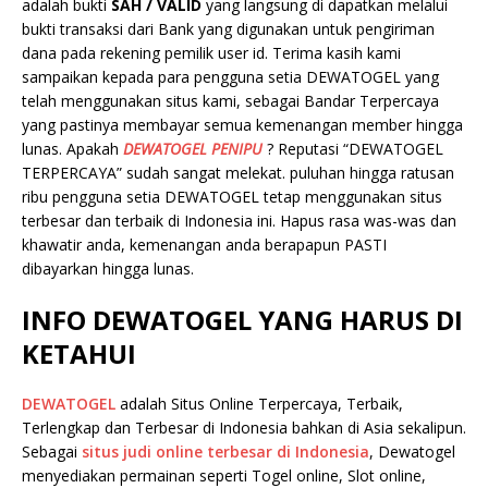
adalah bukti
SAH / VALID
yang langsung di dapatkan melalui
bukti transaksi dari Bank yang digunakan untuk pengiriman
dana pada rekening pemilik user id. Terima kasih kami
sampaikan kepada para pengguna setia DEWATOGEL yang
telah menggunakan situs kami, sebagai Bandar Terpercaya
yang pastinya membayar semua kemenangan member hingga
lunas. Apakah
DEWATOGEL PENIPU
? Reputasi “DEWATOGEL
TERPERCAYA” sudah sangat melekat. puluhan hingga ratusan
ribu pengguna setia DEWATOGEL tetap menggunakan situs
terbesar dan terbaik di Indonesia ini. Hapus rasa was-was dan
khawatir anda, kemenangan anda berapapun PASTI
dibayarkan hingga lunas.
INFO DEWATOGEL YANG HARUS DI
KETAHUI
DEWATOGEL
adalah Situs Online Terpercaya, Terbaik,
Terlengkap dan Terbesar di Indonesia bahkan di Asia sekalipun.
Sebagai
situs judi online terbesar di Indonesia
, Dewatogel
menyediakan permainan seperti Togel online, Slot online,