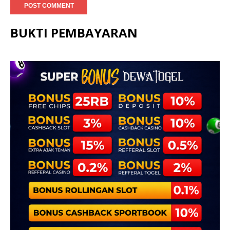
BUKTI PEMBAYARAN