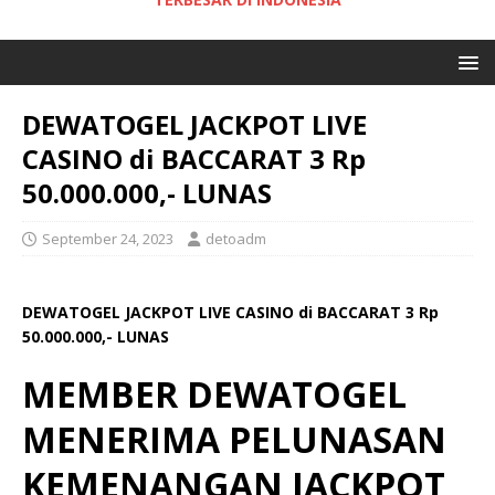
DEWATOGEL JACKPOT LIVE
CASINO di BACCARAT 3 Rp
50.000.000,- LUNAS
September 24, 2023
detoadm
DEWATOGEL JACKPOT LIVE CASINO di BACCARAT 3 Rp
50.000.000,- LUNAS
MEMBER DEWATOGEL
MENERIMA PELUNASAN
KEMENANGAN JACKPOT