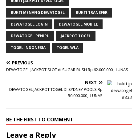
BUKTI JACKPOT DEWATOGEL
BUKTI MENANG DEWATOGEL
BUKTI TRANSFER
DEWATOGEL LOGIN
DEWATOGEL MOBILE
DEWATOGEL PENIPU
JACKPOT TOGEL
TOGEL INDONESIA
TOGEL WLA
PREVIOUS
DEWATOGEL JACKPOT SLOT di SUGAR RUSH Rp 62.000.000,- LUNAS
NEXT
DEWATOGEL JACKPOT TOGEL DI SYDNEY POOLS Rp
50.000.000,- LUNAS
BE THE FIRST TO COMMENT
Leave a Reply