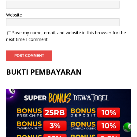
Website
Save my name, email, and website in this browser for the
next time I comment.
BUKTI PEMBAYARAN