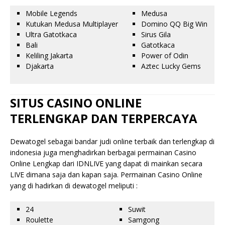
Mobile Legends
Medusa
Kutukan Medusa Multiplayer
Domino QQ Big Win
Ultra Gatotkaca
Sirus Gila
Bali
Gatotkaca
Keliling Jakarta
Power of Odin
Djakarta
Aztec Lucky Gems
SITUS CASINO ONLINE
TERLENGKAP DAN TERPERCAYA
Dewatogel sebagai bandar judi online terbaik dan terlengkap di
indonesia juga menghadirkan berbagai permainan Casino
Online Lengkap dari IDNLIVE yang dapat di mainkan secara
LIVE dimana saja dan kapan saja. Permainan Casino Online
yang di hadirkan di dewatogel meliputi :
24
Suwit
Roulette
Samgong