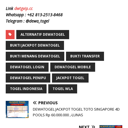
Link
dwtgvip.cc
Whatsapp :
+62 813-2513-8468
Telegram : @dewa_togel
ALTERNATIF DEWATOGEL
BUKTI JACKPOT DEWATOGEL
BUKTI MENANG DEWATOGEL
BUKTI TRANSFER
DEWATOGEL LOGIN
DEWATOGEL MOBILE
DEWATOGEL PENIPU
JACKPOT TOGEL
TOGEL INDONESIA
TOGEL WLA
PREVIOUS
DEWATOGEL JACKPOT TOGEL TOTO SINGAPORE 4D
POOLS Rp 60.000.000 ,-LUNAS
NEXT