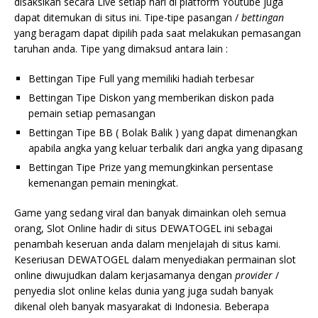
disaksikan secara Live setiap hari di platform Youtube juga
dapat ditemukan di situs ini. Tipe-tipe pasangan /
bettingan
yang beragam dapat dipilih pada saat melakukan pemasangan
taruhan anda. Tipe yang dimaksud antara lain :
Bettingan Tipe Full yang memiliki hadiah terbesar
Bettingan Tipe Diskon yang memberikan diskon pada
pemain setiap pemasangan
Bettingan Tipe BB ( Bolak Balik ) yang dapat dimenangkan
apabila angka yang keluar terbalik dari angka yang dipasang
Bettingan Tipe Prize yang memungkinkan persentase
kemenangan pemain meningkat.
Game yang sedang viral dan banyak dimainkan oleh semua
orang, Slot Online hadir di situs DEWATOGEL ini sebagai
penambah keseruan anda dalam menjelajah di situs kami.
Keseriusan DEWATOGEL dalam menyediakan permainan slot
online diwujudkan dalam kerjasamanya dengan
provider
/
penyedia slot online kelas dunia yang juga sudah banyak
dikenal oleh banyak masyarakat di Indonesia. Beberapa