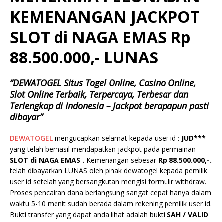
KEMENANGAN JACKPOT
SLOT di NAGA EMAS Rp
88.500.000,- LUNAS
“DEWATOGEL Situs Togel Online, Casino Online,
Slot Online Terbaik, Terpercaya, Terbesar dan
Terlengkap di Indonesia – Jackpot berapapun pasti
dibayar”
DEWATOGEL
mengucapkan selamat kepada user id :
JUD***
yang telah berhasil mendapatkan jackpot pada permainan
SLOT di NAGA EMAS
.
Kemenangan sebesar
Rp 88.500.000,-.
telah dibayarkan LUNAS oleh pihak dewatogel kepada pemilik
user id setelah yang bersangkutan mengisi formulir withdraw.
Proses pencairan dana berlangsung sangat cepat hanya dalam
waktu 5-10 menit sudah berada dalam rekening pemilik user id.
Bukti transfer yang dapat anda lihat adalah bukti
SAH / VALID