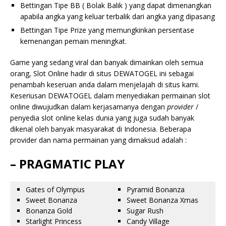
Bettingan Tipe BB ( Bolak Balik ) yang dapat dimenangkan
apabila angka yang keluar terbalik dari angka yang dipasang
Bettingan Tipe Prize yang memungkinkan persentase
kemenangan pemain meningkat.
Game yang sedang viral dan banyak dimainkan oleh semua
orang, Slot Online hadir di situs DEWATOGEL ini sebagai
penambah keseruan anda dalam menjelajah di situs kami.
Keseriusan DEWATOGEL dalam menyediakan permainan slot
online diwujudkan dalam kerjasamanya dengan
provider
/
penyedia slot online kelas dunia yang juga sudah banyak
dikenal oleh banyak masyarakat di Indonesia. Beberapa
provider dan nama permainan yang dimaksud adalah :
– PRAGMATIC PLAY
Gates of Olympus
Pyramid Bonanza
Sweet Bonanza
Sweet Bonanza Xmas
Bonanza Gold
Sugar Rush
Starlight Princess
Candy Village