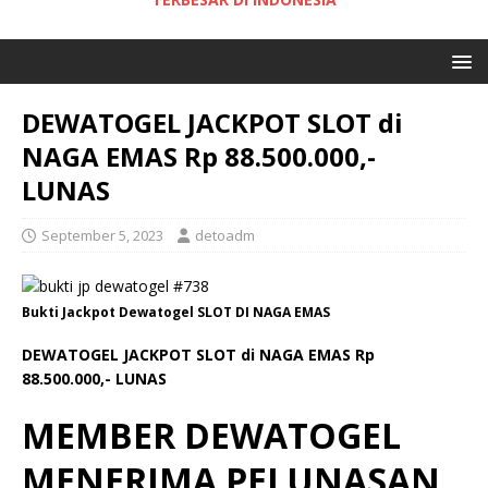
DEWATOGEL JACKPOT SLOT di
NAGA EMAS Rp 88.500.000,-
LUNAS
September 5, 2023
detoadm
Bukti Jackpot Dewatogel SLOT DI NAGA EMAS
DEWATOGEL JACKPOT SLOT di
NAGA EMAS
Rp
88.500.000,- LUNAS
MEMBER DEWATOGEL
MENERIMA PELUNASAN