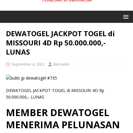
DEWATOGEL JACKPOT TOGEL di
MISSOURI 4D Rp 50.000.000,-
LUNAS
September 4, 2023
detoadm
DEWATOGEL JACKPOT TOGEL di MISSOURI 4D Rp
50.000.000,- LUNAS
MEMBER DEWATOGEL
MENERIMA PELUNASAN