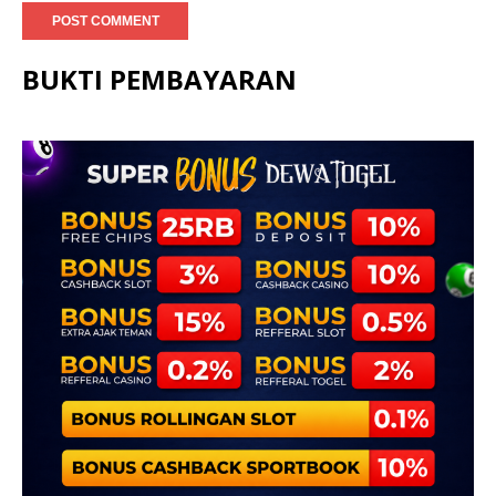
BUKTI PEMBAYARAN