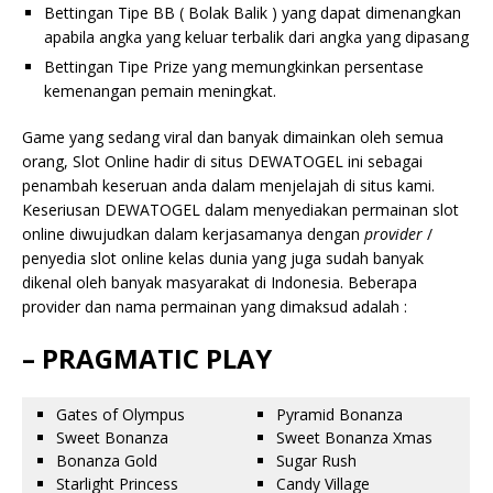
Bettingan Tipe BB ( Bolak Balik ) yang dapat dimenangkan
apabila angka yang keluar terbalik dari angka yang dipasang
Bettingan Tipe Prize yang memungkinkan persentase
kemenangan pemain meningkat.
Game yang sedang viral dan banyak dimainkan oleh semua
orang, Slot Online hadir di situs DEWATOGEL ini sebagai
penambah keseruan anda dalam menjelajah di situs kami.
Keseriusan DEWATOGEL dalam menyediakan permainan slot
online diwujudkan dalam kerjasamanya dengan
provider
/
penyedia slot online kelas dunia yang juga sudah banyak
dikenal oleh banyak masyarakat di Indonesia. Beberapa
provider dan nama permainan yang dimaksud adalah :
– PRAGMATIC PLAY
Gates of Olympus
Pyramid Bonanza
Sweet Bonanza
Sweet Bonanza Xmas
Bonanza Gold
Sugar Rush
Starlight Princess
Candy Village