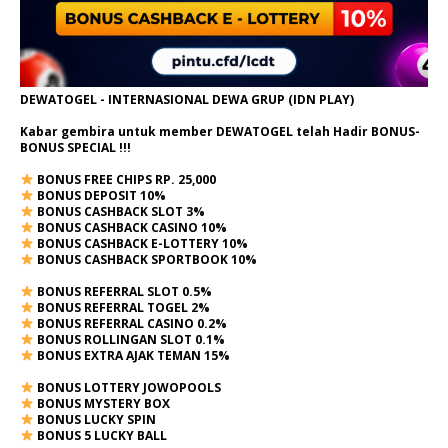
DEWATOGEL - INTERNASIONAL DEWA GRUP (IDN PLAY)
Kabar gembira untuk member DEWATOGEL telah Hadir
BONUS-
BONUS SPECIAL
!!!
BONUS FREE CHIPS RP. 25,000
BONUS DEPOSIT 10%
BONUS CASHBACK SLOT 3%
BONUS CASHBACK CASINO 10%
BONUS CASHBACK E-LOTTERY 10%
BONUS CASHBACK SPORTBOOK 10%
BONUS REFERRAL SLOT 0.5%
BONUS REFERRAL TOGEL 2%
BONUS REFERRAL CASINO 0.2%
BONUS ROLLINGAN SLOT 0.1%
BONUS EXTRA AJAK TEMAN 15%
BONUS LOTTERY JOWOPOOLS
BONUS MYSTERY BOX
BONUS LUCKY SPIN
BONUS 5 LUCKY BALL