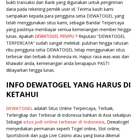
bukti transaksi dari Bank yang digunakan untuk pengiriman
dana pada rekening pemilik user id. Terima kasih kami
sampaikan kepada para pengguna setia DEWATOGEL yang
telah menggunakan situs kami, sebagai Bandar Terpercaya
yang pastinya membayar semua kemenangan member hingga
lunas. Apakah
DEWATOGEL PENIPU
? Reputasi “DEWATOGEL
TERPERCAYA” sudah sangat melekat. puluhan hingga ratusan
ribu pengguna setia DEWATOGEL tetap menggunakan situs
terbesar dan terbaik di Indonesia ini. Hapus rasa was-was dan
khawatir anda, kemenangan anda berapapun PASTI
dibayarkan hingga lunas.
INFO DEWATOGEL YANG HARUS DI
KETAHUI
DEWATOGEL
adalah Situs Online Terpercaya, Terbaik,
Terlengkap dan Terbesar di Indonesia bahkan di Asia sekalipun.
Sebagai
situs judi online terbesar di Indonesia
, Dewatogel
menyediakan permainan seperti Togel online, Slot online,
Sportsbook dan juga Live Casino atau yang biasa dikenal