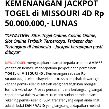
KEMENANGAN JACKPOT
TOGEL di MISSOURI 4D Rp
50.000.000,- LUNAS
“DEWATOGEL Situs Togel Online, Casino Online,
Slot Online Terbaik, Terpercaya, Terbesar dan
Terlengkap di Indonesia – Jackpot berapapun pasti
dibayar”
DEWATOGEL
mengucapkan selamat kepada user id :
AMR***
yang telah berhasil mendapatkan jackpot pada permainan
TOGEL di MISSOURI 4D
.
Kemenangan sebesar
Rp
50.000.000,-.
telah dibayarkan LUNAS oleh pihak dewatogel
kepada pemilik user id setelah yang bersangkutan mengisi
formulir withdraw. Proses pencairan dana berlangsung sangat
cepat hanya dalam waktu 5-10 menit sudah berada dalam
rekening pemilik user id. Bukti transfer yang dapat anda lihat
adalah bukti
SAH / VALID
yang langsung di dapatkan melalui