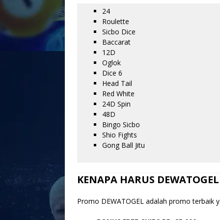
24
Roulette
Sicbo Dice
Baccarat
12D
Oglok
Dice 6
Head Tail
Red White
24D Spin
48D
Bingo Sicbo
Shio Fights
Gong Ball Jitu
KENAPA HARUS DEWATOGEL
Promo DEWATOGEL adalah promo terbaik yang