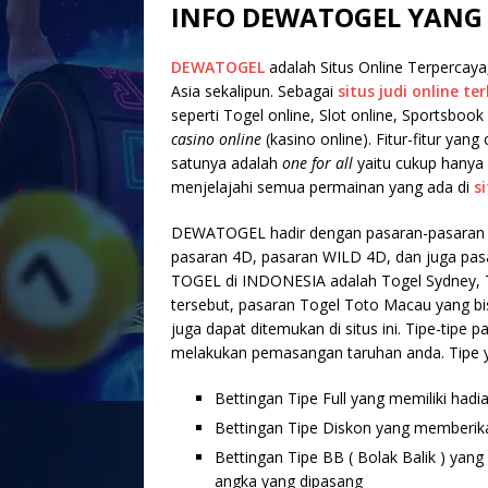
INFO DEWATOGEL YANG 
DEWATOGEL
adalah Situs Online Terpercaya
Asia sekalipun. Sebagai
situs judi online te
seperti Togel online, Slot online, Sportsboo
casino online
(kasino online). Fitur-fitur yan
satunya adalah
one for all
yaitu cukup hanya 
menjelajahi semua permainan yang ada di
s
DEWATOGEL hadir dengan pasaran-pasaran y
pasaran 4D, pasaran WILD 4D, dan juga pasa
TOGEL di INDONESIA adalah Togel Sydney, To
tersebut, pasaran Togel Toto Macau yang bis
juga dapat ditemukan di situs ini. Tipe-tipe 
melakukan pemasangan taruhan anda. Tipe ya
Bettingan Tipe Full yang memiliki hadi
Bettingan Tipe Diskon yang memberik
Bettingan Tipe BB ( Bolak Balik ) yang
angka yang dipasang