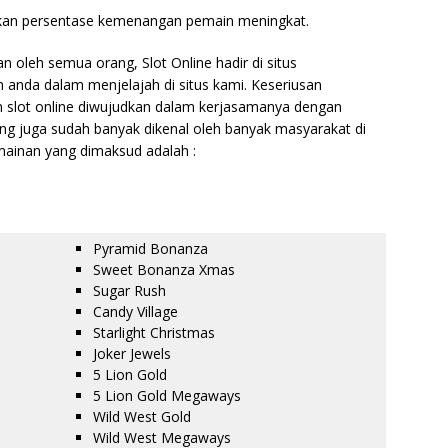
nkan persentase kemenangan pemain meningkat.
 oleh semua orang, Slot Online hadir di situs
nda dalam menjelajah di situs kami. Keseriusan
lot online diwujudkan dalam kerjasamanya dengan
yang juga sudah banyak dikenal oleh banyak masyarakat di
mainan yang dimaksud adalah :
Pyramid Bonanza
Sweet Bonanza Xmas
Sugar Rush
Candy Village
Starlight Christmas
Joker Jewels
5 Lion Gold
5 Lion Gold Megaways
Wild West Gold
Wild West Megaways