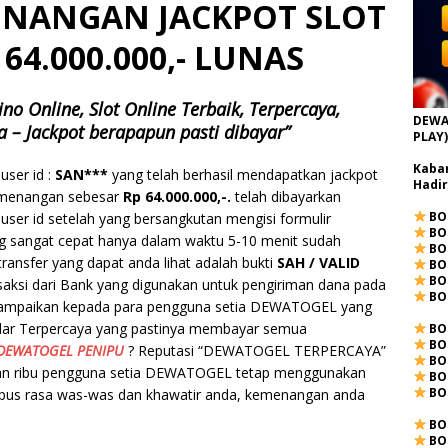
NANGAN JACKPOT SLOT
 64.000.000,- LUNAS
no Online, Slot Online Terbaik, Terpercaya,
DEWA
a – Jackpot berapapun pasti dibayar”
PLAY)
Kaba
ser id :
SAN***
yang telah berhasil mendapatkan jackpot
Hadi
enangan sebesar
Rp 64.000.000,-.
telah dibayarkan
BON
ser id setelah yang bersangkutan mengisi formulir
BO
ng sangat cepat hanya dalam waktu 5-10 menit sudah
BO
transfer yang dapat anda lihat adalah bukti
SAH / VALID
BO
BO
nsaksi dari Bank yang digunakan untuk pengiriman dana pada
BO
mi sampaikan kepada para pengguna setia DEWATOGEL yang
ndar Terpercaya yang pastinya membayar semua
BO
BO
DEWATOGEL PENIPU
? Reputasi “DEWATOGEL TERPERCAYA”
BO
usan ribu pengguna setia DEWATOGEL tetap menggunakan
BO
BO
. Hapus rasa was-was dan khawatir anda, kemenangan anda
BO
BO