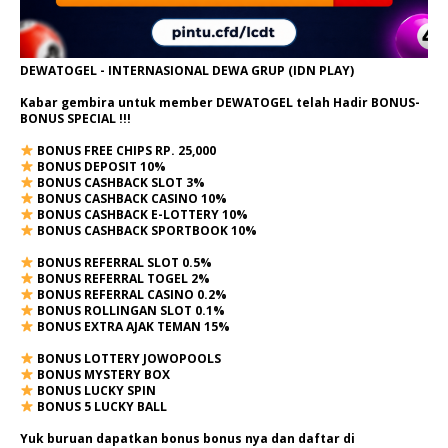
DEWATOGEL - INTERNASIONAL DEWA GRUP (IDN PLAY)
Kabar gembira untuk member DEWATOGEL telah Hadir
BONUS-
BONUS SPECIAL
!!!
BONUS FREE CHIPS RP. 25,000
BONUS DEPOSIT 10%
BONUS CASHBACK SLOT 3%
BONUS CASHBACK CASINO 10%
BONUS CASHBACK E-LOTTERY 10%
BONUS CASHBACK SPORTBOOK 10%
BONUS REFERRAL SLOT 0.5%
BONUS REFERRAL TOGEL 2%
BONUS REFERRAL CASINO 0.2%
BONUS ROLLINGAN SLOT 0.1%
BONUS EXTRA AJAK TEMAN 15%
BONUS LOTTERY JOWOPOOLS
BONUS MYSTERY BOX
BONUS LUCKY SPIN
BONUS 5 LUCKY BALL
Yuk buruan dapatkan bonus bonus nya dan daftar di