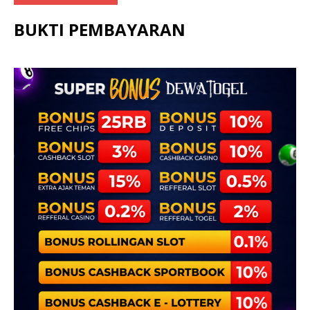
BUKTI PEMBAYARAN