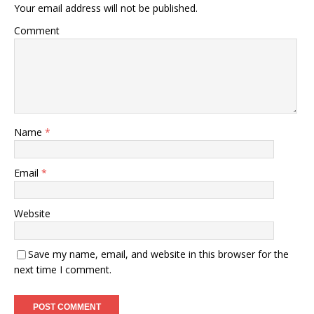
Your email address will not be published.
Comment
Name
*
Email
*
Website
Save my name, email, and website in this browser for the
next time I comment.