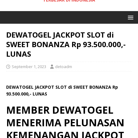
DEWATOGEL JACKPOT SLOT di
SWEET BONANZA Rp 93.500.000,-
LUNAS
September 1, 2023
detoadm
DEWATOGEL JACKPOT SLOT di SWEET BONANZA Rp
93.500.000,- LUNAS
MEMBER DEWATOGEL
MENERIMA PELUNASAN
KEMENANGAN JACKPOT