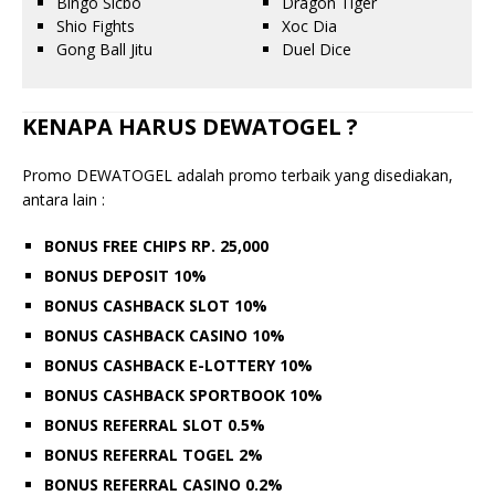
Bingo Sicbo
Dragon Tiger
Shio Fights
Xoc Dia
Gong Ball Jitu
Duel Dice
KENAPA HARUS DEWATOGEL ?
Promo DEWATOGEL adalah promo terbaik yang disediakan,
antara lain :
BONUS FREE CHIPS RP. 25,000
BONUS DEPOSIT 10%
BONUS CASHBACK SLOT 10%
BONUS CASHBACK CASINO 10%
BONUS CASHBACK E-LOTTERY 10%
BONUS CASHBACK SPORTBOOK 10%
BONUS REFERRAL SLOT 0.5%
BONUS REFERRAL TOGEL 2%
BONUS REFERRAL CASINO 0.2%