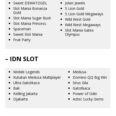
Sweet DEWATOGEL
Joker Jewels
Slot Mania Bonanza
5 Lion Gold
Gold
5 Lion Gold Megaways
Slot Mania Sugar Rush
Wild West Gold
Slot Mania Princess
Wild West Megaways
Spaceman
Slot Mania Gates
Sweet Slot Mania
Olympus
Fruit Party
– IDN SLOT
Mobile Legends
Medusa
Kutukan Medusa Multiplayer
Domino QQ Big Win
Ultra Gatotkaca
Sirus Gila
Bali
Gatotkaca
Keliling Jakarta
Power of Odin
Djakarta
Aztec Lucky Gems