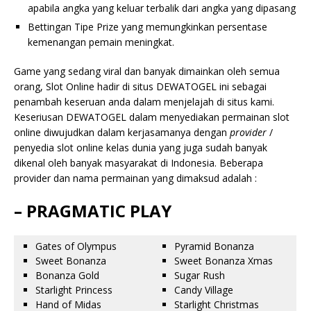
apabila angka yang keluar terbalik dari angka yang dipasang
Bettingan Tipe Prize yang memungkinkan persentase
kemenangan pemain meningkat.
Game yang sedang viral dan banyak dimainkan oleh semua
orang, Slot Online hadir di situs DEWATOGEL ini sebagai
penambah keseruan anda dalam menjelajah di situs kami.
Keseriusan DEWATOGEL dalam menyediakan permainan slot
online diwujudkan dalam kerjasamanya dengan
provider
/
penyedia slot online kelas dunia yang juga sudah banyak
dikenal oleh banyak masyarakat di Indonesia. Beberapa
provider dan nama permainan yang dimaksud adalah :
– PRAGMATIC PLAY
Gates of Olympus
Pyramid Bonanza
Sweet Bonanza
Sweet Bonanza Xmas
Bonanza Gold
Sugar Rush
Starlight Princess
Candy Village
Hand of Midas
Starlight Christmas