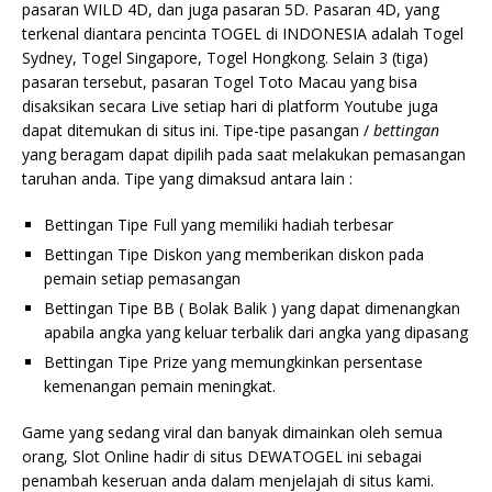
pasaran WILD 4D, dan juga pasaran 5D. Pasaran 4D, yang
terkenal diantara pencinta TOGEL di INDONESIA adalah Togel
Sydney, Togel Singapore, Togel Hongkong. Selain 3 (tiga)
pasaran tersebut, pasaran Togel Toto Macau yang bisa
disaksikan secara Live setiap hari di platform Youtube juga
dapat ditemukan di situs ini. Tipe-tipe pasangan /
bettingan
yang beragam dapat dipilih pada saat melakukan pemasangan
taruhan anda. Tipe yang dimaksud antara lain :
Bettingan Tipe Full yang memiliki hadiah terbesar
Bettingan Tipe Diskon yang memberikan diskon pada
pemain setiap pemasangan
Bettingan Tipe BB ( Bolak Balik ) yang dapat dimenangkan
apabila angka yang keluar terbalik dari angka yang dipasang
Bettingan Tipe Prize yang memungkinkan persentase
kemenangan pemain meningkat.
Game yang sedang viral dan banyak dimainkan oleh semua
orang, Slot Online hadir di situs DEWATOGEL ini sebagai
penambah keseruan anda dalam menjelajah di situs kami.