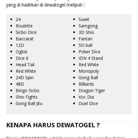
yang di hadirkan di dewatogel meliputi :
24
Suwit
Roulette
Samgong
Sicbo Dice
3D Shio
Baccarat
Fantan
12D
5D ball
Oglok
Poker Dice
Dice 6
IDN 4 Stand
Head Tail
Red White
Red White
Monopoly
24D Spin
Gong Ball
48D
Billiards
Bingo Sicbo
Dragon Tiger
Shio Fights
Xoc Dia
Gong Ball Jitu
Duel Dice
KENAPA HARUS DEWATOGEL ?