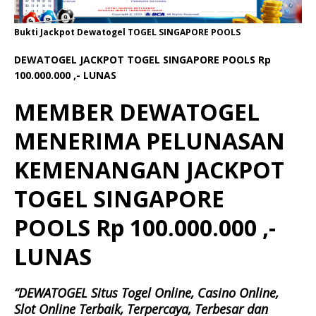
Bukti Jackpot Dewatogel TOGEL SINGAPORE POOLS
DEWATOGEL JACKPOT TOGEL SINGAPORE POOLS Rp
100.000.000 ,- LUNAS
MEMBER DEWATOGEL
MENERIMA PELUNASAN
KEMENANGAN JACKPOT
TOGEL SINGAPORE
POOLS Rp 100.000.000 ,-
LUNAS
“DEWATOGEL Situs Togel Online, Casino Online,
Slot Online Terbaik, Terpercaya, Terbesar dan