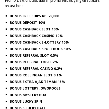
Promo DEWATOGEL adalah promo terbaik yang disediakan,
antara lain :
BONUS FREE CHIPS RP. 25,000
BONUS DEPOSIT 10%
BONUS CASHBACK SLOT 10%
BONUS CASHBACK CASINO 10%
BONUS CASHBACK E-LOTTERY 10%
BONUS CASHBACK SPORTBOOK 10%
BONUS REFERRAL SLOT 0.5%
BONUS REFERRAL TOGEL 2%
BONUS REFERRAL CASINO 0.2%
BONUS ROLLINGAN SLOT 0.1%
BONUS EXTRA AJAK TEMAN 15%
BONUS LOTTERY JOWOPOOLS
BONUS MYSTERY BOX
BONUS LUCKY SPIN
BONUS 5 LUCKY BALL