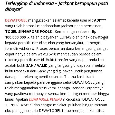
Terlengkap di Indonesia – Jackpot berapapun pasti
dibayar”
DEWATOGEL
mengucapkan selamat kepada user id :
ADI***
yang telah berhasil mendapatkan jackpot pada permainan
TOGEL SINGAPORE POOLS
. Kemenangan sebesar
Rp
100.000.000 ,-.
telah dibayarkan LUNAS oleh pihak dewatogel
kepada pemilik user id setelah yang bersangkutan mengisi
formulir withdraw. Proses pencairan dana berlangsung sangat
cepat hanya dalam waktu 5-10 menit sudah berada dalam
rekening pemilik user id. Bukti transfer yang dapat anda lihat
adalah bukti
SAH / VALID
yang langsung di dapatkan melalui
bukti transaksi dari Bank yang digunakan untuk pengiriman
dana pada rekening pemilik user id. Terima kasih kami
sampaikan kepada para pengguna setia DEWATOGEL yang
telah menggunakan situs kami, sebagai Bandar Terpercaya
yang pastinya membayar semua kemenangan member hingga
lunas. Apakah
DEWATOGEL PENIPU
? Reputasi “DEWATOGEL
TERPERCAYA” sudah sangat melekat. puluhan hingga ratusan
ribu pengguna setia DEWATOGEL tetap menggunakan situs