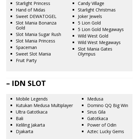
Starlight Princess
Candy Village
Hand of Midas
Starlight Christmas
Sweet DEWATOGEL
Joker Jewels
Slot Mania Bonanza
5 Lion Gold
Gold
5 Lion Gold Megaways
Slot Mania Sugar Rush
Wild West Gold
Slot Mania Princess
Wild West Megaways
Spaceman
Slot Mania Gates
Sweet Slot Mania
Olympus
Fruit Party
– IDN SLOT
Mobile Legends
Medusa
Kutukan Medusa Multiplayer
Domino QQ Big Win
Ultra Gatotkaca
Sirus Gila
Bali
Gatotkaca
Keliling Jakarta
Power of Odin
Djakarta
Aztec Lucky Gems