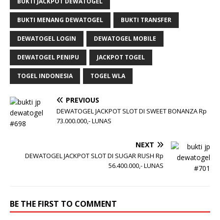
BUKTI JACKPOT DEWATOGEL
BUKTI MENANG DEWATOGEL
BUKTI TRANSFER
DEWATOGEL LOGIN
DEWATOGEL MOBILE
DEWATOGEL PENIPU
JACKPOT TOGEL
TOGEL INDONESIA
TOGEL WLA
PREVIOUS
DEWATOGEL JACKPOT SLOT DI SWEET BONANZA Rp
73.000.000,- LUNAS
NEXT
DEWATOGEL JACKPOT SLOT DI SUGAR RUSH Rp
56.400.000,- LUNAS
BE THE FIRST TO COMMENT