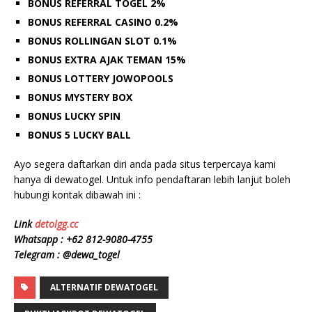
BONUS REFERRAL TOGEL 2%
BONUS REFERRAL CASINO 0.2%
BONUS ROLLINGAN SLOT 0.1%
BONUS EXTRA AJAK TEMAN 15%
BONUS LOTTERY JOWOPOOLS
BONUS MYSTERY BOX
BONUS LUCKY SPIN
BONUS 5 LUCKY BALL
Ayo segera daftarkan diri anda pada situs terpercaya kami
hanya di dewatogel. Untuk info pendaftaran lebih lanjut boleh
hubungi kontak dibawah ini :
Link
detolgg.cc
Whatsapp :
+62 812-9080-4755
Telegram : @dewa_togel
ALTERNATIF DEWATOGEL