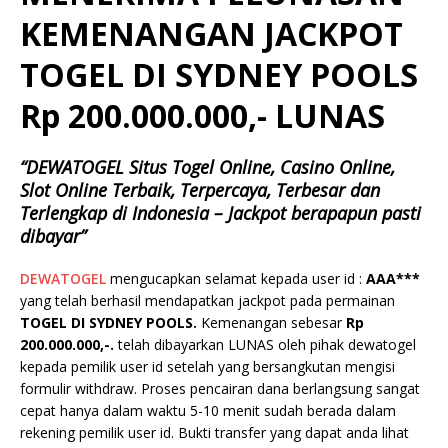
KEMENANGAN JACKPOT
TOGEL DI SYDNEY POOLS
Rp 200.000.000,- LUNAS
“DEWATOGEL Situs Togel Online, Casino Online,
Slot Online Terbaik, Terpercaya, Terbesar dan
Terlengkap di Indonesia – Jackpot berapapun pasti
dibayar”
DEWATOGEL
mengucapkan selamat kepada user id :
AAA***
yang telah berhasil mendapatkan jackpot pada permainan
TOGEL DI SYDNEY POOLS.
Kemenangan sebesar
Rp
200.000.000,-.
telah dibayarkan LUNAS oleh pihak dewatogel
kepada pemilik user id setelah yang bersangkutan mengisi
formulir withdraw. Proses pencairan dana berlangsung sangat
cepat hanya dalam waktu 5-10 menit sudah berada dalam
rekening pemilik user id. Bukti transfer yang dapat anda lihat