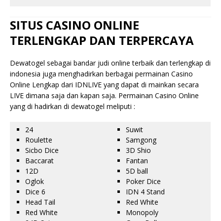
SITUS CASINO ONLINE
TERLENGKAP DAN TERPERCAYA
Dewatogel sebagai bandar judi online terbaik dan terlengkap di
indonesia juga menghadirkan berbagai permainan Casino
Online Lengkap dari IDNLIVE yang dapat di mainkan secara
LIVE dimana saja dan kapan saja. Permainan Casino Online
yang di hadirkan di dewatogel meliputi :
24
Suwit
Roulette
Samgong
Sicbo Dice
3D Shio
Baccarat
Fantan
12D
5D ball
Oglok
Poker Dice
Dice 6
IDN 4 Stand
Head Tail
Red White
Red White
Monopoly