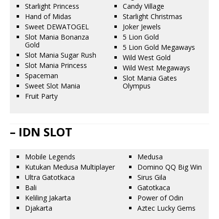
Starlight Princess
Candy Village
Hand of Midas
Starlight Christmas
Sweet DEWATOGEL
Joker Jewels
Slot Mania Bonanza
5 Lion Gold
Gold
5 Lion Gold Megaways
Slot Mania Sugar Rush
Wild West Gold
Slot Mania Princess
Wild West Megaways
Spaceman
Slot Mania Gates
Sweet Slot Mania
Olympus
Fruit Party
– IDN SLOT
Mobile Legends
Medusa
Kutukan Medusa Multiplayer
Domino QQ Big Win
Ultra Gatotkaca
Sirus Gila
Bali
Gatotkaca
Keliling Jakarta
Power of Odin
Djakarta
Aztec Lucky Gems