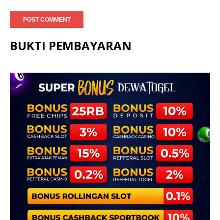
BUKTI PEMBAYARAN