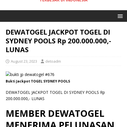
DEWATOGEL JACKPOT TOGEL DI
SYDNEY POOLS Rp 200.000.000,-
LUNAS
August 23, 2023
detoadm
Bukti Jackpot TOGEL SYDNEY POOLS
DEWATOGEL JACKPOT TOGEL DI SYDNEY POOLS Rp
200.000.000,- LUNAS
MEMBER DEWATOGEL
MENERIMA PELUNASAN