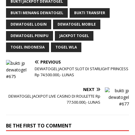
BUKTI JACKPOT DEWATOGEL
BUKTI MENANG DEWATOGEL
BUKTI TRANSFER
DEWATOGEL LOGIN
DEWATOGEL MOBILE
DEWATOGEL PENIPU
JACKPOT TOGEL
TOGEL INDONESIA
TOGEL WLA
PREVIOUS
DEWATOGEL JACKPOT SLOT DI STARLIGHT PRINCESS
Rp 74.500.000,- LUNAS
NEXT
DEWATOGEL JACKPOT LIVE CASINO DI ROULETTE Rp
77.500.000,- LUNAS
BE THE FIRST TO COMMENT