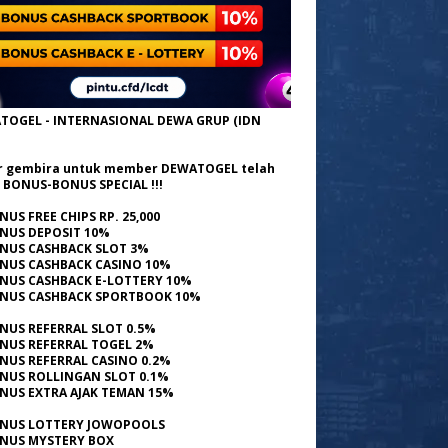
TOGEL - INTERNASIONAL DEWA GRUP (IDN
r gembira untuk member DEWATOGEL telah
r
BONUS-BONUS SPECIAL
!!!
US FREE CHIPS RP. 25,000
NUS DEPOSIT 10%
NUS CASHBACK SLOT 3%
NUS CASHBACK CASINO 10%
NUS CASHBACK E-LOTTERY 10%
NUS CASHBACK SPORTBOOK 10%
NUS REFERRAL SLOT 0.5%
NUS REFERRAL TOGEL 2%
NUS REFERRAL CASINO 0.2%
NUS ROLLINGAN SLOT 0.1%
NUS EXTRA AJAK TEMAN 15%
NUS LOTTERY JOWOPOOLS
NUS MYSTERY BOX