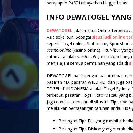
berapapun PASTI dibayarkan hingga lunas.
INFO DEWATOGEL YANG 
DEWATOGEL
adalah Situs Online Terpercaya
Asia sekalipun. Sebagai
situs judi online te
seperti Togel online, Slot online, Sportsboo
casino online
(kasino online). Fitur-fitur yan
satunya adalah
one for all
yaitu cukup hanya 
menjelajahi semua permainan yang ada di
s
DEWATOGEL hadir dengan pasaran-pasaran y
pasaran 4D, pasaran WILD 4D, dan juga pasa
TOGEL di INDONESIA adalah Togel Sydney, To
tersebut, pasaran Togel Toto Macau yang bis
juga dapat ditemukan di situs ini. Tipe-tipe 
melakukan pemasangan taruhan anda. Tipe ya
Bettingan Tipe Full yang memiliki hadi
Bettingan Tipe Diskon yang memberik