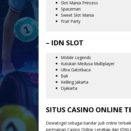
Slot Mania Princess
Spaceman
Sweet Slot Mania
Fruit Party
– IDN SLOT
Mobile Legends
Kutukan Medusa Multiplayer
Ultra Gatotkaca
Bali
Keliling Jakarta
Djakarta
SITUS CASINO ONLINE 
Dewatogel sebagai bandar judi online terbai
permainan Casino Online Lengkap dari IDNLI