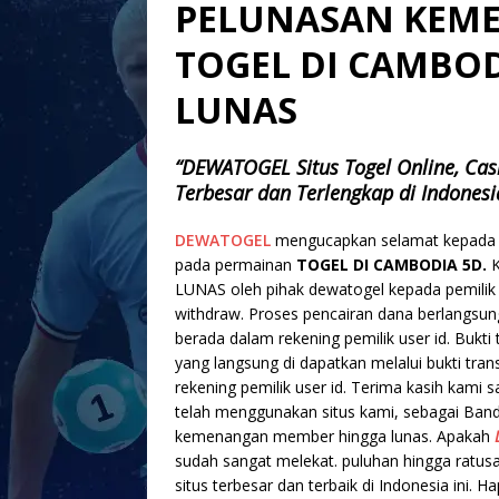
PELUNASAN KEM
TOGEL DI CAMBODI
LUNAS
“DEWATOGEL Situs Togel Online, Casi
Terbesar dan Terlengkap di Indonesi
DEWATOGEL
mengucapkan selamat kepada u
pada permainan
TOGEL DI CAMBODIA 5D.
K
LUNAS oleh pihak dewatogel kepada pemilik u
withdraw. Proses pencairan dana berlangsu
berada dalam rekening pemilik user id. Bukti 
yang langsung di dapatkan melalui bukti tra
rekening pemilik user id. Terima kasih ka
telah menggunakan situs kami, sebagai Ba
kemenangan member hingga lunas. Apakah
sudah sangat melekat. puluhan hingga rat
situs terbesar dan terbaik di Indonesia ini