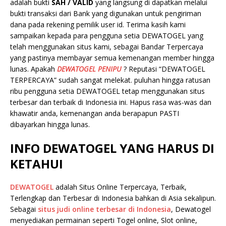
adalah bukti
SAH / VALID
yang langsung di dapatkan melalui
bukti transaksi dari Bank yang digunakan untuk pengiriman
dana pada rekening pemilik user id. Terima kasih kami
sampaikan kepada para pengguna setia DEWATOGEL yang
telah menggunakan situs kami, sebagai Bandar Terpercaya
yang pastinya membayar semua kemenangan member hingga
lunas. Apakah
DEWATOGEL PENIPU
? Reputasi “DEWATOGEL
TERPERCAYA” sudah sangat melekat. puluhan hingga ratusan
ribu pengguna setia DEWATOGEL tetap menggunakan situs
terbesar dan terbaik di Indonesia ini. Hapus rasa was-was dan
khawatir anda, kemenangan anda berapapun PASTI
dibayarkan hingga lunas.
INFO DEWATOGEL YANG HARUS DI
KETAHUI
DEWATOGEL
adalah Situs Online Terpercaya, Terbaik,
Terlengkap dan Terbesar di Indonesia bahkan di Asia sekalipun.
Sebagai
situs judi online terbesar di Indonesia
, Dewatogel
menyediakan permainan seperti Togel online, Slot online,