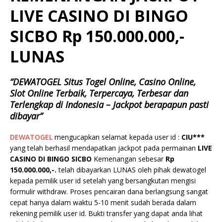
LIVE CASINO DI BINGO
SICBO Rp 150.000.000,-
LUNAS
“DEWATOGEL Situs Togel Online, Casino Online,
Slot Online Terbaik, Terpercaya, Terbesar dan
Terlengkap di Indonesia – Jackpot berapapun pasti
dibayar”
DEWATOGEL
mengucapkan selamat kepada user id :
CIU***
yang telah berhasil mendapatkan jackpot pada permainan
LIVE
CASINO DI BINGO SICBO
Kemenangan sebesar
Rp
150.000.000,-.
telah dibayarkan LUNAS oleh pihak dewatogel
kepada pemilik user id setelah yang bersangkutan mengisi
formulir withdraw. Proses pencairan dana berlangsung sangat
cepat hanya dalam waktu 5-10 menit sudah berada dalam
rekening pemilik user id. Bukti transfer yang dapat anda lihat