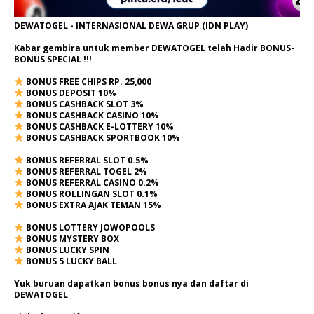
DEWATOGEL - INTERNASIONAL DEWA GRUP (IDN PLAY)
Kabar gembira untuk member DEWATOGEL telah Hadir
BONUS-
BONUS SPECIAL
!!!
BONUS FREE CHIPS RP. 25,000
BONUS DEPOSIT 10%
BONUS CASHBACK SLOT 3%
BONUS CASHBACK CASINO 10%
BONUS CASHBACK E-LOTTERY 10%
BONUS CASHBACK SPORTBOOK 10%
BONUS REFERRAL SLOT 0.5%
BONUS REFERRAL TOGEL 2%
BONUS REFERRAL CASINO 0.2%
BONUS ROLLINGAN SLOT 0.1%
BONUS EXTRA AJAK TEMAN 15%
BONUS LOTTERY JOWOPOOLS
BONUS MYSTERY BOX
BONUS LUCKY SPIN
BONUS 5 LUCKY BALL
Yuk buruan dapatkan bonus bonus nya dan daftar di
DEWATOGEL