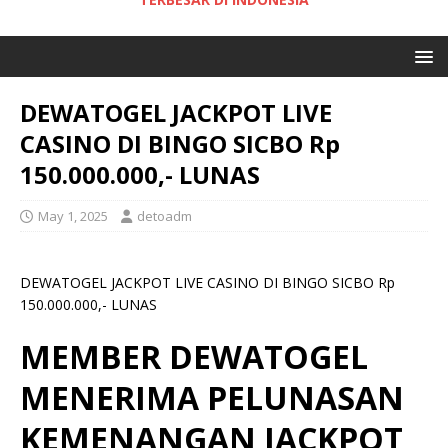
DEWATOGEL JACKPOT LIVE
CASINO DI BINGO SICBO Rp
150.000.000,- LUNAS
May 1, 2025
detoadm
DEWATOGEL JACKPOT LIVE CASINO DI BINGO SICBO Rp
150.000.000,- LUNAS
MEMBER DEWATOGEL
MENERIMA PELUNASAN
KEMENANGAN JACKPOT