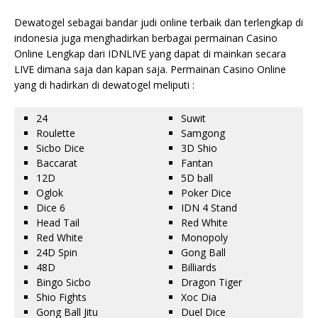
Dewatogel sebagai bandar judi online terbaik dan terlengkap di
indonesia juga menghadirkan berbagai permainan Casino
Online Lengkap dari IDNLIVE yang dapat di mainkan secara
LIVE dimana saja dan kapan saja. Permainan Casino Online
yang di hadirkan di dewatogel meliputi :
24
Suwit
Roulette
Samgong
Sicbo Dice
3D Shio
Baccarat
Fantan
12D
5D ball
Oglok
Poker Dice
Dice 6
IDN 4 Stand
Head Tail
Red White
Red White
Monopoly
24D Spin
Gong Ball
48D
Billiards
Bingo Sicbo
Dragon Tiger
Shio Fights
Xoc Dia
Gong Ball Jitu
Duel Dice