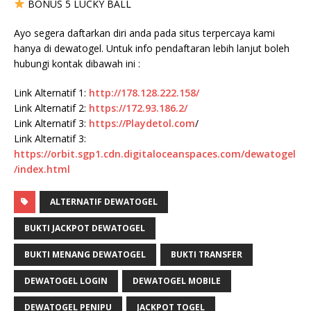
BONUS 5 LUCKY BALL
Ayo segera daftarkan diri anda pada situs terpercaya kami
hanya di dewatogel. Untuk info pendaftaran lebih lanjut boleh
hubungi kontak dibawah ini :
Link Alternatif 1:
http://178.128.222.158/
Link Alternatif 2:
https://172.93.186.2/
Link Alternatif 3:
https://
Playdetol.com
/
Link Alternatif 3:
https://orbit.sgp1.cdn.digitaloceanspaces.com/dewatogel
/index.html
ALTERNATIF DEWATOGEL
BUKTI JACKPOT DEWATOGEL
BUKTI MENANG DEWATOGEL
BUKTI TRANSFER
DEWATOGEL LOGIN
DEWATOGEL MOBILE
DEWATOGEL PENIPU
JACKPOT TOGEL