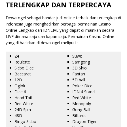
TERLENGKAP DAN TERPERCAYA
Dewatogel sebagai bandar judi online terbaik dan terlengkap di
indonesia juga menghadirkan berbagai permainan Casino
Online Lengkap dari IDNLIVE yang dapat di mainkan secara
LIVE dimana saja dan kapan saja. Permainan Casino Online
yang di hadirkan di dewatogel meliputi :
24
Suwit
Roulette
Samgong
Sicbo Dice
3D Shio
Baccarat
Fantan
12D
5D ball
Oglok
Poker Dice
Dice 6
IDN 4 Stand
Head Tail
Red White
Red White
Monopoly
24D Spin
Gong Ball
48D
Billiards
Bingo Sicbo
Dragon Tiger