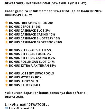
DEWATOGEL - INTERNASIONAL DEWA GRUP (IDN PLAY)
Kabar gembira untuk member DEWATOGEL telah Hadir
BONUS-
BONUS SPECIAL
!!!
BONUS FREE CHIPS RP. 25,000
BONUS DEPOSIT 10%
BONUS CASHBACK SLOT 3%
BONUS CASHBACK CASINO 10%
BONUS CASHBACK E-LOTTERY 10%
BONUS CASHBACK SPORTBOOK 10%
BONUS REFERRAL SLOT 0.5%
BONUS REFERRAL TOGEL 2%
BONUS REFERRAL CASINO 0.2%
BONUS ROLLINGAN SLOT 0.1%
BONUS EXTRA AJAK TEMAN 15%
BONUS LOTTERY JOWOPOOLS
BONUS MYSTERY BOX
BONUS LUCKY SPIN
BONUS 5 LUCKY BALL
Yuk buruan dapatkan bonus bonus nya dan daftar di
DEWATOGEL
Link Alternatif
DEWATOGEL
:
Link Alternatif 1