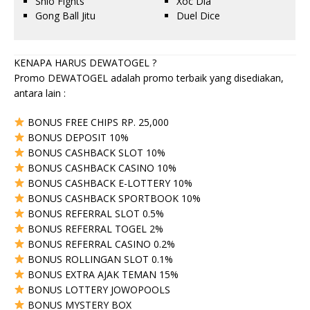
Shio Fights
Xoc Dia
Gong Ball Jitu
Duel Dice
KENAPA HARUS DEWATOGEL ?
Promo DEWATOGEL adalah promo terbaik yang disediakan,
antara lain :
BONUS FREE CHIPS RP. 25,000
BONUS DEPOSIT 10%
BONUS CASHBACK SLOT 10%
BONUS CASHBACK CASINO 10%
BONUS CASHBACK E-LOTTERY 10%
BONUS CASHBACK SPORTBOOK 10%
BONUS REFERRAL SLOT 0.5%
BONUS REFERRAL TOGEL 2%
BONUS REFERRAL CASINO 0.2%
BONUS ROLLINGAN SLOT 0.1%
BONUS EXTRA AJAK TEMAN 15%
BONUS LOTTERY JOWOPOOLS
BONUS MYSTERY BOX