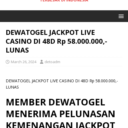
DEWATOGEL JACKPOT LIVE
CASINO DI 48D Rp 58.000.000,-
LUNAS
March 26, 2024
detoadm
DEWATOGEL JACKPOT LIVE CASINO DI 48D Rp 58.000.000,-
LUNAS
MEMBER DEWATOGEL
MENERIMA PELUNASAN
KEMENANGAN JACKPOT