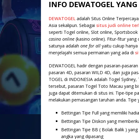
INFO DEWATOGEL YANG 
DEWATOGEL
adalah Situs Online Terpercaya
Asia sekalipun. Sebagai
situs judi online te
seperti Togel online, Slot online, Sportsboo
casino online
(kasino online). Fitur-fitur yan
satunya adalah
one for all
yaitu cukup hanya 
menjelajahi semua permainan yang ada di
s
DEWATOGEL hadir dengan pasaran-pasaran y
pasaran 4D, pasaran WILD 4D, dan juga pasa
TOGEL di INDONESIA adalah Togel Sydney, To
tersebut, pasaran Togel Toto Macau yang bis
juga dapat ditemukan di situs ini. Tipe-tipe 
melakukan pemasangan taruhan anda. Tipe ya
Bettingan Tipe Full yang memiliki hadi
Bettingan Tipe Diskon yang memberik
Bettingan Tipe BB ( Bolak Balik ) yang
angka yang dipasang