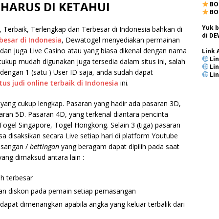
HARUS DI KETAHUI
BO
BO
Yuk b
, Terbaik, Terlengkap dan Terbesar di Indonesia bahkan di
di D
rbesar di Indonesia
, Dewatogel menyediakan permainan
k dan juga Live Casino atau yang biasa dikenal dengan nama
Link 
Lin
g cukup mudah digunakan juga tersedia dalam situs ini, salah
Lin
dengan 1 (satu ) User ID saja, anda sudah dapat
Lin
itus judi
online terbaik di Indonesia
ini.
ang cukup lengkap. Pasaran yang hadir ada pasaran 3D,
ran 5D. Pasaran 4D, yang terkenal diantara pencinta
gel Singapore, Togel Hongkong. Selain 3 (tiga) pasaran
a disaksikan secara Live setiap hari di platform Youtube
pasangan /
bettingan
yang beragam dapat dipilih pada saat
ng dimaksud antara lain :
ah terbesar
an diskon pada pemain setiap pemasangan
 dapat dimenangkan apabila angka yang keluar terbalik dari