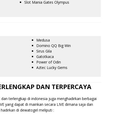
Slot Mania Gates Olympus
Medusa
Domino QQ Big Win
Sirus Gila
Gatotkaca
Power of Odin
Aztec Lucky Gems
TERLENGKAP DAN TERPERCAYA
k dan terlengkap di indonesia juga menghadirkan berbagai
VE yang dapat di mainkan secara LIVE dimana saja dan
hadirkan di dewatogel meliputi :