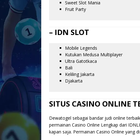
Sweet Slot Mania
Fruit Party
– IDN SLOT
Mobile Legends
Kutukan Medusa Multiplayer
Ultra Gatotkaca
Bali
Keliling Jakarta
Djakarta
SITUS CASINO ONLINE 
Dewatogel sebagai bandar judi online terbai
permainan Casino Online Lengkap dari IDNLI
kapan saja. Permainan Casino Online yang di 