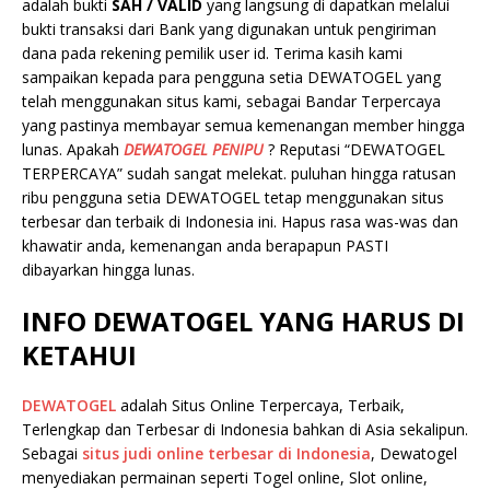
adalah bukti
SAH / VALID
yang langsung di dapatkan melalui
bukti transaksi dari Bank yang digunakan untuk pengiriman
dana pada rekening pemilik user id. Terima kasih kami
sampaikan kepada para pengguna setia DEWATOGEL yang
telah menggunakan situs kami, sebagai Bandar Terpercaya
yang pastinya membayar semua kemenangan member hingga
lunas. Apakah
DEWATOGEL PENIPU
? Reputasi “DEWATOGEL
TERPERCAYA” sudah sangat melekat. puluhan hingga ratusan
ribu pengguna setia DEWATOGEL tetap menggunakan situs
terbesar dan terbaik di Indonesia ini. Hapus rasa was-was dan
khawatir anda, kemenangan anda berapapun PASTI
dibayarkan hingga lunas.
INFO DEWATOGEL YANG HARUS DI
KETAHUI
DEWATOGEL
adalah Situs Online Terpercaya, Terbaik,
Terlengkap dan Terbesar di Indonesia bahkan di Asia sekalipun.
Sebagai
situs judi online terbesar di Indonesia
, Dewatogel
menyediakan permainan seperti Togel online, Slot online,