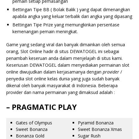
pemain setiap pemasangan
Bettingan Tipe BB ( Bolak Balik ) yang dapat dimenangkan
apabila angka yang keluar terbalik dari angka yang dipasang
Bettingan Tipe Prize yang memungkinkan persentase
kemenangan pemain meningkat.
Game yang sedang viral dan banyak dimainkan oleh semua
orang, Slot Online hadir di situs DEWATOGEL ini sebagai
penambah keseruan anda dalam menjelajah di situs kami.
Keseriusan DEWATOGEL dalam menyediakan permainan slot
online diwujudkan dalam kerjasamanya dengan
provider
/
penyedia slot online kelas dunia yang juga sudah banyak
dikenal oleh banyak masyarakat di Indonesia. Beberapa
provider dan nama permainan yang dimaksud adalah :
– PRAGMATIC PLAY
Gates of Olympus
Pyramid Bonanza
Sweet Bonanza
Sweet Bonanza Xmas
Bonanza Gold
Sugar Rush