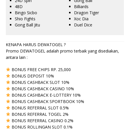
24D Spin
Gong Ball
48D
Billiards
Bingo Sicbo
Dragon Tiger
Shio Fights
Xoc Dia
Gong Ball Jitu
Duel Dice
KENAPA HARUS DEWATOGEL ?
Promo DEWATOGEL adalah promo terbaik yang disediakan,
antara lain :
BONUS FREE CHIPS RP. 25,000
BONUS DEPOSIT 10%
BONUS CASHBACK SLOT 10%
BONUS CASHBACK CASINO 10%
BONUS CASHBACK E-LOTTERY 10%
BONUS CASHBACK SPORTBOOK 10%
BONUS REFERRAL SLOT 0.5%
BONUS REFERRAL TOGEL 2%
BONUS REFERRAL CASINO 0.2%
BONUS ROLLINGAN SLOT 0.1%