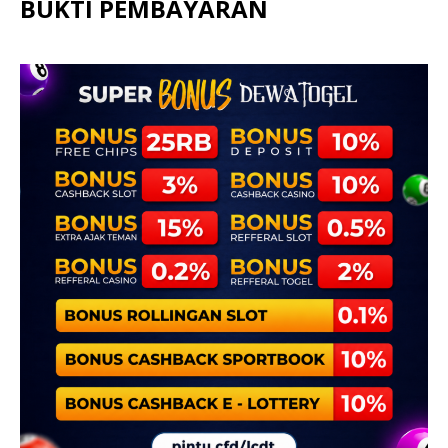
BUKTI PEMBAYARAN