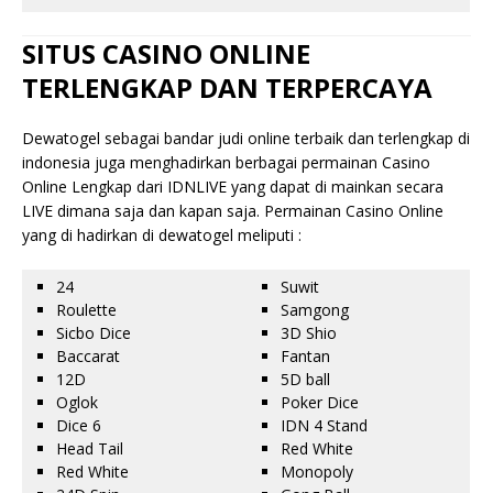
SITUS CASINO ONLINE
TERLENGKAP DAN TERPERCAYA
Dewatogel sebagai bandar judi online terbaik dan terlengkap di
indonesia juga menghadirkan berbagai permainan Casino
Online Lengkap dari IDNLIVE yang dapat di mainkan secara
LIVE dimana saja dan kapan saja. Permainan Casino Online
yang di hadirkan di dewatogel meliputi :
24
Suwit
Roulette
Samgong
Sicbo Dice
3D Shio
Baccarat
Fantan
12D
5D ball
Oglok
Poker Dice
Dice 6
IDN 4 Stand
Head Tail
Red White
Red White
Monopoly