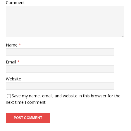
Comment
Name
*
Email
*
Website
Save my name, email, and website in this browser for the
next time I comment.