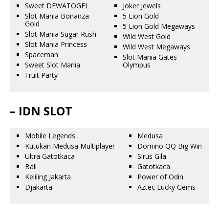
Sweet DEWATOGEL
Joker Jewels
Slot Mania Bonanza
5 Lion Gold
Gold
5 Lion Gold Megaways
Slot Mania Sugar Rush
Wild West Gold
Slot Mania Princess
Wild West Megaways
Spaceman
Slot Mania Gates
Sweet Slot Mania
Olympus
Fruit Party
– IDN SLOT
Mobile Legends
Medusa
Kutukan Medusa Multiplayer
Domino QQ Big Win
Ultra Gatotkaca
Sirus Gila
Bali
Gatotkaca
Keliling Jakarta
Power of Odin
Djakarta
Aztec Lucky Gems