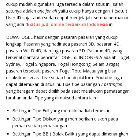
cukup mudah digunakan juga tersedia dalam situs ini, salah
satunya adalah
one for all
yaitu cukup hanya dengan 1 (satu )
User ID saja, anda sudah dapat menjelajahi semua permainan
yang ada di
situs judi
online terbaik di Indonesia
ini.
DEWATOGEL hadir dengan pasaran-pasaran yang cukup
lengkap. Pasaran yang hadir ada pasaran 3D, pasaran 4D,
pasaran WILD 4D, dan juga pasaran 5D. Pasaran 4D, yang
terkenal diantara pencinta TOGEL di INDONESIA adalah Togel
Sydney, Togel Singapore, Togel Hongkong. Selain 3 (tiga)
pasaran tersebut, pasaran Togel Toto Macau yang bisa
disaksikan secara Live setiap hari di platform Youtube juga
dapat ditemukan di situs ini. Tipe-tipe pasangan /
bettingan
yang beragam dapat dipilih pada saat melakukan pemasangan
taruhan anda. Tipe yang dimaksud antara lain :
Bettingan Tipe Full yang memiliki hadiah terbesar
Bettingan Tipe Diskon yang memberikan diskon pada
pemain setiap pemasangan
Bettingan Tipe BB ( Bolak Balik ) yang dapat dimenangkan