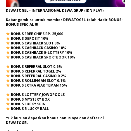
DEWATOGEL - INTERNASIONAL DEWA GRUP (IDN PLAY)
Kabar gembira untuk member DEWATOGEL telah Hadir
BONUS-
BONUS SPECIAL
!!!
BONUS FREE CHIPS RP. 25,000
BONUS DEPOSIT 10%
BONUS CASHBACK SLOT 3%
BONUS CASHBACK CASINO 10%
BONUS CASHBACK E-LOTTERY 10%
BONUS CASHBACK SPORTBOOK 10%
BONUS REFERRAL SLOT 0.5%
BONUS REFERRAL TOGEL 2%
BONUS REFERRAL CASINO 0.2%
BONUS ROLLINGAN SLOT 0.1%
BONUS EXTRA AJAK TEMAN 15%
BONUS LOTTERY JOWOPOOLS
BONUS MYSTERY BOX
BONUS LUCKY SPIN
BONUS 5 LUCKY BALL
Yuk buruan dapatkan bonus bonus nya dan daftar di
DEWATOGEL