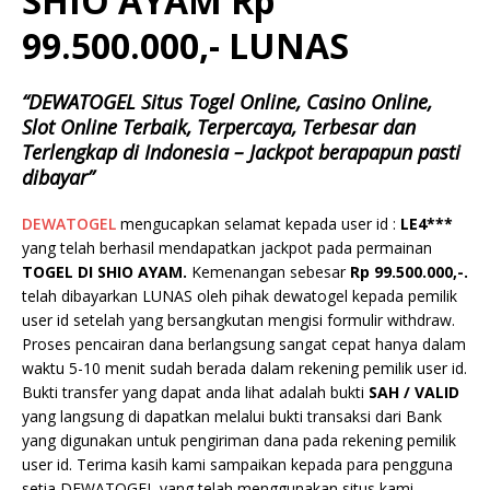
SHIO AYAM Rp
99.500.000,- LUNAS
“DEWATOGEL Situs Togel Online, Casino Online,
Slot Online Terbaik, Terpercaya, Terbesar dan
Terlengkap di Indonesia – Jackpot berapapun pasti
dibayar”
DEWATOGEL
mengucapkan selamat kepada user id :
LE4***
yang telah berhasil mendapatkan jackpot pada permainan
TOGEL DI SHIO AYAM.
Kemenangan sebesar
Rp 99.500.000,-.
telah dibayarkan LUNAS oleh pihak dewatogel kepada pemilik
user id setelah yang bersangkutan mengisi formulir withdraw.
Proses pencairan dana berlangsung sangat cepat hanya dalam
waktu 5-10 menit sudah berada dalam rekening pemilik user id.
Bukti transfer yang dapat anda lihat adalah bukti
SAH / VALID
yang langsung di dapatkan melalui bukti transaksi dari Bank
yang digunakan untuk pengiriman dana pada rekening pemilik
user id. Terima kasih kami sampaikan kepada para pengguna
setia DEWATOGEL yang telah menggunakan situs kami,