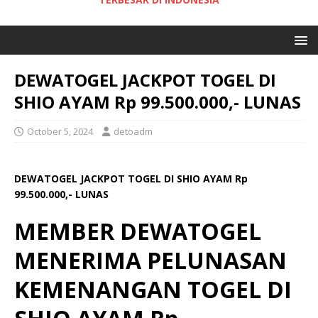
DEWATOGEL JACKPOT TOGEL DI
SHIO AYAM Rp 99.500.000,- LUNAS
October 5, 2024
detoadm
DEWATOGEL JACKPOT TOGEL DI SHIO AYAM Rp
99.500.000,- LUNAS
MEMBER DEWATOGEL
MENERIMA PELUNASAN
KEMENANGAN TOGEL DI