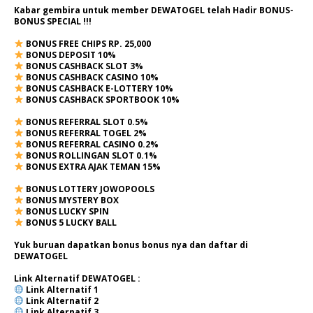
Kabar gembira untuk member DEWATOGEL telah Hadir
BONUS-
BONUS SPECIAL
!!!
BONUS FREE CHIPS RP. 25,000
BONUS DEPOSIT 10%
BONUS CASHBACK SLOT 3%
BONUS CASHBACK CASINO 10%
BONUS CASHBACK E-LOTTERY 10%
BONUS CASHBACK SPORTBOOK 10%
BONUS REFERRAL SLOT 0.5%
BONUS REFERRAL TOGEL 2%
BONUS REFERRAL CASINO 0.2%
BONUS ROLLINGAN SLOT 0.1%
BONUS EXTRA AJAK TEMAN 15%
BONUS LOTTERY JOWOPOOLS
BONUS MYSTERY BOX
BONUS LUCKY SPIN
BONUS 5 LUCKY BALL
Yuk buruan dapatkan bonus bonus nya dan daftar di
DEWATOGEL
Link Alternatif
DEWATOGEL
:
Link Alternatif 1
Link Alternatif 2
Link Alternatif 3